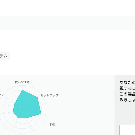
テム
あなた
使いやすさ
視する
この製
ティ
セットアップ
みまし
料金