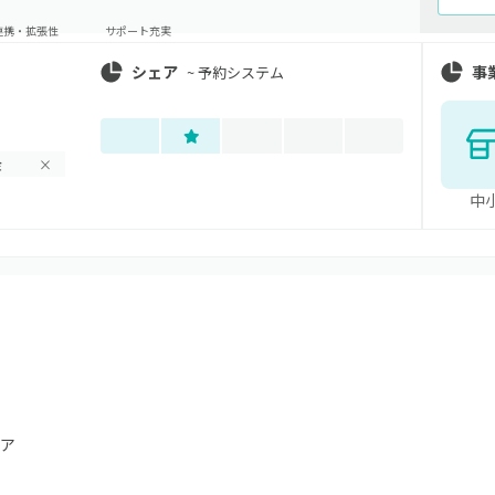
連携・拡張性
サポート充実
シェア
事
~
予約システム
金
×
中
ア