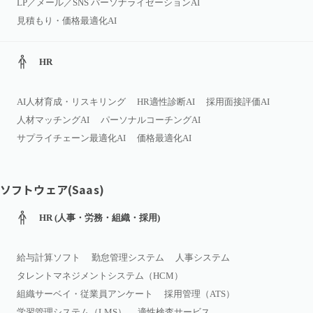
LP／メール／SNS パーソナライゼーションAI
見積もり・価格最適化AI
HR
AI人材育成・リスキリング
HR適性診断AI
採用面接評価AI
人材マッチングAI
パーソナルコーチングAI
サプライチェーン最適化AI
価格最適化AI
ソフトウェア(Saas)
HR (人事・労務・組織・採用)
給与計算ソフト
勤怠管理システム
人事システム
タレントマネジメントシステム（HCM）
組織サーベイ・従業員アンケート
採用管理（ATS）
学習管理システム（LMS）
適性検査サービス