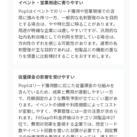
イベント・営業用途に寄りやすい
Poplはイベントでのリード獲得や営業現場での活
用に強みを持つ一方、一般的な名刺管理のみを目的
とする場合は、やや特化型に映ることがあります。
用途が明確な企業には適しやすいですが、汎用的な
社内名刺台帳としての利用を想定している場合は、
方向性のずれを感じる可能性があります。通常の名
刺管理が主な目的であれば、他製品との機能の重な
りを慎重に比較検討することをおすすめします。
従量課金の影響を受けやすい
Poplはリード獲得数に応じた従量課金の仕組みを
含んでいるため、成果と費用が連動しやすい一方
で、月額固定のような費用予測が立てにくい面があ
ります。イベントの規模や利用頻度によってコスト
が変動しやすく、予算管理には一定の注意が求めら
れます。FitGapの料金評価はカテゴリ38製品中27
位で、費用対効果を重視する企業では、想定リード
数やイベント回数を置いた試算が必要です。固定費
での計画運用を重視する企業にとっては、導入前に