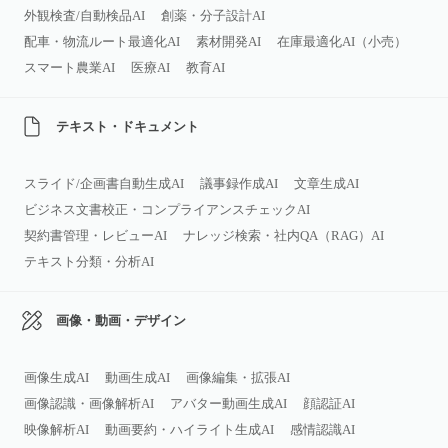
外観検査/自動検品AI
創薬・分子設計AI
配車・物流ルート最適化AI
素材開発AI
在庫最適化AI（小売）
スマート農業AI
医療AI
教育AI
テキスト・ドキュメント
スライド/企画書自動生成AI
議事録作成AI
文章生成AI
ビジネス文書校正・コンプライアンスチェックAI
契約書管理・レビューAI
ナレッジ検索・社内QA（RAG）AI
テキスト分類・分析AI
画像・動画・デザイン
画像生成AI
動画生成AI
画像編集・拡張AI
画像認識・画像解析AI
アバター動画生成AI
顔認証AI
映像解析AI
動画要約・ハイライト生成AI
感情認識AI