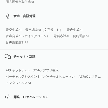
商品画像自動生成AI
音声・言語処理
音楽生成AI
音声認識AI（文字起こし）
音声生成AI
音声合成AI（ボイスクローン）
電話応対AI
同時通訳AI
音声感情解析AI
チャット・対話
AIチャットボット（Web／アプリ導入
バーチャルアシスタント／バーチャルヒューマン
AI FAQシステム
メンタルヘルスAI
開発・ITオペレーション