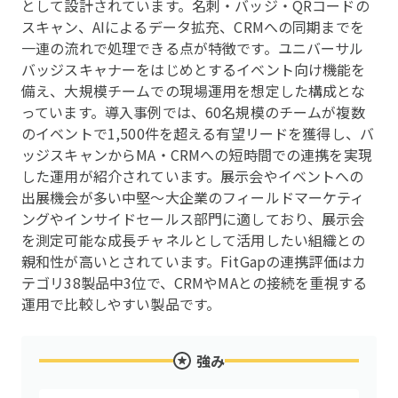
として設計されています。名刺・バッジ・QRコードの
スキャン、AIによるデータ拡充、CRMへの同期までを
一連の流れで処理できる点が特徴です。ユニバーサル
バッジスキャナーをはじめとするイベント向け機能を
備え、大規模チームでの現場運用を想定した構成とな
っています。導入事例では、60名規模のチームが複数
のイベントで1,500件を超える有望リードを獲得し、バ
ッジスキャンからMA・CRMへの短時間での連携を実現
した運用が紹介されています。展示会やイベントへの
出展機会が多い中堅〜大企業のフィールドマーケティ
ングやインサイドセールス部門に適しており、展示会
を測定可能な成長チャネルとして活用したい組織との
親和性が高いとされています。FitGapの連携評価はカ
テゴリ38製品中3位で、CRMやMAとの接続を重視する
運用で比較しやすい製品です。
強み