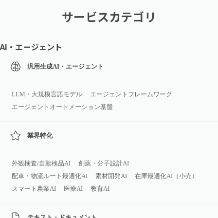
サービスカテゴリ
AI・エージェント
汎用生成AI・エージェント
LLM・大規模言語モデル
エージェントフレームワーク
エージェントオートメーション基盤
業界特化
外観検査/自動検品AI
創薬・分子設計AI
配車・物流ルート最適化AI
素材開発AI
在庫最適化AI（小売）
スマート農業AI
医療AI
教育AI
テキスト・ドキュメント