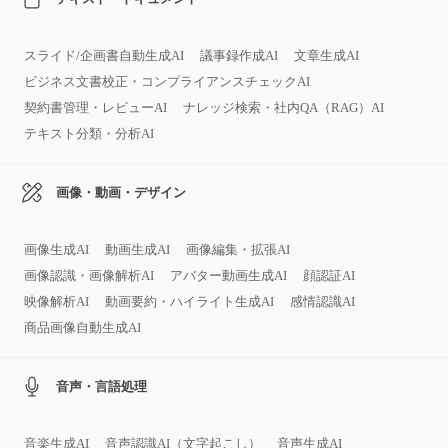
スライド/企画書自動生成AI
議事録作成AI
文章生成AI
ビジネス文書校正・コンプライアンスチェックAI
契約書管理・レビューAI
ナレッジ検索・社内QA（RAG）AI
テキスト分類・分析AI
画像・動画・デザイン
画像生成AI
動画生成AI
画像編集・拡張AI
画像認識・画像解析AI
アバター動画生成AI
顔認証AI
映像解析AI
動画要約・ハイライト生成AI
感情認識AI
商品画像自動生成AI
音声・言語処理
音楽生成AI
音声認識AI（文字起こし）
音声生成AI