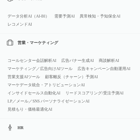
データ分析AI（AI‑BI）
需要予測AI
異常検知・予知保全AI
レコメンドAI
営業・マーケティング
コールセンター会話解析AI
広告バナー生成AI
商談解析AI
マーケティング／広告向けAIツール
広告キャンペーン自動運用AI
営業支援AIツール
顧客離反（チャーン）予測AI
マーケデータ統合・アトリビューションAI
インサイドセールス自動化AI
リードスコアリング/受注予測AI
LP／メール／SNS パーソナライゼーションAI
見積もり・価格最適化AI
HR