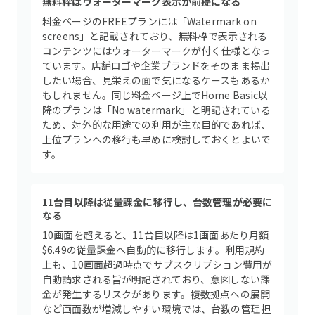
無料枠はウォーターマーク表示が前提になる
料金ページのFREEプランには「Watermark on
screens」と記載されており、無料枠で表示される
コンテンツにはウォーターマークが付く仕様となっ
ています。店舗ロゴや企業ブランドをそのまま掲出
したい場合、見栄えの面で気になるケースもあるか
もしれません。同じ料金ページ上でHome Basic以
降のプランは「No watermark」と明記されている
ため、対外的な用途での利用が主な目的であれば、
上位プランへの移行も早めに検討しておくとよいで
す。
11台目以降は従量課金に移行し、台数管理が必要に
なる
10画面を超えると、11台目以降は1画面あたり月額
$6.49の従量課金へ自動的に移行します。利用規約
上も、10画面超過時点でサブスクリプション費用が
自動請求される旨が明記されており、意図しない課
金が発生するリスクがあります。複数拠点への展開
など画面数が増減しやすい環境では、台数の管理担