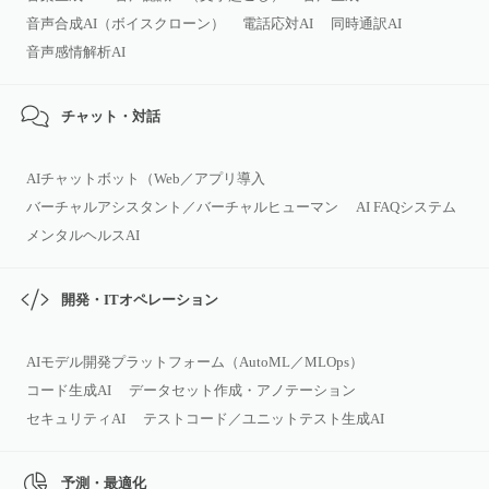
音声合成AI（ボイスクローン）
電話応対AI
同時通訳AI
音声感情解析AI
チャット・対話
AIチャットボット（Web／アプリ導入
バーチャルアシスタント／バーチャルヒューマン
AI FAQシステム
メンタルヘルスAI
開発・ITオペレーション
AIモデル開発プラットフォーム（AutoML／MLOps）
コード生成AI
データセット作成・アノテーション
セキュリティAI
テストコード／ユニットテスト生成AI
予測・最適化