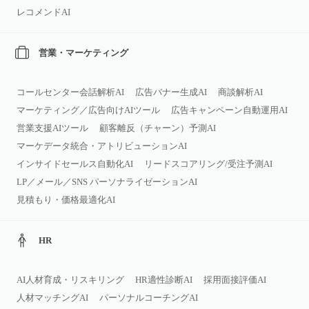
レコメンドAI
営業・マーケティング
コールセンター会話解析AI
広告バナー生成AI
商談解析AI
マーケティング／広告向けAIツール
広告キャンペーン自動運用AI
営業支援AIツール
顧客離反（チャーン）予測AI
マーケデータ統合・アトリビューションAI
インサイドセールス自動化AI
リードスコアリング/受注予測AI
LP／メール／SNS パーソナライゼーションAI
見積もり・価格最適化AI
HR
AI人材育成・リスキリング
HR適性診断AI
採用面接評価AI
人材マッチングAI
パーソナルコーチングAI