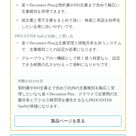
○
楽々Document Plusは契約書やISO文書まで含めて幅広い
文書種別を管理できます。
○
紙文書と電子文書をまとめて扱い、検索と承認を効率化
したい企業に合いやすいです。
PROCENTER SaaS
と比較して悪い点
×
楽々Document Plusは文書管理と情報共有を担うシステム
で、文書種別ごとの設定が必要になります。
×
グループウェアの一機能として軽く使う程度なら、設定
できる範囲の広さがかえって過剰になりがちです。
判断の分かれ目
契約書やISO文書まで含めて社内の文書種別を幅広く管
理したいなら楽々Document Plus、クラウドで企業間の文
書共有とアクセス権管理を優先するならPROCENTER
SaaSが候補になります。
製品ページを見る