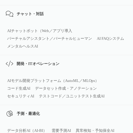
チャット・対話
AIチャットボット（Web／アプリ導入
バーチャルアシスタント／バーチャルヒューマン
AI FAQシステム
メンタルヘルスAI
開発・ITオペレーション
AIモデル開発プラットフォーム（AutoML／MLOps）
コード生成AI
データセット作成・アノテーション
セキュリティAI
テストコード／ユニットテスト生成AI
予測・最適化
データ分析AI（AI‑BI）
需要予測AI
異常検知・予知保全AI