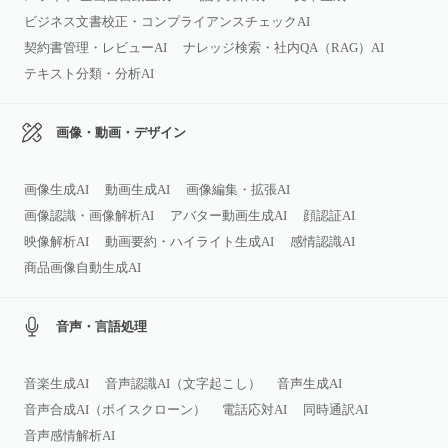
ビジネス文書校正・コンプライアンスチェックAI
契約書管理・レビューAI
ナレッジ検索・社内QA（RAG）AI
テキスト分類・分析AI
画像・動画・デザイン
画像生成AI
動画生成AI
画像編集・拡張AI
画像認識・画像解析AI
アバター動画生成AI
顔認証AI
映像解析AI
動画要約・ハイライト生成AI
感情認識AI
商品画像自動生成AI
音声・言語処理
音楽生成AI
音声認識AI（文字起こし）
音声生成AI
音声合成AI（ボイスクローン）
電話応対AI
同時通訳AI
音声感情解析AI