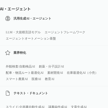
AI・エージェント
汎用生成AI・エージェント
LLM・大規模言語モデル
エージェントフレームワーク
エージェントオートメーション基盤
業界特化
外観検査/自動検品AI
創薬・分子設計AI
配車・物流ルート最適化AI
素材開発AI
在庫最適化AI（小売）
スマート農業AI
医療AI
教育AI
テキスト・ドキュメント
スライド/企画書自動生成AI
議事録作成AI
文章生成AI