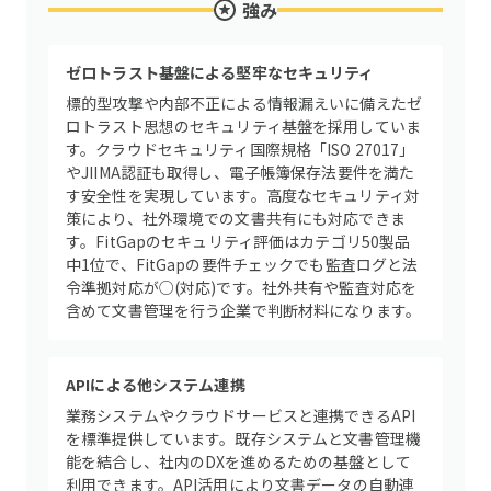
強み
ゼロトラスト基盤による堅牢なセキュリティ
標的型攻撃や内部不正による情報漏えいに備えたゼ
ロトラスト思想のセキュリティ基盤を採用していま
す。クラウドセキュリティ国際規格「ISO 27017」
やJIIMA認証も取得し、電子帳簿保存法要件を満た
す安全性を実現しています。高度なセキュリティ対
策により、社外環境での文書共有にも対応できま
す。FitGapのセキュリティ評価はカテゴリ50製品
中1位で、FitGapの要件チェックでも監査ログと法
令準拠対応が○(対応)です。社外共有や監査対応を
含めて文書管理を行う企業で判断材料になります。
APIによる他システム連携
業務システムやクラウドサービスと連携できるAPI
を標準提供しています。既存システムと文書管理機
能を結合し、社内のDXを進めるための基盤として
利用できます。API活用により文書データの自動連