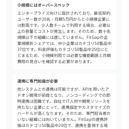
小規模にはオーバースペック
エンタープライズ向けに設計されており、最低契約
ユーザー数が20名・月額5万円からと小規模企業に
は割高です。少人数チームで利用する場合、必要以
上の容量とコストが発生します。そのため、数十名
規模以下の組織には適していません。FitGapの企
業規模別シェアでは、中小企業はカテゴリ50製品中
37位です。料金評価もカテゴリ50製品中25位にと
どまるため、小規模利用では必要な機能範囲と月額
費用の見合いを確認する必要があります。
連携に専門知識が必要
他システムとの連携は可能ですが、APIを用いたア
ドオン開発が前提となり、ノンコーディングでの即
時連携は困難です。自社でIT人材や開発リソースを
持たない企業にとって、連携設定やカスタマイズの
ハードルが高くなります。そのため、専門担当者の
いない組織には向いていません。FitGapの連携評
価はカテゴリ50製品中20位で、連携を重視する場