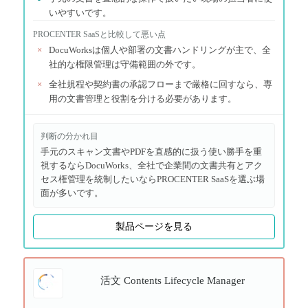
いやすいです。
PROCENTER SaaS
と比較して悪い点
×
DocuWorksは個人や部署の文書ハンドリングが主で、全
社的な権限管理は守備範囲の外です。
×
全社規程や契約書の承認フローまで厳格に回すなら、専
用の文書管理と役割を分ける必要があります。
判断の分かれ目
手元のスキャン文書やPDFを直感的に扱う使い勝手を重
視するならDocuWorks、全社で企業間の文書共有とアク
セス権管理を統制したいならPROCENTER SaaSを選ぶ場
面が多いです。
製品ページを見る
活文 Contents Lifecycle Manager