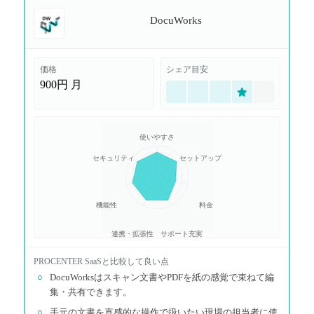
DocuWorks
価格
シェア目安
900円
月
使いやすさ
セキュリティ
セットアップ
機能性
料金
連携・拡張性
サポート充実
PROCENTER SaaS
と比較して良い点
○
DocuWorksはスキャン文書やPDFを紙の感覚で束ねて編
集・共有できます。
○
手元の文書を直感的な操作で扱いたい現場の担当者に使