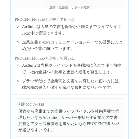
連携・拡張性
サポート充実
PROCENTER SaaS
と比較して良い点
○
ArcSuiteは大量の文書を保管から廃棄までライフサイク
ル全体で管理できます。
○
企業文書と社内コミュニケーションを一つの基盤にまと
めたい企業に向いています。
PROCENTER SaaS
と比較して悪い点
×
ArcSuiteは専用クライアントを各端末に入れて使う前提
で、社内全員への配布と更新の運用が発生します。
×
ブラウザだけで企業間と文書を共有したい使い方には、
端末側の導入と保守が余計な負担になりがちです。
判断の分かれ目
保管から廃棄までの文書ライフサイクルを社内基盤で管
理したいならArcSuite、サーバーを持たず企業間の文書
共有とアクセス権管理を進めたいならPROCENTER SaaS
が選びやすいです。