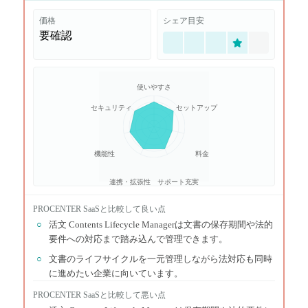
価格
シェア目安
要確認
使いやすさ
セキュリティ
セットアップ
機能性
料金
連携・拡張性
サポート充実
PROCENTER SaaS
と比較して良い点
○
活文 Contents Lifecycle Managerは文書の保存期間や法的
要件への対応まで踏み込んで管理できます。
○
文書のライフサイクルを一元管理しながら法対応も同時
に進めたい企業に向いています。
PROCENTER SaaS
と比較して悪い点