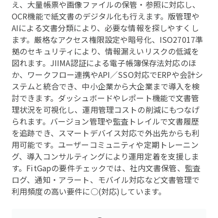
え、大量帳票や画像ファイルの保管・参照に対応し、
OCR機能で紙文書のデジタル化も行えます。版管理や
AIによる文書分類により、必要な情報を探しやすくし
ます。厳格なアクセス権限設定や暗号化、ISO27017準
拠のセキュリティにより、情報漏えいリスクの低減を
図れます。JIIMA認証による電子帳簿保存法対応のほ
か、ワークフロー連携やAPI／SSO対応でERPや会計シ
ステムと統合でき、中小企業から大企業まで導入を検
討できます。ダッシュボードやレポート機能で文書管
理状況を可視化し、運用管理コストの削減にもつなげ
られます。バージョン管理や監査トレイルで文書履歴
を追跡でき、スマートデバイス対応で外出先からも利
用可能です。ユーザーコミュニティや定期トレーニン
グ、導入コンサルティングにより運用定着を支援しま
す。FitGapの要件チェックでは、社内文書保管、監査
ログ、通知・アラート、モバイル対応など文書管理で
利用頻度の高い要件に○(対応)しています。