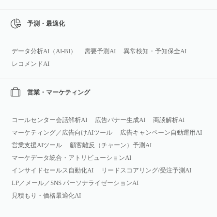
予測・最適化
データ分析AI（AI‑BI）
需要予測AI
異常検知・予知保全AI
レコメンドAI
営業・マーケティング
コールセンター会話解析AI
広告バナー生成AI
商談解析AI
マーケティング／広告向けAIツール
広告キャンペーン自動運用AI
営業支援AIツール
顧客離反（チャーン）予測AI
マーケデータ統合・アトリビューションAI
インサイドセールス自動化AI
リードスコアリング/受注予測AI
LP／メール／SNS パーソナライゼーションAI
見積もり・価格最適化AI