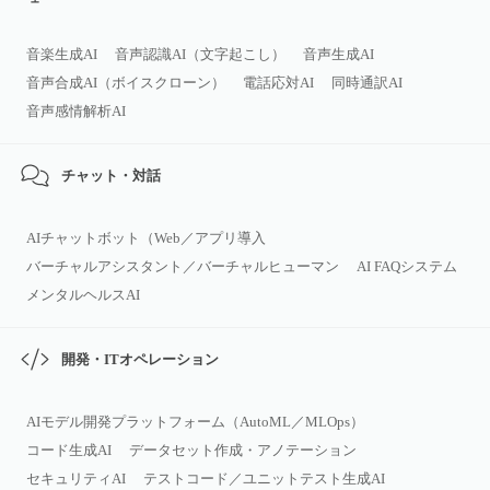
音楽生成AI
音声認識AI（文字起こし）
音声生成AI
音声合成AI（ボイスクローン）
電話応対AI
同時通訳AI
音声感情解析AI
チャット・対話
AIチャットボット（Web／アプリ導入
バーチャルアシスタント／バーチャルヒューマン
AI FAQシステム
メンタルヘルスAI
開発・ITオペレーション
AIモデル開発プラットフォーム（AutoML／MLOps）
コード生成AI
データセット作成・アノテーション
セキュリティAI
テストコード／ユニットテスト生成AI