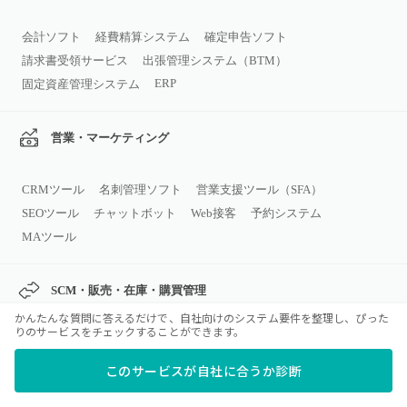
会計ソフト
経費精算システム
確定申告ソフト
請求書受領サービス
出張管理システム（BTM）
ERP
固定資産管理システム
営業・マーケティング
CRMツール
名刺管理ソフト
営業支援ツール（SFA）
SEOツール
チャットボット
Web接客
予約システム
MAツール
SCM・販売・在庫・購買管理
かんたんな質問に答えるだけで、自社向けのシステム要件を整理し、ぴった
りのサービスをチェックすることができます。
在庫管理・倉庫管理システム
販売管理システム
POS
購買管理システム
生産管理システム
与信管理システム
このサービスが自社に合うか診断