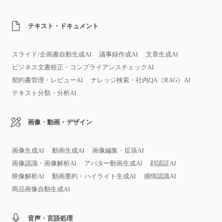
テキスト・ドキュメント
スライド/企画書自動生成AI
議事録作成AI
文章生成AI
ビジネス文書校正・コンプライアンスチェックAI
契約書管理・レビューAI
ナレッジ検索・社内QA（RAG）AI
テキスト分類・分析AI
画像・動画・デザイン
画像生成AI
動画生成AI
画像編集・拡張AI
画像認識・画像解析AI
アバター動画生成AI
顔認証AI
映像解析AI
動画要約・ハイライト生成AI
感情認識AI
商品画像自動生成AI
音声・言語処理