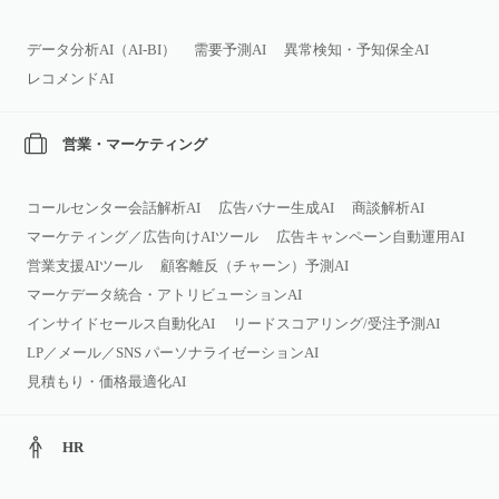
データ分析AI（AI‑BI）
需要予測AI
異常検知・予知保全AI
レコメンドAI
営業・マーケティング
コールセンター会話解析AI
広告バナー生成AI
商談解析AI
マーケティング／広告向けAIツール
広告キャンペーン自動運用AI
営業支援AIツール
顧客離反（チャーン）予測AI
マーケデータ統合・アトリビューションAI
インサイドセールス自動化AI
リードスコアリング/受注予測AI
LP／メール／SNS パーソナライゼーションAI
見積もり・価格最適化AI
HR