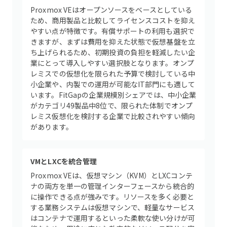
Proxmox VEはオープンソースをベースとしている
ため、商用製品と比較してライセンスコストを抑え
やすい点が特徴です。有償サポートの利用も選択で
きますが、まずは費用を抑えた状態で仮想基盤を立
ち上げられるため、初期投資の負担を軽減したい企
業にとって導入しやすい選択肢となります。オンプ
レミスでの仮想化を限られた予算で検討している中
小企業や、内製での運用が可能なIT部門にも適して
います。FitGapの企業規模別シェアでは、中小企業
がカテゴリ49製品中8位で、限られた体制でオンプ
レミス仮想化を検討する企業で比較されやすい傾向
があります。
VMとLXCを統合管理
Proxmox VEは、仮想マシン（KVM）とLXCコンテ
ナの両方を単一の管理インターフェースから統合的
に操作できる点が強みです。リソースを多く必要と
する業務システムは仮想マシンで、軽量なサービス
はコンテナで運用するといった柔軟な使い分けが可