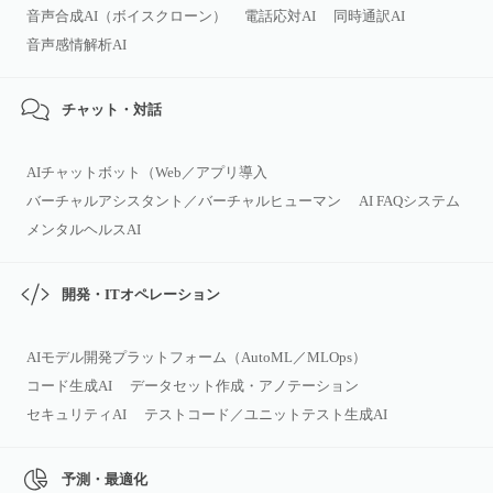
音声合成AI（ボイスクローン）
電話応対AI
同時通訳AI
音声感情解析AI
チャット・対話
AIチャットボット（Web／アプリ導入
バーチャルアシスタント／バーチャルヒューマン
AI FAQシステム
メンタルヘルスAI
開発・ITオペレーション
AIモデル開発プラットフォーム（AutoML／MLOps）
コード生成AI
データセット作成・アノテーション
セキュリティAI
テストコード／ユニットテスト生成AI
予測・最適化