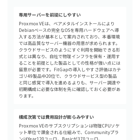
専用サーバーを前提にしやすい
Proxmox VEは、ベアメタルインストールにより
Debianベースの完全なOSを専用ハードウェアへ導
入する方法が基本として案内されており、本番環境
では高品質なサーバー機器の用意が求められます。
クラウドサービスのようにすぐ利用を開始できる形
式とは異なり、自社で物理インフラを保有・運用す
ることを前提とした製品としての性格が強い点には
留意が必要です。FitGapの導入しやすさ評価はカテ
ゴリ49製品中20位で、クラウドサービス型の製品
と同じ感覚で導入を進めるよりも、サーバー調達や
初期構成に必要な体制を先に確認しておく必要があ
ります。
構成次第では費用設計が膨らみやすい
Proxmox VEのサブスクリプションは物理CPUソケ
ット単位で課金される仕組みで、Communityプラ
ンはYear120ユーロ、Basicが370ユーロ、