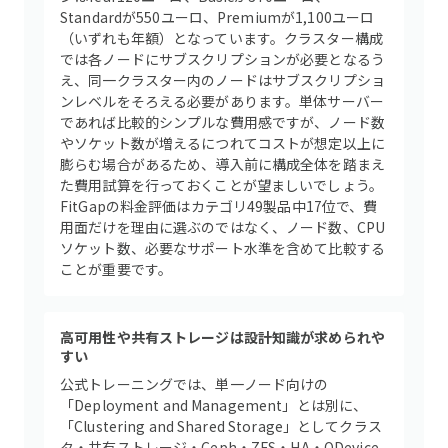
Standardが550ユーロ、Premiumが1,100ユーロ
（いずれも年額）となっています。クラスター構成
では各ノードにサブスクリプションが必要となるう
え、同一クラスター内のノードはサブスクリプショ
ンレベルをそろえる必要があります。単体サーバー
であれば比較的シンプルな費用感ですが、ノード数
やソケット数が増えるにつれてコストが想定以上に
膨らむ場合があるため、導入前に構成全体を踏まえ
た費用試算を行っておくことが望ましいでしょう。
FitGapの料金評価はカテゴリ49製品中17位で、費
用面だけを理由に選ぶのではなく、ノード数、CPU
ソケット数、必要なサポート水準を含めて比較する
ことが重要です。
高可用性や共有ストレージは設計知識が求められや
すい
公式トレーニングでは、単一ノード向けの
「Deployment and Management」とは別に、
「Clustering and Shared Storage」としてクラス
タ・共有ストレージ・Ceph・ZFS・HA・QDevice