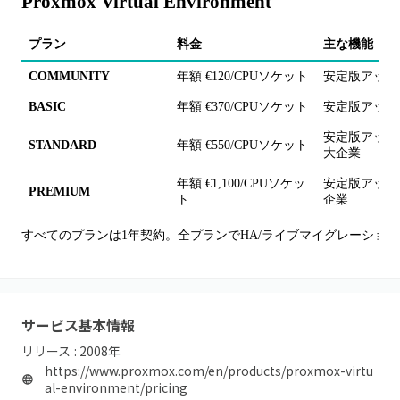
Proxmox Virtual Environment
プラン
料金
主な機能・備
COMMUNITY
年額 €120/CPUソケット
安定版アップ
BASIC
年額 €370/CPUソケット
安定版アップ
安定版アップ
STANDARD
年額 €550/CPUソケット
大企業
年額 €1,100/CPUソケッ
安定版アップ
PREMIUM
ト
企業
すべてのプランは1年契約。全プランでHA/ライブマイグレーショ
サービス基本情報
リリース :
2008
年
https://www.proxmox.com/en/products/proxmox-virtu
al-environment/pricing