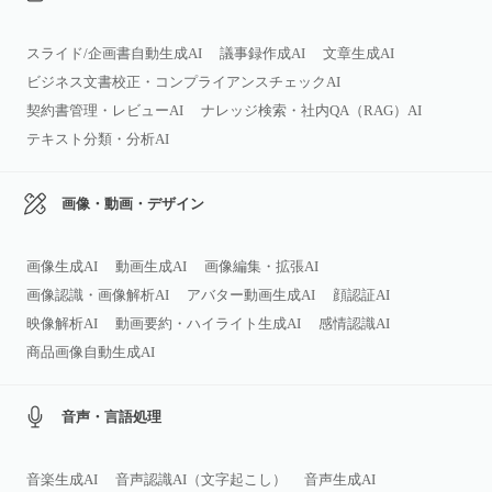
スライド/企画書自動生成AI
議事録作成AI
文章生成AI
ビジネス文書校正・コンプライアンスチェックAI
契約書管理・レビューAI
ナレッジ検索・社内QA（RAG）AI
テキスト分類・分析AI
画像・動画・デザイン
画像生成AI
動画生成AI
画像編集・拡張AI
画像認識・画像解析AI
アバター動画生成AI
顔認証AI
映像解析AI
動画要約・ハイライト生成AI
感情認識AI
商品画像自動生成AI
音声・言語処理
音楽生成AI
音声認識AI（文字起こし）
音声生成AI