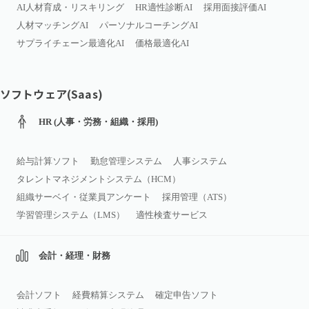
AI人材育成・リスキリング
HR適性診断AI
採用面接評価AI
人材マッチングAI
パーソナルコーチングAI
サプライチェーン最適化AI
価格最適化AI
ソフトウェア(Saas)
HR (人事・労務・組織・採用)
給与計算ソフト
勤怠管理システム
人事システム
タレントマネジメントシステム（HCM）
組織サーベイ・従業員アンケート
採用管理（ATS）
学習管理システム（LMS）
適性検査サービス
会計・経理・財務
会計ソフト
経費精算システム
確定申告ソフト