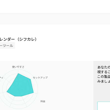
レンダー（シフカレ）
ーツール
あなた
使いやすさ
視する
この製
ティ
セットアップ
みまし
料金