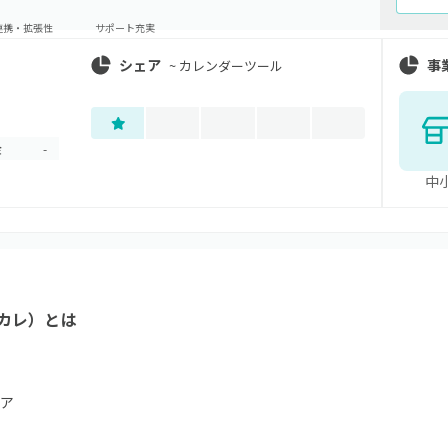
連携・拡張性
サポート充実
シェア
事
~
カレンダーツール
金
-
中
カレ）
とは
ア