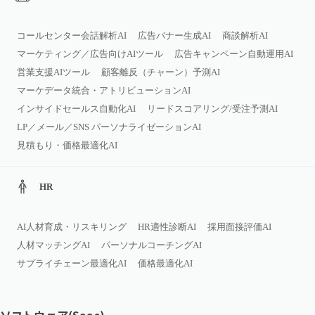
コールセンター会話解析AI
広告バナー生成AI
商談解析AI
マーケティング／広告向けAIツール
広告キャンペーン自動運用AI
営業支援AIツール
顧客離反（チャーン）予測AI
マーケデータ統合・アトリビューションAI
インサイドセールス自動化AI
リードスコアリング/受注予測AI
LP／メール／SNS パーソナライゼーションAI
見積もり・価格最適化AI
HR
AI人材育成・リスキリング
HR適性診断AI
採用面接評価AI
人材マッチングAI
パーソナルコーチングAI
サプライチェーン最適化AI
価格最適化AI