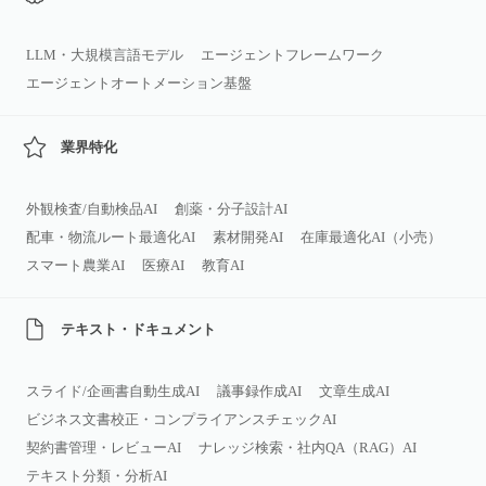
LLM・大規模言語モデル
エージェントフレームワーク
エージェントオートメーション基盤
業界特化
外観検査/自動検品AI
創薬・分子設計AI
配車・物流ルート最適化AI
素材開発AI
在庫最適化AI（小売）
スマート農業AI
医療AI
教育AI
テキスト・ドキュメント
スライド/企画書自動生成AI
議事録作成AI
文章生成AI
ビジネス文書校正・コンプライアンスチェックAI
契約書管理・レビューAI
ナレッジ検索・社内QA（RAG）AI
テキスト分類・分析AI