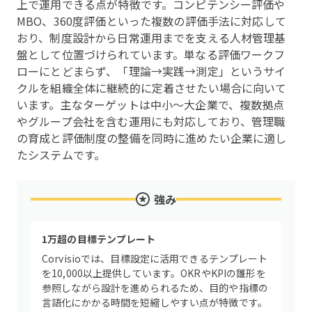
上で運用できる点が特徴です。コンピテンシー評価や
MBO、360度評価といった複数の評価手法に対応して
おり、制度設計から日常運用までを支える人材管理基
盤として位置づけられています。単なる評価ワークフ
ローにとどまらず、「理論→実践→測定」というサイ
クルを組織全体に継続的に定着させたい場合に向いて
います。主なターゲットは中小〜大企業で、複数拠点
やグループ会社を含む運用にも対応しており、管理職
の育成と評価制度の整備を同時に進めたい企業に適し
たシステムです。
強み
1万超の目標テンプレート
Corvisioでは、目標設定に活用できるテンプレート
を10,000以上提供しています。OKRやKPIの雛形を
参照しながら設計を進められるため、目的や指標の
言語化にかかる時間を短縮しやすい点が特徴です。