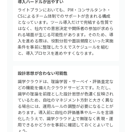
導入ハードルが出やすい
ライトプランにおいても、PM・コンサルタント・
CSによるチーム体制でのサポートが含まれる構成
となっています。ツール導入だけで完結する性質で
はなく、社内での意思決定や関係者の参加が求めら
れる場面が生じる可能性があります。そのため、導
入を進める際は、役割分担や面談頻度といった実施
条件を事前に整理したうえでスケジュールを組む
と、導入プロセスを進めやすくなります。
設計思想が合わない可能性
識学クラウドは、理論学習・サーベイ・評価査定な
どの機能を備えたクラウドサービスです。ただし、
識学の理論を前提とした設計思想が色濃く反映され
ているため、自社のマネジメント方針と大きく異な
る場合には、運用ルールの調整が必要になることが
あります。導入前に自社の評価基準やルールを言語
化したうえで、識学クラウド上で無理なく表現・運
用できるかどうかを事前に確認しておくとよいでし
ょう。