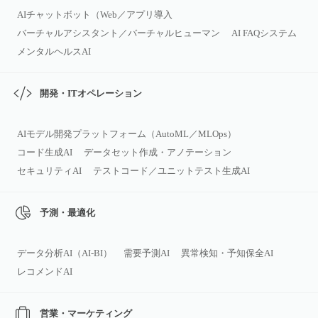
AIチャットボット（Web／アプリ導入
バーチャルアシスタント／バーチャルヒューマン
AI FAQシステム
メンタルヘルスAI
開発・ITオペレーション
AIモデル開発プラットフォーム（AutoML／MLOps）
コード生成AI
データセット作成・アノテーション
セキュリティAI
テストコード／ユニットテスト生成AI
予測・最適化
データ分析AI（AI‑BI）
需要予測AI
異常検知・予知保全AI
レコメンドAI
営業・マーケティング