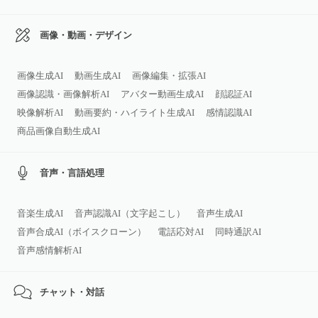
画像・動画・デザイン
画像生成AI
動画生成AI
画像編集・拡張AI
画像認識・画像解析AI
アバター動画生成AI
顔認証AI
映像解析AI
動画要約・ハイライト生成AI
感情認識AI
商品画像自動生成AI
音声・言語処理
音楽生成AI
音声認識AI（文字起こし）
音声生成AI
音声合成AI（ボイスクローン）
電話応対AI
同時通訳AI
音声感情解析AI
チャット・対話