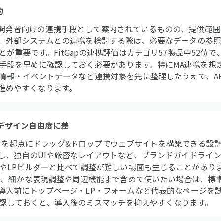
的
APIは、開発者向けの連携手段として案内されているものの、提供
、外部システムとの連携を検討する際は、必要なデータの参照・
が重要です。FitGapの連携評価はカテゴリ57製品中52位
手段を早めに確認しておく必要があります。特にMA連携を想
情報・イベントデータなど連携対象を先に整理したうえで、AP
進めやすくなります。
デザイン自由度に差
プレートを起点にドラッグ&ドロップでウェブサイトを構築できる
し、独自のUIや厳密なレイアウトなど、ブランドガイドライ
やLPビルダーと比べて調整が難しい場面も生じることがあります
位で、細かな表現調整や周辺機能まで含めて使いたい場合は、標
導入前にトップページ・LP・フォームなど代表的なページを
認しておくと、導入後のミスマッチを抑えやすくなります。