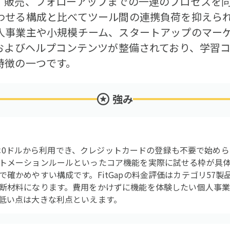
、販売、フォローアップまでの一連のプロセスを
わせる構成と比べてツール間の連携負荷を抑えら
人事業主や小規模チーム、スタートアップのマー
Iおよびヘルプコンテンツが整備されており、学習
特徴の一つです。
強み
プランは0ドルから利用でき、クレジットカードの登録も不要で始
トメーションルールといったコア機能を実際に試せる枠が具
確かめやすい構成です。FitGapの料金評価はカテゴリ57製
断材料になります。費用をかけずに機能を体験したい個人事
低い点は大きな利点といえます。