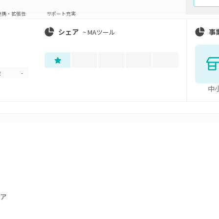
連携・拡張性
サポート充実
シェア
事
~
MAツール
金
-
中
ア