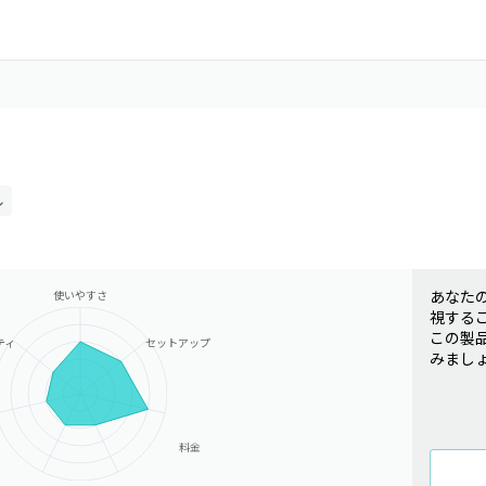
ル
あなた
使いやすさ
視する
この製
ティ
セットアップ
みまし
料金