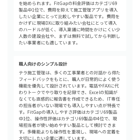
を始められます。FitGapの料金評価はカテゴリ69
製品中1位で、費用を抑えて施工管理アプリを導入
したい企業にとって比較しやすい製品です。費用を
かけずに現場DXに取り組みたい会社にとって導入
のハードルが低く、導入稟議に時間をかけにくい少
人数の建設会社や、まずは無料で試してから判断し
たい事業者にも適しています。
職人向けのシンプル設計
テラ施工管理は、多くの工事業者との対話から得た
フィードバックをもとに、職人が日常的によく使う
機能を優先して設計されています。電話やFAXに代
わりトークでやり取りを記録でき、Excelの知識が
なくても直感的に報告書を作成できるため、IT専任
の担当者がいない現場でも導入しやすい点が特長で
す。FitGapの導入しやすさ評価はカテゴリ69製品
中1位、操作性評価はカテゴリ69製品中4位で、現
場担当者が使い始めやすい製品として検討できま
す。多機能よりも操作性を重視し、現場への定着を
大切にしたい企業に適しています。