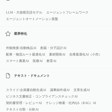
LLM・大規模言語モデル
エージェントフレームワーク
エージェントオートメーション基盤
業界特化
外観検査/自動検品AI
創薬・分子設計AI
配車・物流ルート最適化AI
素材開発AI
在庫最適化AI（小売）
スマート農業AI
医療AI
教育AI
テキスト・ドキュメント
スライド/企画書自動生成AI
議事録作成AI
文章生成AI
ビジネス文書校正・コンプライアンスチェックAI
契約書管理・レビューAI
ナレッジ検索・社内QA（RAG）AI
テキスト分類・分析AI