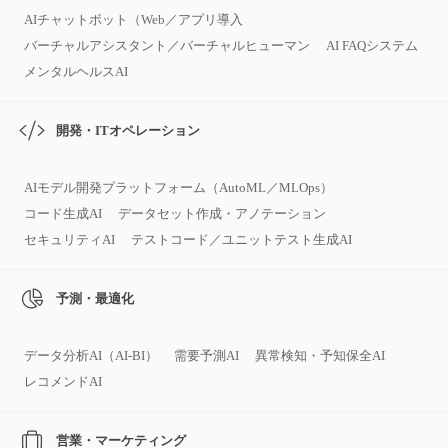
AIチャットボット（Web／アプリ導入
バーチャルアシスタント／バーチャルヒューマン
AI FAQシステム
メンタルヘルスAI
開発・ITオペレーション
AIモデル開発プラットフォーム（AutoML／MLOps）
コード生成AI
データセット作成・アノテーション
セキュリティAI
テストコード／ユニットテスト生成AI
予測・最適化
データ分析AI（AI‑BI）
需要予測AI
異常検知・予知保全AI
レコメンドAI
営業・マーケティング