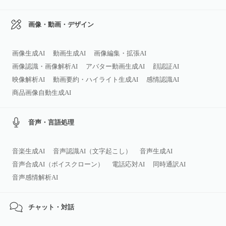
画像・動画・デザイン
画像生成AI
動画生成AI
画像編集・拡張AI
画像認識・画像解析AI
アバター動画生成AI
顔認証AI
映像解析AI
動画要約・ハイライト生成AI
感情認識AI
商品画像自動生成AI
音声・言語処理
音楽生成AI
音声認識AI（文字起こし）
音声生成AI
音声合成AI（ボイスクローン）
電話応対AI
同時通訳AI
音声感情解析AI
チャット・対話