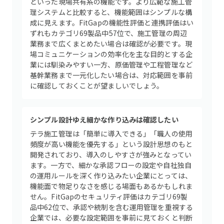
といった現場共有系の機能です。より広範な施工管
理システムと比較すると、機能範囲はシンプルな構
成に見えます。FitGapの機能性評価と連携評価はい
ずれもカテゴリ69製品中57位で、施工管理の周辺
業務まで広くまとめたい場合は確認が必要です。現
場コミュニケーションの効率化を主な目的とする企
業には馴染みやすい一方、原価管理や工程管理など
基幹業務まで一元化したい場合は、対応範囲を事前
に確認しておくことが望ましいでしょう。
シンプル設計ゆえ細かな作り込みは確認したい
テラ施工管理は「簡単に導入できる」「職人の使用
頻度が高い機能を優先する」という設計思想のもと
開発されており、導入のしやすさが強みとなってい
ます。一方で、細かな承認フローの設定や自社独自
の運用ルールを深く作り込みたい企業にとっては、
機能面で物足りなさを感じる場面もあるかもしれま
せん。FitGapのセキュリティ評価はカテゴリ69製
品中62位で、承認や統制を含む運用管理を重視する
企業では、必要な設定範囲を事前に見ておくと判断