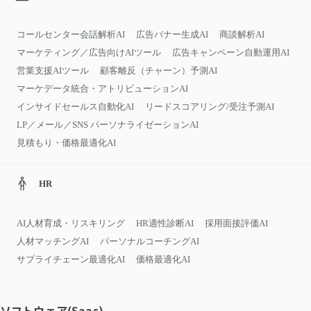
コールセンター会話解析AI
広告バナー生成AI
商談解析AI
マーケティング／広告向けAIツール
広告キャンペーン自動運用AI
営業支援AIツール
顧客離反（チャーン）予測AI
マーケデータ統合・アトリビューションAI
インサイドセールス自動化AI
リードスコアリング/受注予測AI
LP／メール／SNS パーソナライゼーションAI
見積もり・価格最適化AI
HR
AI人材育成・リスキリング
HR適性診断AI
採用面接評価AI
人材マッチングAI
パーソナルコーチングAI
サプライチェーン最適化AI
価格最適化AI
ソフトウェア(Saas)