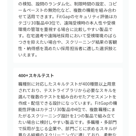
の検知、設問のランダム化、制限時間の設定、コピ
ー＆ペーストの無効化など、複数の機能を組み合わ
せて活用できます。FitGapのセキュリティ評価はカ
テゴリ30製品中3位で、遠隔受検時の本人性や受検
環境の管理を重視する場合に比較しやすい製品で
す。在宅選考や遠隔地採用において受検環境のばら
つきを抑えたい場合や、スクリーニング結果の客観
性・納得感を高めたい採用担当者に適した選択肢と
いえます。
400+スキルテスト
職種別に対応したスキルテストが400種類以上用意
されており、テストライブラリから必要なスキルを
選んで複数のテストを組み合わせたアセスメントを
作成・配信できる設計になっています。FitGapの機
能性評価はカテゴリ30製品中4位で、複数職種にま
たがるスクリーニング設計を1つの製品で組み立て
たい場合に検討しやすい製品です。多職種・多部門
で採用が生じる企業や、部門ごとに求めるスキルが
異なる組織のスクリーニングに適しており、柔軟な