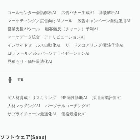
コールセンター会話解析AI
広告バナー生成AI
商談解析AI
マーケティング／広告向けAIツール
広告キャンペーン自動運用AI
営業支援AIツール
顧客離反（チャーン）予測AI
マーケデータ統合・アトリビューションAI
インサイドセールス自動化AI
リードスコアリング/受注予測AI
LP／メール／SNS パーソナライゼーションAI
見積もり・価格最適化AI
HR
AI人材育成・リスキリング
HR適性診断AI
採用面接評価AI
人材マッチングAI
パーソナルコーチングAI
サプライチェーン最適化AI
価格最適化AI
ソフトウェア(Saas)