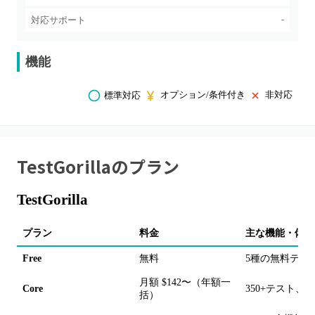
-
対応サポート
機能
オプション/条件付き
非対応
標準対応
TestGorilla
のプラン
TestGorilla
プラン
料金
主な機能・備考
Free
無料
5種の無料テス
月額 $142〜（年額一
Core
350+テスト
括）