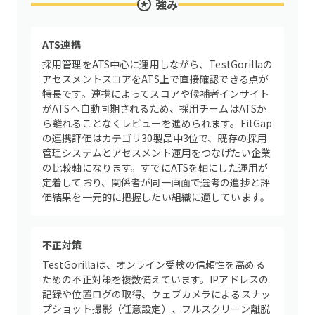
強み
ATS連携
採用管理をATS中心に運用しながら、TestGorillaの
アセスメントスコアをATS上で直接確認できる点が
特長です。連携によってスコアや候補者インサイト
がATSへ自動同期されるため、採用チームはATSか
ら離れることなくレビューを進められます。FitGap
の連携評価はカテゴリ30製品中3位で、既存の採用
管理システムとアセスメント運用をつなげたい企業
の比較軸になります。すでにATSを軸にした運用が
定着しており、関係者が同一画面で選考の進捗と評
価結果を一元的に把握したい組織に適しています。
不正対策
TestGorillaは、オンライン受検の信頼性を高める
ための不正対策を複数備えています。IPアドレスの
記録や位置ログの取得、ウェブカメラによるスナッ
プショット撮影（任意設定）、フルスクリーン離脱