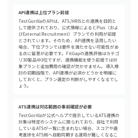
API連携は上位プラン前提
TestGorillaのAPIは、ATS/HRISとの連携を目的と
して提供されており、公式情報によるとPlus（およ
びExternal Recruitment）プランでの利用が前提
とされています。そのため、API連携を活用したい
場合、下位プランでは要件を満たせない可能性があ
る点に留意が必要です。FitGapの連携評価はカテゴ
リ30製品中3位ですが、連携機能を使う前提では対
象プランと追加費用の確認が欠かせません。導入検
討の初期段階で、API連携が必須かどうかを明確に
しておくと、プラン選定の判断がしやすくなるでし
ょう。
ATS連携は対応範囲の事前確認が必要
TestGorillaが公式ヘルプで提示しているATS連携の
対象は特定のシステムに限られており、自社で利用
しているATSが一覧に含まれない場合、スコアや選
考進捗をATS側へ自動同期する運用が難しくなるこ