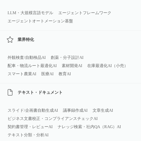
LLM・大規模言語モデル
エージェントフレームワーク
エージェントオートメーション基盤
業界特化
外観検査/自動検品AI
創薬・分子設計AI
配車・物流ルート最適化AI
素材開発AI
在庫最適化AI（小売）
スマート農業AI
医療AI
教育AI
テキスト・ドキュメント
スライド/企画書自動生成AI
議事録作成AI
文章生成AI
ビジネス文書校正・コンプライアンスチェックAI
契約書管理・レビューAI
ナレッジ検索・社内QA（RAG）AI
テキスト分類・分析AI