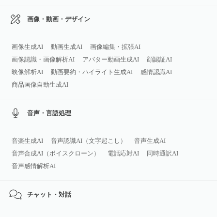
画像・動画・デザイン
画像生成AI
動画生成AI
画像編集・拡張AI
画像認識・画像解析AI
アバター動画生成AI
顔認証AI
映像解析AI
動画要約・ハイライト生成AI
感情認識AI
商品画像自動生成AI
音声・言語処理
音楽生成AI
音声認識AI（文字起こし）
音声生成AI
音声合成AI（ボイスクローン）
電話応対AI
同時通訳AI
音声感情解析AI
チャット・対話