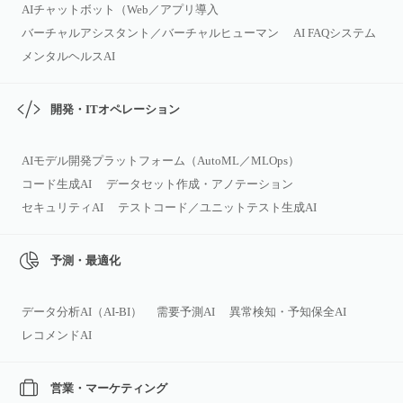
AIチャットボット（Web／アプリ導入
バーチャルアシスタント／バーチャルヒューマン
AI FAQシステム
メンタルヘルスAI
開発・ITオペレーション
AIモデル開発プラットフォーム（AutoML／MLOps）
コード生成AI
データセット作成・アノテーション
セキュリティAI
テストコード／ユニットテスト生成AI
予測・最適化
データ分析AI（AI‑BI）
需要予測AI
異常検知・予知保全AI
レコメンドAI
営業・マーケティング