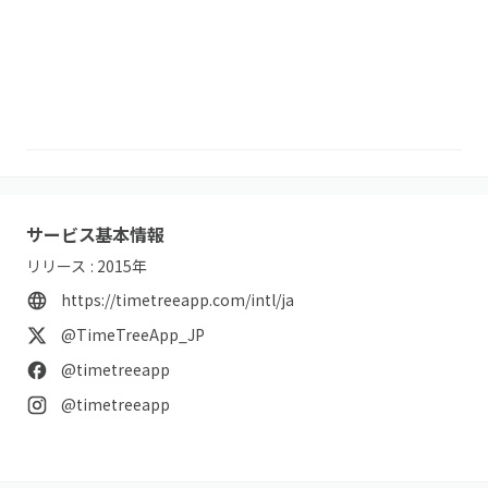
サービス基本情報
リリース :
2015
年
https://timetreeapp.com/intl/ja
@TimeTreeApp_JP
@timetreeapp
@timetreeapp