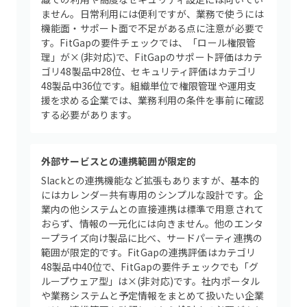
ません。日常利用には便利ですが、業務で使うには
機能面・サポート面で不足がある点に注意が必要で
す。FitGapの要件チェックでは、「ロール権限管
理」が×(非対応)で、FitGapのサポート評価はカテ
ゴリ48製品中28位、セキュリティ評価はカテゴリ
48製品中36位です。組織単位で権限管理や運用支
援を求める企業では、業務利用の条件を事前に確認
する必要があります。
外部サービスとの連携範囲が限定的
Slackとの連携機能など拡張もありますが、基本的
にはカレンダー共有専用のシンプルな設計です。企
業内の他システムとの直接連携は標準で用意されて
おらず、情報の一元化には向きません。他のエンタ
ープライズ向け製品に比べ、サードパーティ連携の
範囲が限定的です。FitGapの連携評価はカテゴリ
48製品中40位で、FitGapの要件チェックでも「グ
ループウェア型」は×(非対応)です。社内ポータル
や業務システムと予定情報をまとめて扱いたい企業