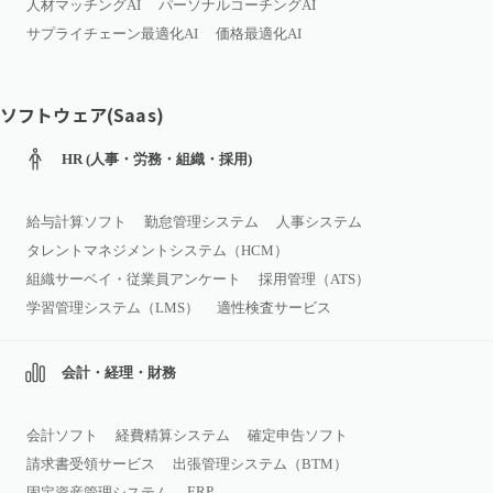
人材マッチングAI
パーソナルコーチングAI
サプライチェーン最適化AI
価格最適化AI
ソフトウェア(Saas)
HR (人事・労務・組織・採用)
給与計算ソフト
勤怠管理システム
人事システム
タレントマネジメントシステム（HCM）
組織サーベイ・従業員アンケート
採用管理（ATS）
学習管理システム（LMS）
適性検査サービス
会計・経理・財務
会計ソフト
経費精算システム
確定申告ソフト
請求書受領サービス
出張管理システム（BTM）
ERP
固定資産管理システム