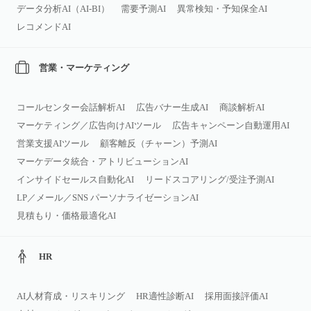
データ分析AI（AI‑BI）
需要予測AI
異常検知・予知保全AI
レコメンドAI
営業・マーケティング
コールセンター会話解析AI
広告バナー生成AI
商談解析AI
マーケティング／広告向けAIツール
広告キャンペーン自動運用AI
営業支援AIツール
顧客離反（チャーン）予測AI
マーケデータ統合・アトリビューションAI
インサイドセールス自動化AI
リードスコアリング/受注予測AI
LP／メール／SNS パーソナライゼーションAI
見積もり・価格最適化AI
HR
AI人材育成・リスキリング
HR適性診断AI
採用面接評価AI