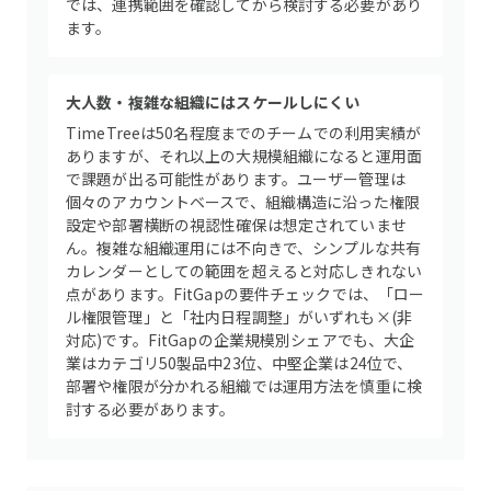
では、連携範囲を確認してから検討する必要があり
ます。
大人数・複雑な組織にはスケールしにくい
TimeTreeは50名程度までのチームでの利用実績が
ありますが、それ以上の大規模組織になると運用面
で課題が出る可能性があります。ユーザー管理は
個々のアカウントベースで、組織構造に沿った権限
設定や部署横断の視認性確保は想定されていませ
ん。複雑な組織運用には不向きで、シンプルな共有
カレンダーとしての範囲を超えると対応しきれない
点があります。FitGapの要件チェックでは、「ロー
ル権限管理」と「社内日程調整」がいずれも×(非
対応)です。FitGapの企業規模別シェアでも、大企
業はカテゴリ50製品中23位、中堅企業は24位で、
部署や権限が分かれる組織では運用方法を慎重に検
討する必要があります。