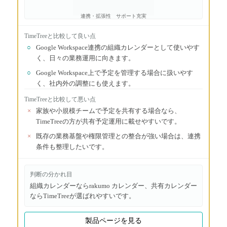
連携・拡張性
サポート充実
TimeTree
と比較して良い点
○
Google Workspace連携の組織カレンダーとして使いやす
く、日々の業務運用に向きます。
○
Google Workspace上で予定を管理する場合に扱いやす
く、社内外の調整にも使えます。
TimeTree
と比較して悪い点
×
家族や小規模チームで予定を共有する場合なら、
TimeTreeの方が共有予定運用に載せやすいです。
×
既存の業務基盤や権限管理との整合が強い場合は、連携
条件も整理したいです。
判断の分かれ目
組織カレンダーならrakumo カレンダー、共有カレンダー
ならTimeTreeが選ばれやすいです。
製品ページを見る