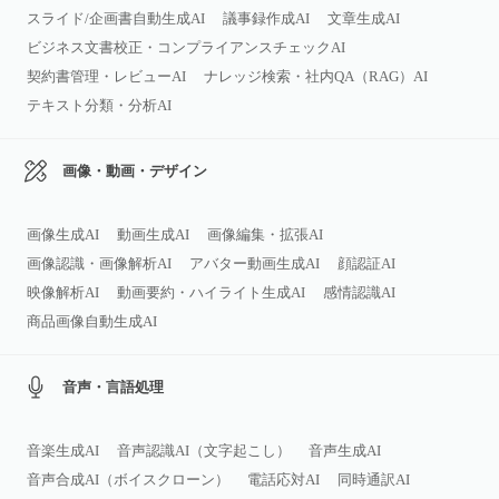
スライド/企画書自動生成AI
議事録作成AI
文章生成AI
ビジネス文書校正・コンプライアンスチェックAI
契約書管理・レビューAI
ナレッジ検索・社内QA（RAG）AI
テキスト分類・分析AI
画像・動画・デザイン
画像生成AI
動画生成AI
画像編集・拡張AI
画像認識・画像解析AI
アバター動画生成AI
顔認証AI
映像解析AI
動画要約・ハイライト生成AI
感情認識AI
商品画像自動生成AI
音声・言語処理
音楽生成AI
音声認識AI（文字起こし）
音声生成AI
音声合成AI（ボイスクローン）
電話応対AI
同時通訳AI