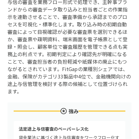
与信の審査を業務フロー形式で処理でき、主幹事ブラ
ンドからの審査データ取り込みと担当者ごとの作業指
示を連動させることで、審査準備から承認までのプロ
セスを可視化・標準化します。取り込み時の初期自動
審査によって目視確認が必要な審査票を選別できるほ
か、審査票や疎明資料、端末画面を電子帳票として登
録・照会し、顧客単位で審査履歴を管理できる点も実
務上の利点です。初期判定により確認先が明確になる
ことで、審査担当者の負担軽減や紙媒体の廃止にもつ
ながるとされています。FitGapの業種別シェアでは、
金融、保険がカテゴリ33製品中4位で、金融機関向けの
途上与信管理を検討する際の候補として位置づけられ
ます。
強み
法定途上与信審査のペーパーレス化
貸金業法に基づく途上与信審査をワークフロー化す