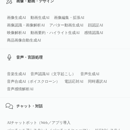
画像・動画・デザイン
画像生成AI
動画生成AI
画像編集・拡張AI
画像認識・画像解析AI
アバター動画生成AI
顔認証AI
映像解析AI
動画要約・ハイライト生成AI
感情認識AI
商品画像自動生成AI
音声・言語処理
音楽生成AI
音声認識AI（文字起こし）
音声生成AI
音声合成AI（ボイスクローン）
電話応対AI
同時通訳AI
音声感情解析AI
チャット・対話
AIチャットボット（Web／アプリ導入