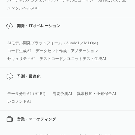
バーチャルアシスタント／バーチャルヒューマン
AI FAQシステム
メンタルヘルスAI
開発・ITオペレーション
AIモデル開発プラットフォーム（AutoML／MLOps）
コード生成AI
データセット作成・アノテーション
セキュリティAI
テストコード／ユニットテスト生成AI
予測・最適化
データ分析AI（AI‑BI）
需要予測AI
異常検知・予知保全AI
レコメンドAI
営業・マーケティング