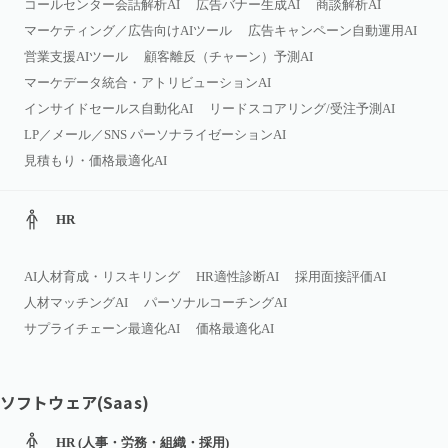
コールセンター会話解析AI
広告バナー生成AI
商談解析AI
マーケティング／広告向けAIツール
広告キャンペーン自動運用AI
営業支援AIツール
顧客離反（チャーン）予測AI
マーケデータ統合・アトリビューションAI
インサイドセールス自動化AI
リードスコアリング/受注予測AI
LP／メール／SNS パーソナライゼーションAI
見積もり・価格最適化AI
HR
AI人材育成・リスキリング
HR適性診断AI
採用面接評価AI
人材マッチングAI
パーソナルコーチングAI
サプライチェーン最適化AI
価格最適化AI
ソフトウェア(Saas)
HR (人事・労務・組織・採用)