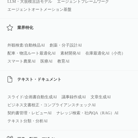
LLM・大規模言語モデル
エージェントフレームワーク
エージェントオートメーション基盤
業界特化
外観検査/自動検品AI
創薬・分子設計AI
配車・物流ルート最適化AI
素材開発AI
在庫最適化AI（小売）
スマート農業AI
医療AI
教育AI
テキスト・ドキュメント
スライド/企画書自動生成AI
議事録作成AI
文章生成AI
ビジネス文書校正・コンプライアンスチェックAI
契約書管理・レビューAI
ナレッジ検索・社内QA（RAG）AI
テキスト分類・分析AI