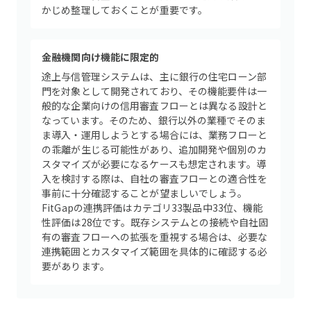
かじめ整理しておくことが重要です。
金融機関向け機能に限定的
途上与信管理システムは、主に銀行の住宅ローン部
門を対象として開発されており、その機能要件は一
般的な企業向けの信用審査フローとは異なる設計と
なっています。そのため、銀行以外の業種でそのま
ま導入・運用しようとする場合には、業務フローと
の乖離が生じる可能性があり、追加開発や個別のカ
スタマイズが必要になるケースも想定されます。導
入を検討する際は、自社の審査フローとの適合性を
事前に十分確認することが望ましいでしょう。
FitGapの連携評価はカテゴリ33製品中33位、機能
性評価は28位です。既存システムとの接続や自社固
有の審査フローへの拡張を重視する場合は、必要な
連携範囲とカスタマイズ範囲を具体的に確認する必
要があります。