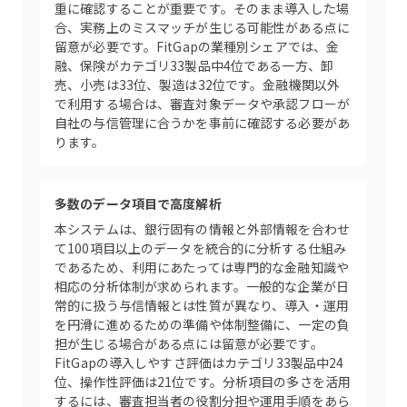
重に確認することが重要です。そのまま導入した場
合、実務上のミスマッチが生じる可能性がある点に
留意が必要です。FitGapの業種別シェアでは、金
融、保険がカテゴリ33製品中4位である一方、卸
売、小売は33位、製造は32位です。金融機関以外
で利用する場合は、審査対象データや承認フローが
自社の与信管理に合うかを事前に確認する必要があ
ります。
多数のデータ項目で高度解析
本システムは、銀行固有の情報と外部情報を合わせ
て100項目以上のデータを統合的に分析する仕組み
であるため、利用にあたっては専門的な金融知識や
相応の分析体制が求められます。一般的な企業が日
常的に扱う与信情報とは性質が異なり、導入・運用
を円滑に進めるための準備や体制整備に、一定の負
担が生じる場合がある点には留意が必要です。
FitGapの導入しやすさ評価はカテゴリ33製品中24
位、操作性評価は21位です。分析項目の多さを活用
するには、審査担当者の役割分担や運用手順をあら