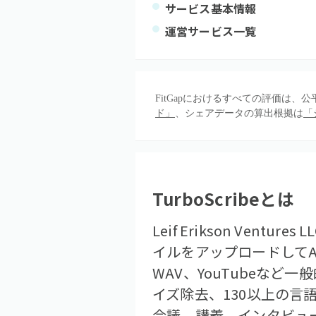
サービス基本情報
運営サービス一覧
FitGapにおけるすべての評価は
ド」
、シェアデータの算出根拠は
「
TurboScribe
とは
Leif Erikson Ven
イルをアップロードしてA
WAV、YouTubeなど
イズ除去、130以上の言
会議、講義、インタビュ