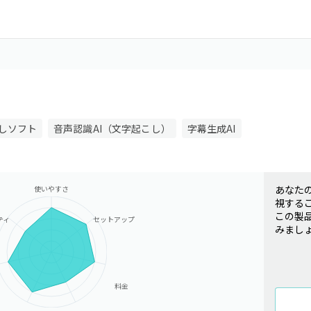
しソフト
音声認識AI（文字起こし）
字幕生成AI
あなた
使いやすさ
視する
この製
ティ
セットアップ
みまし
料金