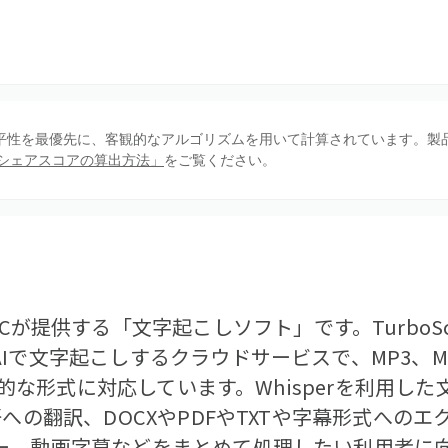
、公平性を最優先に、客観的なアルゴリズムを用いて計算されています。製
シェアスコアの算出方法」
をご覧ください。
tures LLCが提供する「文字起こしソフト」です。Turb
Iで文字起こしするクラウドサービスで、MP3、MP
一般的な形式に対応しています。Whisperを利用
語への翻訳、DOCXやPDFやTXTや字幕形式への
ー、動画字幕などをまとめて処理したい利用者に