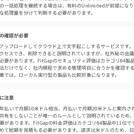
一括処理を継続する場合は、有料のUnlimitedが前提にな
な処理量を分けて判断する必要があります。
の確認が必要
ァイルをアップロードしてクラウド上で文字起こしするサービスです
クセスでき、削除できると説明されていますが、社外秘の会
要があります。FitGapのセキュリティ評価はカテゴリ64製
法だけでなく、社内規程で求める管理項目に合うかを確認す
業では、ローカル実行型の製品も比較対象になります。
に注意
limitedは年払いで月額10米ドル相当、月払いで月額20米ドルと案
共有をしないことが唯一のルールとして説明されているため
必要があります。FitGapの料金評価はカテゴリ64製品中11位
めて総額を見積もる必要があります。請求は米ドルのため、