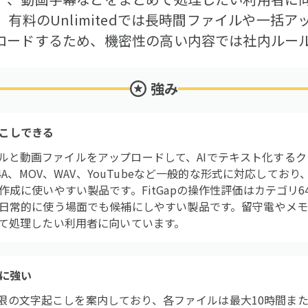
、有料のUnlimitedでは長時間ファイルや一括
ロードするため、機密性の高い内容では社内ルー
強み
こしできる
声ファイルと動画ファイルをアップロードして、AIでテキスト化す
4A、MOV、WAV、YouTubeなど一般的な形式に対応してお
成に使いやすい製品です。FitGapの操作性評価はカテゴリ6
日常的に使う場面でも候補にしやすい製品です。留守電やメ
て処理したい利用者に向いています。
に強い
は無制限の文字起こしを案内しており、各ファイルは最大10時間また