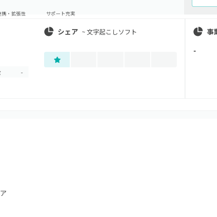
連携・拡張性
サポート充実
シェア
事
~
文字起こしソフト
-
金
-
ア