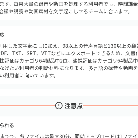
ます。毎月大量の録音や動画を処理する利用者でも、時間課
会議や講義や動画素材を文字起こしするチームに合います。
応
isperを利用した文字起こしに加え、98以上の音声言語と130以上
PDF、TXT、SRT、VTTなどにエクスポートできるため、文
機能性評価はカテゴリ64製品中2位、連携評価はカテゴリ64製品
なげたい利用者の判断材料になります。多言語の録音や動画
い利用者に向いています。
注意点
られる
ルまでで、各ファイルは最大30分、同時アップロードは1ファ