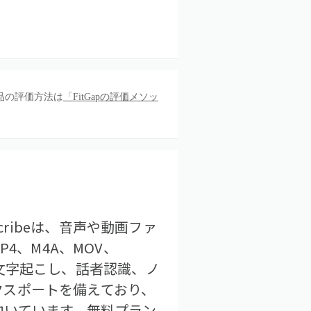
品の評価方法は
「FitGapの評価メソッ
oScribeは、音声や動画ファ
4、M4A、MOV、
した文字起こし、話者認識、ノ
エクスポートを備えており、
向いています。無料プラン