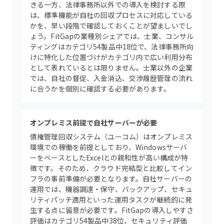
きる一方、法律事務所以外での導入を検討する際
は、標準機能が自社の回収プロセスに対応している
かを、早い段階で確認しておくことが望ましいでし
ょう。FitGapの業種別シェアでは、士業、コンサル
ティングはカテゴリ54製品中18位で、法律事務所向
けに特化した位置づけがカテゴリ内で広い利用分布
として表れているとは限りません。士業以外の企業
では、自社の督促、入金消込、交渉履歴管理の流れ
に合うかを個別に確認する必要があります。
オンプレミス前提で自社サーバーが必要
債権管理回収システム（ユーコム）はオンプレミス
環境での稼働を前提としており、Windowsサーバ
ーをベースとしたExcelとの親和性が高い構成が特
徴です。そのため、クラウド完結型と比較してイン
フラの事前準備が必要となります。自社サーバーの
運用では、機器調達・保守、バックアップ、セキュ
リティパッチ適用といった運用タスクが継続的に発
生する点に留意が必要です。FitGapの導入しやすさ
評価はカテゴリ54製品中38位、セキュリティ評価