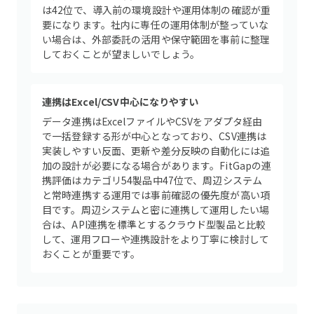
は42位で、導入前の環境設計や運用体制の確認が重
要になります。社内に専任の運用体制が整っていな
い場合は、外部委託の活用や保守範囲を事前に整理
しておくことが望ましいでしょう。
連携はExcel/CSV中心になりやすい
データ連携はExcelファイルやCSVをアダプタ経由
で一括登録する形が中心となっており、CSV連携は
実装しやすい反面、更新や差分反映の自動化には追
加の設計が必要になる場合があります。FitGapの連
携評価はカテゴリ54製品中47位で、周辺システム
と常時連携する運用では事前確認の優先度が高い項
目です。周辺システムと密に連携して運用したい場
合は、API連携を標準とするクラウド型製品と比較
して、運用フローや連携設計をより丁寧に検討して
おくことが重要です。