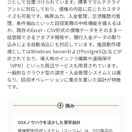
ジとして位置づけられています。標準でマルチクライ
アントに対応しており、債権の内容に応じたカスタマ
イズも可能です。帳票出力、入金管理、交渉履歴の管
理、条件抽出といった回収実務の中核機能を備えるほ
か、既存のExcel・CSV形式の債権データをそのまま一
括登録できるアダプタ開発や、銀行入金データの取り
込みによる自動消込にも対応しています。推奨動作環
境としてはWindows ServerおよびPostgreSQLなどが
示されており、導入時のインフラ構築や遠隔保守
（VPN）といった周辺サービスも用意されています。
一般的なクラウド型の請求・入金管理システムとは異
なり、回収オペレーションに重点を置いた設計が特徴
です。
強み
OSSノウハウを活かした堅牢設計
債権管理回収システム（ユーコム）は、OSS製品の