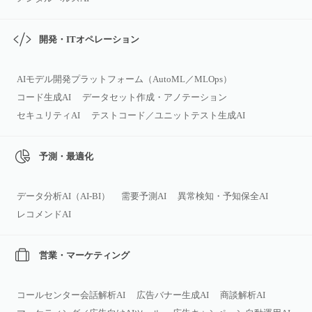
開発・ITオペレーション
AIモデル開発プラットフォーム（AutoML／MLOps）
コード生成AI
データセット作成・アノテーション
セキュリティAI
テストコード／ユニットテスト生成AI
予測・最適化
データ分析AI（AI‑BI）
需要予測AI
異常検知・予知保全AI
レコメンドAI
営業・マーケティング
コールセンター会話解析AI
広告バナー生成AI
商談解析AI