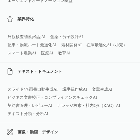
エージェントオートメーション基盤
業界特化
外観検査/自動検品AI
創薬・分子設計AI
配車・物流ルート最適化AI
素材開発AI
在庫最適化AI（小売）
スマート農業AI
医療AI
教育AI
テキスト・ドキュメント
スライド/企画書自動生成AI
議事録作成AI
文章生成AI
ビジネス文書校正・コンプライアンスチェックAI
契約書管理・レビューAI
ナレッジ検索・社内QA（RAG）AI
テキスト分類・分析AI
画像・動画・デザイン