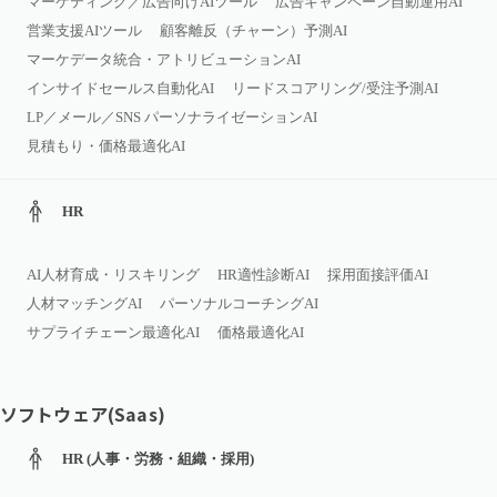
マーケティング／広告向けAIツール
広告キャンペーン自動運用AI
営業支援AIツール
顧客離反（チャーン）予測AI
マーケデータ統合・アトリビューションAI
インサイドセールス自動化AI
リードスコアリング/受注予測AI
LP／メール／SNS パーソナライゼーションAI
見積もり・価格最適化AI
HR
AI人材育成・リスキリング
HR適性診断AI
採用面接評価AI
人材マッチングAI
パーソナルコーチングAI
サプライチェーン最適化AI
価格最適化AI
ソフトウェア(Saas)
HR (人事・労務・組織・採用)