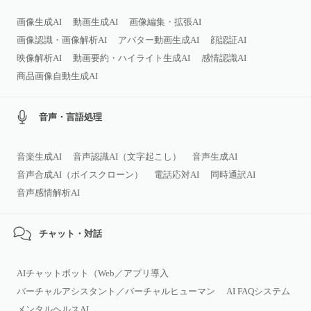
画像生成AI
動画生成AI
画像編集・拡張AI
画像認識・画像解析AI
アバター動画生成AI
顔認証AI
映像解析AI
動画要約・ハイライト生成AI
感情認識AI
商品画像自動生成AI
音声・言語処理
音楽生成AI
音声認識AI（文字起こし）
音声生成AI
音声合成AI（ボイスクローン）
電話応対AI
同時通訳AI
音声感情解析AI
チャット・対話
AIチャットボット（Web／アプリ導入
バーチャルアシスタント／バーチャルヒューマン
AI FAQシステム
メンタルヘルスAI