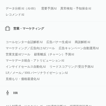
データ分析AI（AI‑BI）
需要予測AI
異常検知・予知保全AI
レコメンドAI
営業・マーケティング
コールセンター会話解析AI
広告バナー生成AI
商談解析AI
マーケティング／広告向けAIツール
広告キャンペーン自動運用AI
営業支援AIツール
顧客離反（チャーン）予測AI
マーケデータ統合・アトリビューションAI
インサイドセールス自動化AI
リードスコアリング/受注予測AI
LP／メール／SNS パーソナライゼーションAI
見積もり・価格最適化AI
HR