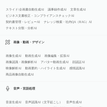
スライド/企画書自動生成AI
議事録作成AI
文章生成AI
ビジネス文書校正・コンプライアンスチェックAI
契約書管理・レビューAI
ナレッジ検索・社内QA（RAG）AI
テキスト分類・分析AI
画像・動画・デザイン
画像生成AI
動画生成AI
画像編集・拡張AI
画像認識・画像解析AI
アバター動画生成AI
顔認証AI
映像解析AI
動画要約・ハイライト生成AI
感情認識AI
商品画像自動生成AI
音声・言語処理
音楽生成AI
音声認識AI（文字起こし）
音声生成AI