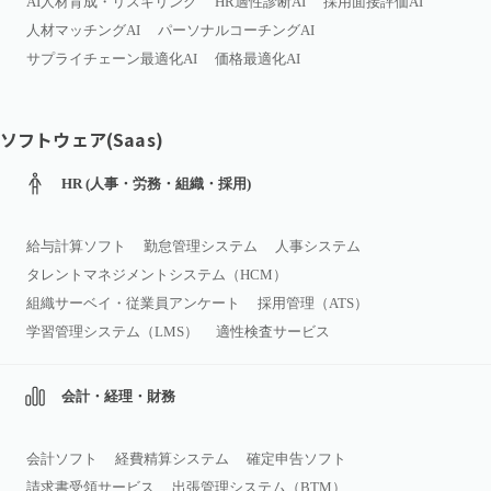
AI人材育成・リスキリング
HR適性診断AI
採用面接評価AI
人材マッチングAI
パーソナルコーチングAI
サプライチェーン最適化AI
価格最適化AI
ソフトウェア(Saas)
HR (人事・労務・組織・採用)
給与計算ソフト
勤怠管理システム
人事システム
タレントマネジメントシステム（HCM）
組織サーベイ・従業員アンケート
採用管理（ATS）
学習管理システム（LMS）
適性検査サービス
会計・経理・財務
会計ソフト
経費精算システム
確定申告ソフト
請求書受領サービス
出張管理システム（BTM）