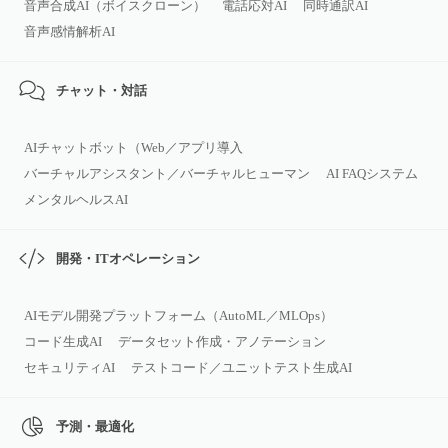
音声合成AI（ボイスクローン）
電話応対AI
同時通訳AI
音声感情解析AI
チャット・対話
AIチャットボット（Web／アプリ導入
バーチャルアシスタント／バーチャルヒューマン
AI FAQシステム
メンタルヘルスAI
開発・ITオペレーション
AIモデル開発プラットフォーム（AutoML／MLOps）
コード生成AI
データセット作成・アノテーション
セキュリティAI
テストコード／ユニットテスト生成AI
予測・最適化