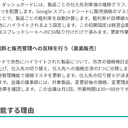
。ダッシュボードには、製品ごとの仕入先別単価の推移グラフ
つを配置します。Google スプレッドシートに販売価格のマ
ことで、製品ごとの粗利率を自動計算します。粗利率が目標値か
色にハイライトされるよう設定します。この初期設定は経営企
スプレッドシートへのCSV貼り付けだけで済みます。更新作業は
の判断と販売管理への反映を行う（楽楽販売）
ッシュボードで赤色にハイライトされた製品について、月次の価格検
上げ、仕入先の切り替え、仕入先への価格交渉の3つに分類し
売管理機能で価格マスタを更新します。仕入先の切り替えが決
ます。会議の議事録には、対象製品、変更前後の価格、変更理
果を確認します。この会議は月1回、所要時間は30〜60分で
能する理由