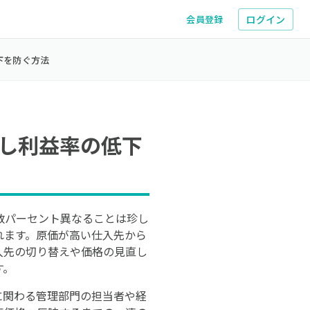
ログイン
会員登録
下を防ぐ方法
し利益率の低下
数パーセント異なることは珍し
れます。原価が高い仕入先から
入先の切り替えや価格の見直し
す。
に関わる管理部門の担当者や経