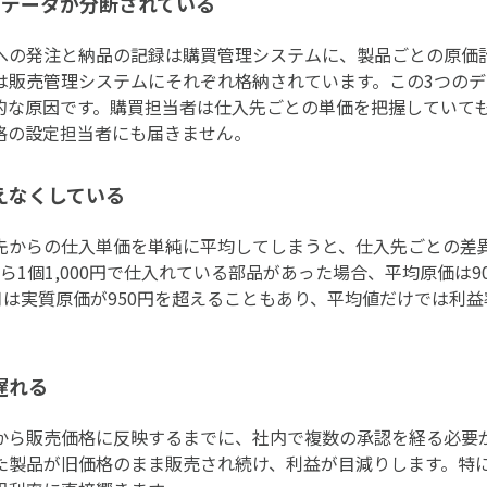
のデータが分断されている
への発注と納品の記録は購買管理システムに、製品ごとの原価
は販売管理システムにそれぞれ格納されています。この3つの
的な原因です。購買担当者は仕入先ごとの単価を把握していて
格の設定担当者にも届きません。
えなくしている
先からの仕入単価を単純に平均してしまうと、仕入先ごとの差
から1個1,000円で仕入れている部品があった場合、平均原価は
月は実質原価が950円を超えることもあり、平均値だけでは利
遅れる
から販売価格に反映するまでに、社内で複数の承認を経る必要
た製品が旧価格のまま販売され続け、利益が目減りします。特