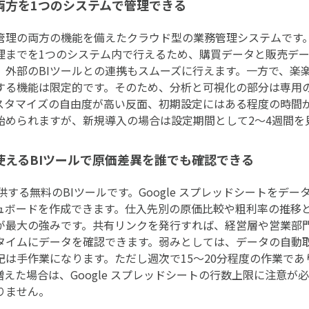
両方を1つのシステムで管理できる
管理の両方の機能を備えたクラウド型の業務管理システムです
理までを1つのシステム内で行えるため、購買データと販売デー
、外部のBIツールとの連携もスムーズに行えます。一方で、楽
する機能は限定的です。そのため、分析と可視化の部分は専用の
スタマイズの自由度が高い反面、初期設定にはある程度の時間
始められますが、新規導入の場合は設定期間として2〜4週間を
無料で使えるBIツールで原価差異を誰でも確認できる
ogleが提供する無料のBIツールです。Google スプレッドシート
ュボードを作成できます。仕入先別の原価比較や粗利率の推移
が最大の強みです。共有リンクを発行すれば、経営層や営業部
タイムにデータを確認できます。弱みとしては、データの自動取
記は手作業になります。ただし週次で15〜20分程度の作業で
えた場合は、Google スプレッドシートの行数上限に注意が
りません。