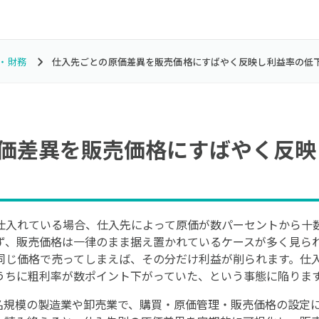
・財務
仕入先ごとの原価差異を販売価格にすばやく反映し利益率の低
価差異を販売価格にすばやく反映
仕入れている場合、仕入先によって原価が数パーセントから十
ず、販売価格は一律のまま据え置かれているケースが多く見ら
同じ価格で売ってしまえば、その分だけ利益が削られます。仕
うちに粗利率が数ポイント下がっていた、という事態に陥りま
0名規模の製造業や卸売業で、購買・原価管理・販売価格の設定