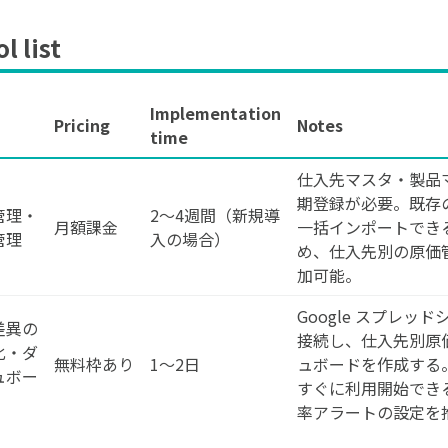
 list
Implementation
Pricing
Notes
time
仕入先マスタ・製品
期登録が必要。既存
管理・
2〜4週間（新規導
月額課金
一括インポートでき
管理
入の場合）
め、仕入先別の原価
加可能。
Google スプレ
差異の
接続し、仕入先別原
化・ダ
無料枠あり
1〜2日
ュボードを作成する。
ュボー
すぐに利用開始でき
率アラートの設定を