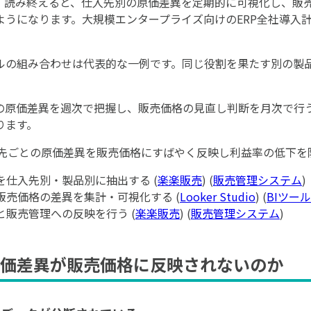
。読み終えると、仕入先別の原価差異を定期的に可視化し、販
ようになります。大規模エンタープライズ向けのERP全社導入
ルの組み合わせは代表的な一例です。同じ役割を果たす別の製
の原価差異を週次で把握し、販売価格の見直し判断を月次で行
ります。
先ごとの原価差異を販売価格にすばやく反映し利益率の低下を
ータを仕入先別・製品別に抽出する (
楽楽販売
) (
販売管理システム
)
価と販売価格の差異を集計・可視化する (
Looker Studio
) (
BIツール
判断と販売管理への反映を行う (
楽楽販売
) (
販売管理システム
)
価差異が販売価格に反映されないのか