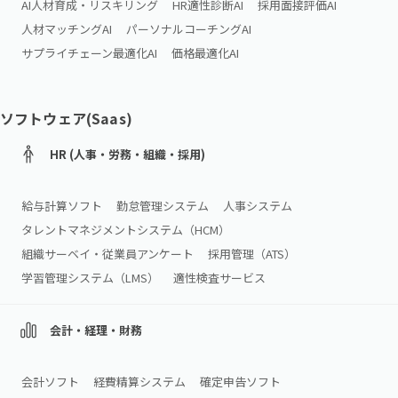
AI人材育成・リスキリング
HR適性診断AI
採用面接評価AI
人材マッチングAI
パーソナルコーチングAI
サプライチェーン最適化AI
価格最適化AI
ソフトウェア(Saas)
HR (人事・労務・組織・採用)
給与計算ソフト
勤怠管理システム
人事システム
タレントマネジメントシステム（HCM）
組織サーベイ・従業員アンケート
採用管理（ATS）
学習管理システム（LMS）
適性検査サービス
会計・経理・財務
会計ソフト
経費精算システム
確定申告ソフト