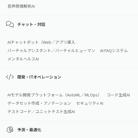
音声感情解析AI
チャット・対話
AIチャットボット（Web／アプリ導入
バーチャルアシスタント／バーチャルヒューマン
AI FAQシステム
メンタルヘルスAI
開発・ITオペレーション
AIモデル開発プラットフォーム（AutoML／MLOps）
コード生成AI
データセット作成・アノテーション
セキュリティAI
テストコード／ユニットテスト生成AI
予測・最適化