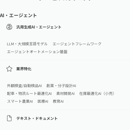
AI・エージェント
汎用生成AI・エージェント
LLM・大規模言語モデル
エージェントフレームワーク
エージェントオートメーション基盤
業界特化
外観検査/自動検品AI
創薬・分子設計AI
配車・物流ルート最適化AI
素材開発AI
在庫最適化AI（小売）
スマート農業AI
医療AI
教育AI
テキスト・ドキュメント