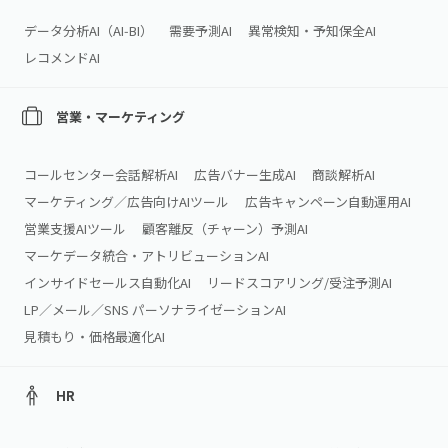
データ分析AI（AI‑BI）
需要予測AI
異常検知・予知保全AI
レコメンドAI
営業・マーケティング
コールセンター会話解析AI
広告バナー生成AI
商談解析AI
マーケティング／広告向けAIツール
広告キャンペーン自動運用AI
営業支援AIツール
顧客離反（チャーン）予測AI
マーケデータ統合・アトリビューションAI
インサイドセールス自動化AI
リードスコアリング/受注予測AI
LP／メール／SNS パーソナライゼーションAI
見積もり・価格最適化AI
HR