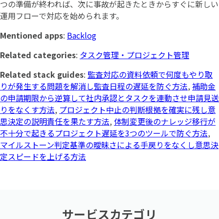
つの準備が終われば、次に事故が起きたときからすぐに新しい
運用フローで対応を始められます。
Mentioned apps
:
Backlog
Related categories
:
タスク管理・プロジェクト管理
Related stack guides
:
監査対応の資料依頼で何度もやり取
りが発生する問題を解消し監査日程の遅延を防ぐ方法
,
補助金
の申請期限から逆算して社内承認とタスクを連動させ申請見送
りをなくす方法
,
プロジェクト中止の判断根拠を確実に残し意
思決定の説明責任を果たす方法
,
体制変更後のナレッジ移行が
不十分で起きるプロジェクト遅延を3つのツールで防ぐ方法
,
マイルストーン判定基準の曖昧さによる手戻りをなくし意思決
定スピードを上げる方法
サービスカテゴリ