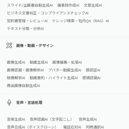
スライド/企画書自動生成AI
議事録作成AI
文章生成AI
ビジネス文書校正・コンプライアンスチェックAI
契約書管理・レビューAI
ナレッジ検索・社内QA（RAG）AI
テキスト分類・分析AI
画像・動画・デザイン
画像生成AI
動画生成AI
画像編集・拡張AI
画像認識・画像解析AI
アバター動画生成AI
顔認証AI
映像解析AI
動画要約・ハイライト生成AI
感情認識AI
商品画像自動生成AI
音声・言語処理
音楽生成AI
音声認識AI（文字起こし）
音声生成AI
音声合成AI（ボイスクローン）
電話応対AI
同時通訳AI