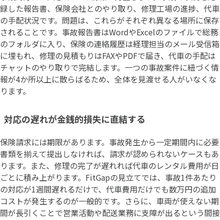
録した報告書、保険会社とのやり取り、修理工場の進捗、代車
の手配状況です。問題は、これらがそれぞれ異なる場所に保存
されることです。事故報告書はWordやExcelのファイルで総務
のフォルダに入り、保険の連絡履歴は経理担当のメール受信箱
に埋もれ、修理の見積もりはFAXやPDFで届き、代車の手配は
チャットのやり取りで完結します。一つの事故案件に紐づく情
報が4か所以上に散らばるため、全体を見渡せる人がいなくな
ります。
対応の遅れが金銭的損失に直結する
保険請求には期限があります。事故発生から一定期間内に必要
書類を揃えて提出しなければ、請求が認められないケースもあ
ります。また、修理の完了が遅れれば代車のレンタル費用が日
ごとに積み上がります。FitGapの見立てでは、事故1件あたり
の対応が1週間遅れるだけで、代車費用だけでも数万円の追加
コストが発生するのが一般的です。さらに、車両が使えない期
間が長引くことで営業活動や配送業務に支障が出るという間接