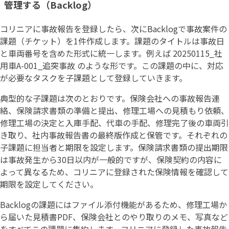
管理する（Backlog）
コリニアに事故報告を登録したら、次にBacklogで事故案件の
課題（チケット）を1件作成します。課題のタイトルは事故日
と車両番号を含めた形式に統一します。例えば 20250115_社
用車A-001_追突事故 のような形です。この課題の中に、対応
が必要なタスクを子課題として登録していきます。
典型的な子課題は次のとおりです。保険会社への事故報告連
絡、保険請求書類の準備と提出、修理工場への見積もり依頼、
修理工場の決定と入庫手配、代車の手配、修理完了後の車両引
き取り、社内事故報告書の最終版作成と保管です。それぞれの
子課題に担当者と期限を設定します。保険請求書類の提出期限
は事故発生から30日以内が一般的ですが、保険契約の内容に
よって異なるため、コリニアに登録された保険情報を確認して
期限を設定してください。
Backlogの課題にはファイル添付機能があるため、修理工場か
ら届いた見積書PDF、保険会社とのやり取りのメモ、写真など
をすべてこの課題に集約します。コリニアに登録した事故報告