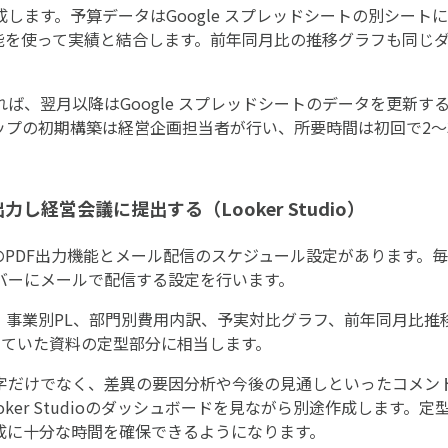
します。予算データはGoogle スプレッドシートの別シート
レンド機能を使って実績と結合します。前年同月比の推移グラフも同
ば、翌月以降はGoogle スプレッドシートのデータを更新す
ップの初期構築は経営企画担当者が行い、所要時間は初回で2〜
し経営会議に提出する（Looker Studio）
レポートのPDF出力機能とメール配信のスケジュール設定があります。
バーにメールで配信する設定を行います。
、事業別PL、部門別費用内訳、予実対比グラフ、前年同月比推
作成していた資料の定型部分に相当します。
字だけでなく、差異の要因分析や今後の見通しといったコメン
ker Studioのダッシュボードを見ながら別途作成します。
成に十分な時間を確保できるようになります。