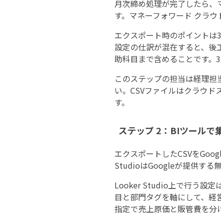
月次締め処理が完了したら、
す。マネーフォワード クラウ
エクスポート時のポイントは
設定の仕訳が混在すると、後
助科目まで含めることです。
このステップの担当は経理担
い。CSVファイルはクラウ
す。
ステップ 2：BIツールで集
エクスポートしたCSVをGoog
StudioはGoogleが提供
Looker Studio上で
目と部門タグを軸にして、経
指定で売上原価と販管費を分