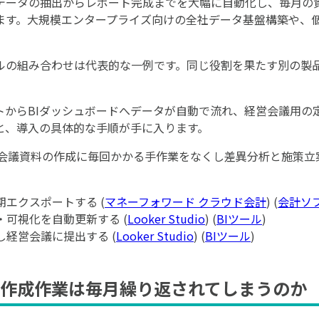
データの抽出からレポート完成までを大幅に自動化し、毎月の
ます。大規模エンタープライズ向けの全社データ基盤構築や、
ルの組み合わせは代表的な一例です。同じ役割を果たす別の製
トからBIダッシュボードへデータが自動で流れ、経営会議用の
と、導入の具体的な手順が手に入ります。
会議資料の作成に毎回かかる手作業をなくし差異分析と施策立
定期エクスポートする (
マネーフォワード クラウド会計
) (
会計ソ
集計・可視化を自動更新する (
Looker Studio
) (
BIツール
)
力し経営会議に提出する (
Looker Studio
) (
BIツール
)
作成作業は毎月繰り返されてしまうのか