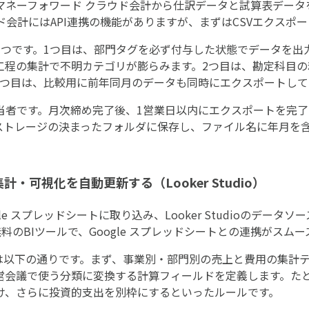
マネーフォワード クラウド会計から仕訳データと試算表データを
ド会計にはAPI連携の機能がありますが、まずはCSVエクスポ
3つです。1つ目は、部門タグを必ず付与した状態でデータを出
工程の集計で不明カテゴリが膨らみます。2つ目は、勘定科目
3つ目は、比較用に前年同月のデータも同時にエクスポートして
当者です。月次締め完了後、1営業日以内にエクスポートを完
ドストレージの決まったフォルダに保存し、ファイル名に年月を
計・可視化を自動更新する（Looker Studio）
le スプレッドシートに取り込み、Looker Studioのデータソ
する無料のBIツールで、Google スプレッドシートとの連携がスム
行う設定は以下の通りです。まず、事業別・部門別の売上と費用の集
営会議で使う分類に変換する計算フィールドを定義します。た
け、さらに投資的支出を別枠にするといったルールです。