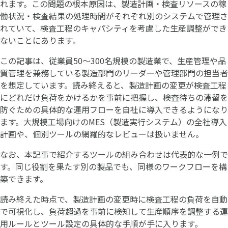
れます。この問題の根本原因は、製造計画・検査リソースの稼
働状況・検査結果の処理時間がそれぞれ別のシステムで管理さ
れていて、検査工程のキャパシティを考慮した生産調整ができ
ないことにあります。
この記事は、従業員50〜300名規模の製造業で、生産管理や品
質管理を兼務している製造部門のリーダーや管理部門の担当者
を想定しています。読み終えると、製造計画の変更が検査工程
にどれだけ負荷をかけるかを事前に把握し、検査待ちの滞留を
防ぐための具体的な運用フローを自社に導入できるようになり
ます。大規模工場向けのMES（製造実行システム）の全社導入
計画や、個別ツールの網羅的なレビューは扱いません。
なお、本記事で紹介するツールの組み合わせは代表的な一例で
す。同じ役割を果たす別の製品でも、同様のワークフローを構
築できます。
読み終えた時点で、製造計画の変更時に検査工程の負荷を自動
で可視化し、負荷超過を事前に検知して生産順序を調整する運
用ルールとツール設定の具体的な手順が手に入ります。