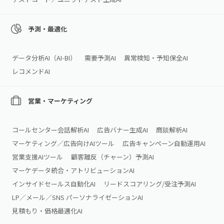
予測・最適化
データ分析AI（AI‑BI）
需要予測AI
異常検知・予知保全AI
レコメンドAI
営業・マーケティング
コールセンター会話解析AI
広告バナー生成AI
商談解析AI
マーケティング／広告向けAIツール
広告キャンペーン自動運用AI
営業支援AIツール
顧客離反（チャーン）予測AI
マーケデータ統合・アトリビューションAI
インサイドセールス自動化AI
リードスコアリング/受注予測AI
LP／メール／SNS パーソナライゼーションAI
見積もり・価格最適化AI