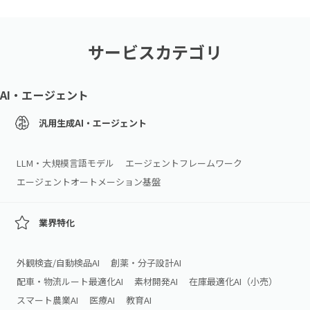
サービスカテゴリ
AI・エージェント
汎用生成AI・エージェント
LLM・大規模言語モデル
エージェントフレームワーク
エージェントオートメーション基盤
業界特化
外観検査/自動検品AI
創薬・分子設計AI
配車・物流ルート最適化AI
素材開発AI
在庫最適化AI（小売）
スマート農業AI
医療AI
教育AI