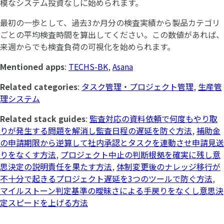
模なシステム投資なしに始められます。
最初の一歩として、過去3か月分の検査実績から製品カテゴリ
ごとの平均検査時間を算出してください。この数値があれば、
来週からでも検査負荷の可視化を始められます。
Mentioned apps
:
TECHS-BK
,
Asana
Related categories
:
タスク管理・プロジェクト管理
,
生産管
理システム
Related stack guides
:
監査対応の資料依頼で何度もやり取
りが発生する問題を解消し監査日程の遅延を防ぐ方法
,
補助金
の申請期限から逆算して社内承認とタスクを連動させ申請見送
りをなくす方法
,
プロジェクト中止の判断根拠を確実に残し意
思決定の説明責任を果たす方法
,
体制変更後のナレッジ移行が
不十分で起きるプロジェクト遅延を3つのツールで防ぐ方法
,
マイルストーン判定基準の曖昧さによる手戻りをなくし意思決
定スピードを上げる方法