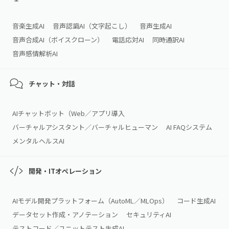
音楽生成AI
音声認識AI（文字起こし）
音声生成AI
音声合成AI（ボイスクローン）
電話応対AI
同時通訳AI
音声感情解析AI
チャット・対話
AIチャットボット（Web／アプリ導入
バーチャルアシスタント／バーチャルヒューマン
AI FAQシステム
メンタルヘルスAI
開発・ITオペレーション
AIモデル開発プラットフォーム（AutoML／MLOps）
コード生成AI
データセット作成・アノテーション
セキュリティAI
テストコード／ユニットテスト生成AI