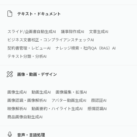
テキスト・ドキュメント
スライド/企画書自動生成AI
議事録作成AI
文章生成AI
ビジネス文書校正・コンプライアンスチェックAI
契約書管理・レビューAI
ナレッジ検索・社内QA（RAG）AI
テキスト分類・分析AI
画像・動画・デザイン
画像生成AI
動画生成AI
画像編集・拡張AI
画像認識・画像解析AI
アバター動画生成AI
顔認証AI
映像解析AI
動画要約・ハイライト生成AI
感情認識AI
商品画像自動生成AI
音声・言語処理