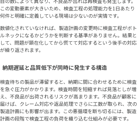
目の数によって異なり、不良品が出れば再検査も発生します。
この変動要素が大きいため、検査工程の処理能力を1日あたり
何件と明確に定義している現場は少ないのが実情です。
数値化されていなければ、製造計画の変更時に検査工程がボト
ルネックになるかどうかを判断する基準がありません。結果と
して、問題が顕在化してから慌てて対応するという後手の対応
が繰り返されます。
納期遅延と品質低下が同時に発生する構造
検査待ちの製品が滞留すると、納期に間に合わせるために検査
を急ぐ圧力がかかります。検査時間を短縮すれば見落としが増
え、不良品が出荷されるリスクが高まります。不良品が顧客に
届けば、クレーム対応や返品処理でさらに工数が取られ、次の
製造計画にも影響が出ます。この悪循環を断ち切るには、製造
計画の段階で検査工程の負荷を織り込む仕組みが必要です。