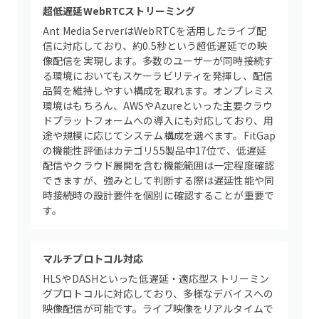
超低遅延WebRTCストリーミング
Ant Media ServerはWebRTCを活用したライブ配
信に対応しており、約0.5秒という超低遅延での映
像配信を実現します。多数のユーザーが同時接続す
る環境においてもスケーラビリティを発揮し、配信
品質を維持しやすい構成を取れます。オンプレミス
環境はもちろん、AWSやAzureといった主要クラウ
ドプラットフォームへの導入にも対応しており、用
途や規模に応じてシステム構成を選べます。FitGap
の機能性評価はカテゴリ55製品中17位で、低遅延
配信やクラウド展開を含む機能範囲は一定程度確認
できますが、強みとして判断する際は遅延性能や同
時接続時の設計要件を個別に確認することが重要で
す。
マルチプロトコル対応
HLSやDASHといった低遅延・適応型ストリーミン
グプロトコルに対応しており、多様なデバイスへの
映像配信が可能です。ライブ映像をリアルタイムで