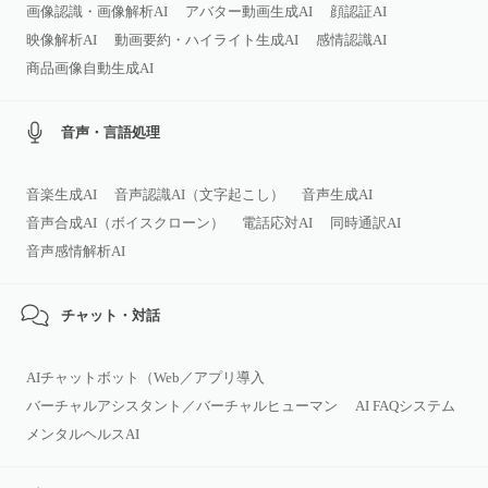
画像認識・画像解析AI
アバター動画生成AI
顔認証AI
映像解析AI
動画要約・ハイライト生成AI
感情認識AI
商品画像自動生成AI
音声・言語処理
音楽生成AI
音声認識AI（文字起こし）
音声生成AI
音声合成AI（ボイスクローン）
電話応対AI
同時通訳AI
音声感情解析AI
チャット・対話
AIチャットボット（Web／アプリ導入
バーチャルアシスタント／バーチャルヒューマン
AI FAQシステム
メンタルヘルスAI