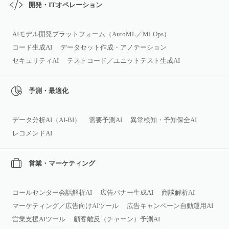
開発・ITオペレーション
AIモデル開発プラットフォーム（AutoML／MLOps）
コード生成AI
データセット作成・アノテーション
セキュリティAI
テストコード／ユニットテスト生成AI
予測・最適化
データ分析AI（AI‑BI）
需要予測AI
異常検知・予知保全AI
レコメンドAI
営業・マーケティング
コールセンター会話解析AI
広告バナー生成AI
商談解析AI
マーケティング／広告向けAIツール
広告キャンペーン自動運用AI
営業支援AIツール
顧客離反（チャーン）予測AI