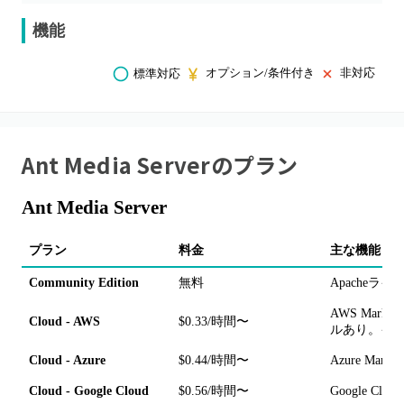
機能
オプション/条件付き
非対応
標準対応
Ant Media Server
のプラン
Ant Media Server
プラン
料金
主な機能・
Community Edition
無料
Apache
AWS Marke
Cloud - AWS
$0.33/時間〜
ルあり。イ
Cloud - Azure
$0.44/時間〜
Azure Ma
Cloud - Google Cloud
$0.56/時間〜
Google C