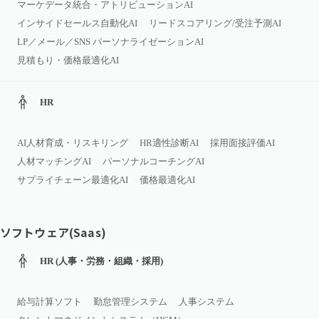
マーケデータ統合・アトリビューションAI
インサイドセールス自動化AI
リードスコアリング/受注予測AI
LP／メール／SNS パーソナライゼーションAI
見積もり・価格最適化AI
HR
AI人材育成・リスキリング
HR適性診断AI
採用面接評価AI
人材マッチングAI
パーソナルコーチングAI
サプライチェーン最適化AI
価格最適化AI
ソフトウェア(Saas)
HR (人事・労務・組織・採用)
給与計算ソフト
勤怠管理システム
人事システム