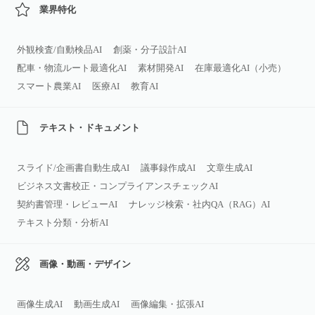
業界特化
外観検査/自動検品AI
創薬・分子設計AI
配車・物流ルート最適化AI
素材開発AI
在庫最適化AI（小売）
スマート農業AI
医療AI
教育AI
テキスト・ドキュメント
スライド/企画書自動生成AI
議事録作成AI
文章生成AI
ビジネス文書校正・コンプライアンスチェックAI
契約書管理・レビューAI
ナレッジ検索・社内QA（RAG）AI
テキスト分類・分析AI
画像・動画・デザイン
画像生成AI
動画生成AI
画像編集・拡張AI