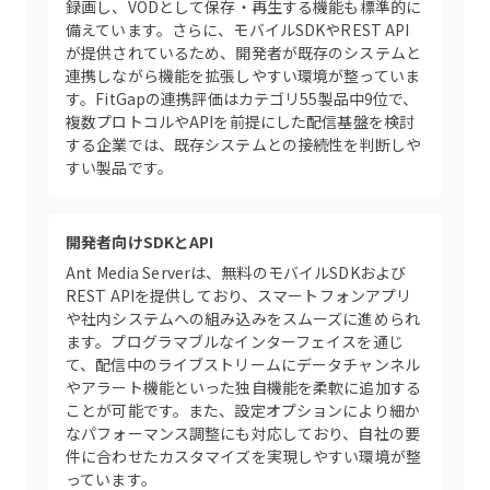
録画し、VODとして保存・再生する機能も標準的に
備えています。さらに、モバイルSDKやREST API
が提供されているため、開発者が既存のシステムと
連携しながら機能を拡張しやすい環境が整っていま
す。FitGapの連携評価はカテゴリ55製品中9位で、
複数プロトコルやAPIを前提にした配信基盤を検討
する企業では、既存システムとの接続性を判断しや
すい製品です。
開発者向けSDKとAPI
Ant Media Serverは、無料のモバイルSDKおよび
REST APIを提供しており、スマートフォンアプリ
や社内システムへの組み込みをスムーズに進められ
ます。プログラマブルなインターフェイスを通じ
て、配信中のライブストリームにデータチャンネル
やアラート機能といった独自機能を柔軟に追加する
ことが可能です。また、設定オプションにより細か
なパフォーマンス調整にも対応しており、自社の要
件に合わせたカスタマイズを実現しやすい環境が整
っています。