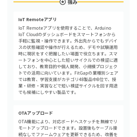
強み
IoT Remoteアプリ
IoT Remoteアプリを使用することで、Arduino
IoT Cloudのダッシュボードをスマートフォンから
手軽に監視・操作できます。外出先からでもデバイ
スの状態確認や操作が行えるため、デモや試験運用
時に現状をすぐ把握したい場面で役立ちます。スマ
ートフォンを中心とした短いサイクルでの検証に適
しており、教育目的や個人開発、小規模プロジェク
トでの活用に向いています。FitGapの業種別シェア
では教育、学習支援がカテゴリ48製品中8位で、授
業・研修・実習などで短い検証サイクルを回す用途
でも候補にしやすい製品です。
OTAアップロード
OTA機能により、対応ボードへスケッチを無線でリ
モートアップロードできます。設置後もケーブル接
続なしでファームウェアを更新できるため、改善を