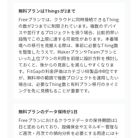
無料プランはThingsが2まで
Freeプランでは、クラウドに同時接続できるThing
の数が2つまでに制限されています。複数のデバイ
スや並行するプロジェクトを扱う場合、比較的早い
段階でこの上限に達する可能性があります。本番環
境への移行を見据える際は、事前に必要なThing数
を整理したうえで、MakerプランやTeamプランと
いった上位プランの利用を前提に設計方針を検討し
ておくと、後からの見直しを減らしやすくなりま
す。FitGapの料金評価はカテゴリ48製品中8位です
が、無料枠の範囲で複数プロジェクトを運用したい
場合は、必要なThing数と有料プラン移行のタイミ
ングを先に見積もることが重要です。
無料プランのデータ保持が1日
Freeプランにおけるクラウドデータの保持期間は1
日と定められており、設備保全やエネルギー管理な
ど週次・月次での傾向分析を必要とする用途には十