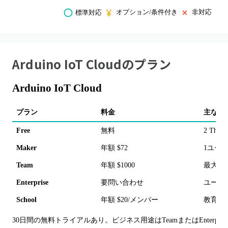
オプション/条件付き
非対応
標準対応
Arduino IoT Cloud
のプラン
Arduino IoT Cloud
プラン
料金
主な機
Free
無料
2 Th
Maker
年額 $72
1ユーザ
Team
年額 $1000
最大50
Enterprise
要問い合わせ
ユーザー
School
年額 $20/メンバー
教育機
30日間の無料トライアルあり。ビジネス用途はTeamまたはEnterpri