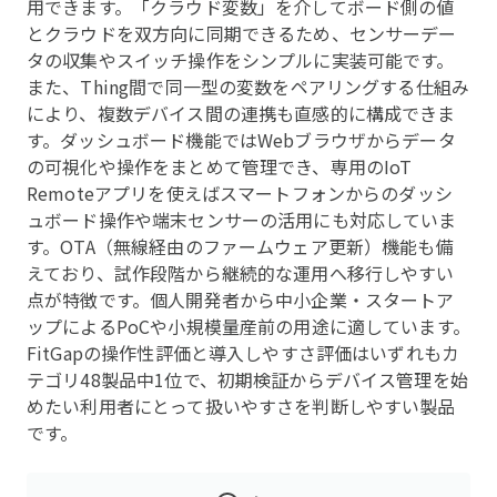
用できます。「クラウド変数」を介してボード側の値
とクラウドを双方向に同期できるため、センサーデー
タの収集やスイッチ操作をシンプルに実装可能です。
また、Thing間で同一型の変数をペアリングする仕組み
により、複数デバイス間の連携も直感的に構成できま
す。ダッシュボード機能ではWebブラウザからデータ
の可視化や操作をまとめて管理でき、専用のIoT
Remoteアプリを使えばスマートフォンからのダッシ
ュボード操作や端末センサーの活用にも対応していま
す。OTA（無線経由のファームウェア更新）機能も備
えており、試作段階から継続的な運用へ移行しやすい
点が特徴です。個人開発者から中小企業・スタートア
ップによるPoCや小規模量産前の用途に適しています。
FitGapの操作性評価と導入しやすさ評価はいずれもカ
テゴリ48製品中1位で、初期検証からデバイス管理を始
めたい利用者にとって扱いやすさを判断しやすい製品
です。