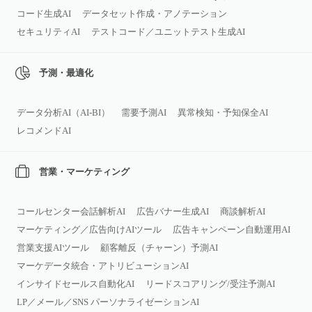
コード生成AI
データセット作成・アノテーション
セキュリティAI
テストコード／ユニットテスト生成AI
予測・最適化
データ分析AI（AI‑BI）
需要予測AI
異常検知・予知保全AI
レコメンドAI
営業・マーケティング
コールセンター会話解析AI
広告バナー生成AI
商談解析AI
マーケティング／広告向けAIツール
広告キャンペーン自動運用AI
営業支援AIツール
顧客離反（チャーン）予測AI
マーケデータ統合・アトリビューションAI
インサイドセールス自動化AI
リードスコアリング/受注予測AI
LP／メール／SNS パーソナライゼーションAI