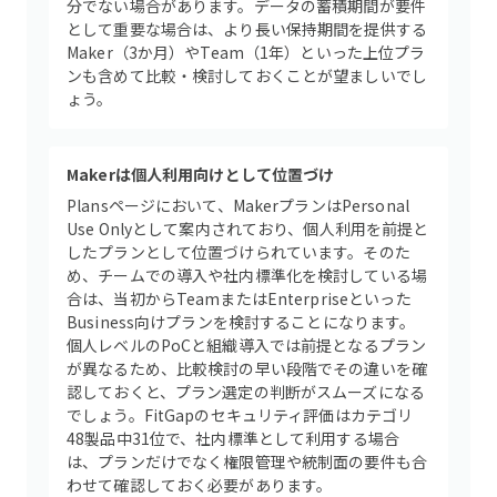
分でない場合があります。データの蓄積期間が要件
として重要な場合は、より長い保持期間を提供する
Maker（3か月）やTeam（1年）といった上位プラ
ンも含めて比較・検討しておくことが望ましいでし
ょう。
Makerは個人利用向けとして位置づけ
Plansページにおいて、MakerプランはPersonal
Use Onlyとして案内されており、個人利用を前提と
したプランとして位置づけられています。そのた
め、チームでの導入や社内標準化を検討している場
合は、当初からTeamまたはEnterpriseといった
Business向けプランを検討することになります。
個人レベルのPoCと組織導入では前提となるプラン
が異なるため、比較検討の早い段階でその違いを確
認しておくと、プラン選定の判断がスムーズになる
でしょう。FitGapのセキュリティ評価はカテゴリ
48製品中31位で、社内標準として利用する場合
は、プランだけでなく権限管理や統制面の要件も合
わせて確認しておく必要があります。