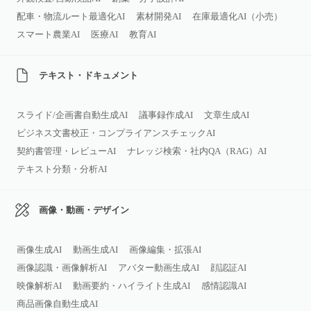
配車・物流ルート最適化AI
素材開発AI
在庫最適化AI（小売）
スマート農業AI
医療AI
教育AI
テキスト・ドキュメント
スライド/企画書自動生成AI
議事録作成AI
文章生成AI
ビジネス文書校正・コンプライアンスチェックAI
契約書管理・レビューAI
ナレッジ検索・社内QA（RAG）AI
テキスト分類・分析AI
画像・動画・デザイン
画像生成AI
動画生成AI
画像編集・拡張AI
画像認識・画像解析AI
アバター動画生成AI
顔認証AI
映像解析AI
動画要約・ハイライト生成AI
感情認識AI
商品画像自動生成AI