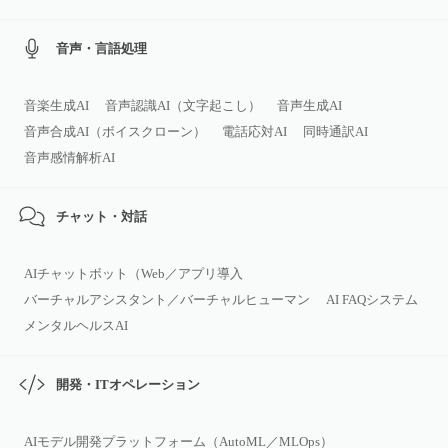
音声・言語処理
音楽生成AI
音声認識AI（文字起こし）
音声生成AI
音声合成AI（ボイスクローン）
電話応対AI
同時通訳AI
音声感情解析AI
チャット・対話
AIチャットボット（Web／アプリ導入
バーチャルアシスタント／バーチャルヒューマン
AI FAQシステム
メンタルヘルスAI
開発・ITオペレーション
AIモデル開発プラットフォーム（AutoML／MLOps）