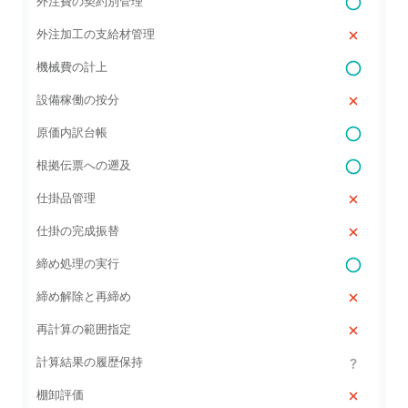
外注費の契約別管理
外注加工の支給材管理
機械費の計上
設備稼働の按分
原価内訳台帳
根拠伝票への遡及
仕掛品管理
仕掛の完成振替
締め処理の実行
締め解除と再締め
再計算の範囲指定
計算結果の履歴保持
棚卸評価