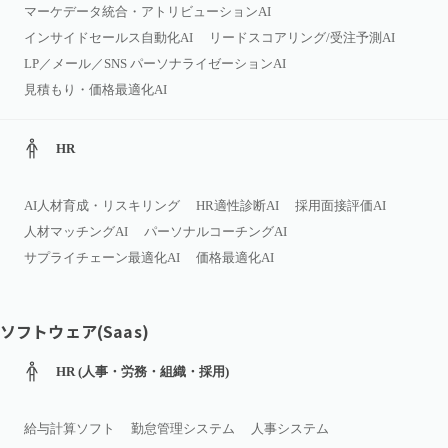
マーケデータ統合・アトリビューションAI
インサイドセールス自動化AI
リードスコアリング/受注予測AI
LP／メール／SNS パーソナライゼーションAI
見積もり・価格最適化AI
HR
AI人材育成・リスキリング
HR適性診断AI
採用面接評価AI
人材マッチングAI
パーソナルコーチングAI
サプライチェーン最適化AI
価格最適化AI
ソフトウェア(Saas)
HR (人事・労務・組織・採用)
給与計算ソフト
勤怠管理システム
人事システム