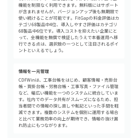
機能を制限なく利用できます。無料版にはサポート
が含まれませんが、バージョンアップ後も無期限で
使い続けることが可能です。FitGapの料金評価はカ
テゴリ68製品中4位、導入しやすさ評価はカテゴリ
68製品中6位です。導入コストを抑えたい企業にと
って、全機能を無償で検証したうえで本番運用へ移
行できる点は、選択肢の一つとして注目されるポイ
ントといえるでしょう。
情報を一元管理
CDFWinは、工事台帳をはじめ、顧客情報・売掛台
帳・買掛台帳・労務台帳・工事写真・ファイル管理
など、幅広い機能を一つのシステムに統合していま
す。社内でのデータ共有がスムーズになるため、担
当者間での情報の探し直しや転記といった手間を軽
減できます。複数のシステムを個別に運用する場合
と比べて業務効率の向上が期待でき、情報の抜け漏
れ防止にもつながります。