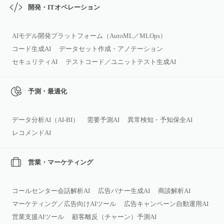
開発・ITオペレーション
AIモデル開発プラットフォーム（AutoML／MLOps）
コード生成AI
データセット作成・アノテーション
セキュリティAI
テストコード／ユニットテスト生成AI
予測・最適化
データ分析AI（AI‑BI）
需要予測AI
異常検知・予知保全AI
レコメンドAI
営業・マーケティング
コールセンター会話解析AI
広告バナー生成AI
商談解析AI
マーケティング／広告向けAIツール
広告キャンペーン自動運用AI
営業支援AIツール
顧客離反（チャーン）予測AI