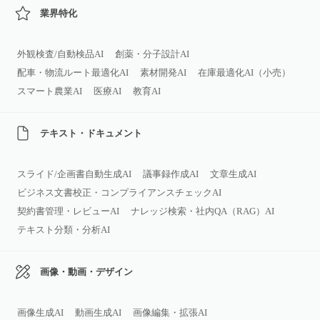
業界特化
外観検査/自動検品AI
創薬・分子設計AI
配車・物流ルート最適化AI
素材開発AI
在庫最適化AI（小売）
スマート農業AI
医療AI
教育AI
テキスト・ドキュメント
スライド/企画書自動生成AI
議事録作成AI
文章生成AI
ビジネス文書校正・コンプライアンスチェックAI
契約書管理・レビューAI
ナレッジ検索・社内QA（RAG）AI
テキスト分類・分析AI
画像・動画・デザイン
画像生成AI
動画生成AI
画像編集・拡張AI