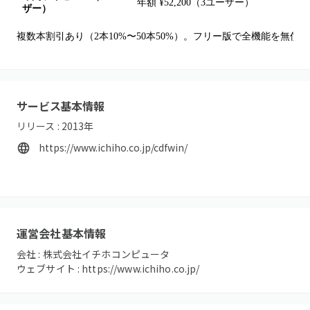
年額 ¥52,200（3ユーザー）
複
ザー）
複数本割引あり（2本10%〜50本50%）。フリー版で全機能を無償
サービス基本情報
リリース :
2013
年
https://www.ichiho.co.jp/cdfwin/
運営会社基本情報
会社 :
株式会社イチホコンピュータ
ウェブサイト :
https://www.ichiho.co.jp/