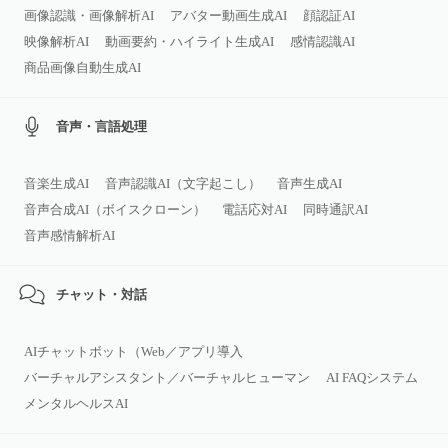
画像認識・画像解析AI
アバター動画生成AI
顔認証AI
映像解析AI
動画要約・ハイライト生成AI
感情認識AI
商品画像自動生成AI
音声・言語処理
音楽生成AI
音声認識AI（文字起こし）
音声生成AI
音声合成AI（ボイスクローン）
電話応対AI
同時通訳AI
音声感情解析AI
チャット・対話
AIチャットボット（Web／アプリ導入
バーチャルアシスタント／バーチャルヒューマン
AI FAQシステム
メンタルヘルスAI