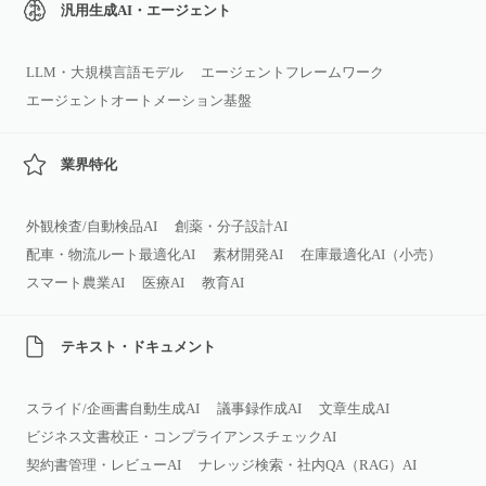
汎用生成AI・エージェント
LLM・大規模言語モデル
エージェントフレームワーク
エージェントオートメーション基盤
業界特化
外観検査/自動検品AI
創薬・分子設計AI
配車・物流ルート最適化AI
素材開発AI
在庫最適化AI（小売）
スマート農業AI
医療AI
教育AI
テキスト・ドキュメント
スライド/企画書自動生成AI
議事録作成AI
文章生成AI
ビジネス文書校正・コンプライアンスチェックAI
契約書管理・レビューAI
ナレッジ検索・社内QA（RAG）AI