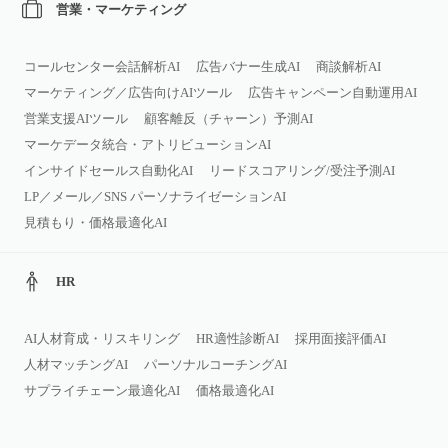
営業・マーケティング
コールセンター会話解析AI
広告バナー生成AI
商談解析AI
マーケティング／広告向けAIツール
広告キャンペーン自動運用AI
営業支援AIツール
顧客離反（チャーン）予測AI
マーケデータ統合・アトリビューションAI
インサイドセールス自動化AI
リードスコアリング/受注予測AI
LP／メール／SNS パーソナライゼーションAI
見積もり・価格最適化AI
HR
AI人材育成・リスキリング
HR適性診断AI
採用面接評価AI
人材マッチングAI
パーソナルコーチングAI
サプライチェーン最適化AI
価格最適化AI