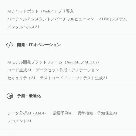
AIチャットボット（Web／アプリ導入
バーチャルアシスタント／バーチャルヒューマン
AI FAQシステム
メンタルヘルスAI
開発・ITオペレーション
AIモデル開発プラットフォーム（AutoML／MLOps）
コード生成AI
データセット作成・アノテーション
セキュリティAI
テストコード／ユニットテスト生成AI
予測・最適化
データ分析AI（AI‑BI）
需要予測AI
異常検知・予知保全AI
レコメンドAI