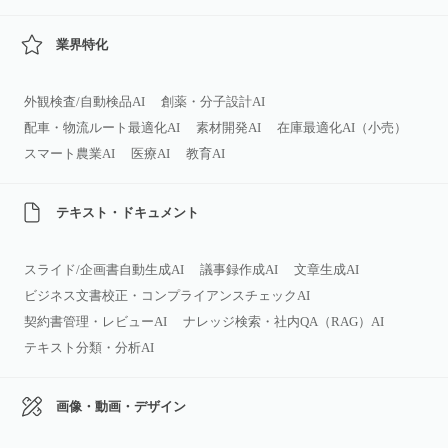
業界特化
外観検査/自動検品AI
創薬・分子設計AI
配車・物流ルート最適化AI
素材開発AI
在庫最適化AI（小売）
スマート農業AI
医療AI
教育AI
テキスト・ドキュメント
スライド/企画書自動生成AI
議事録作成AI
文章生成AI
ビジネス文書校正・コンプライアンスチェックAI
契約書管理・レビューAI
ナレッジ検索・社内QA（RAG）AI
テキスト分類・分析AI
画像・動画・デザイン