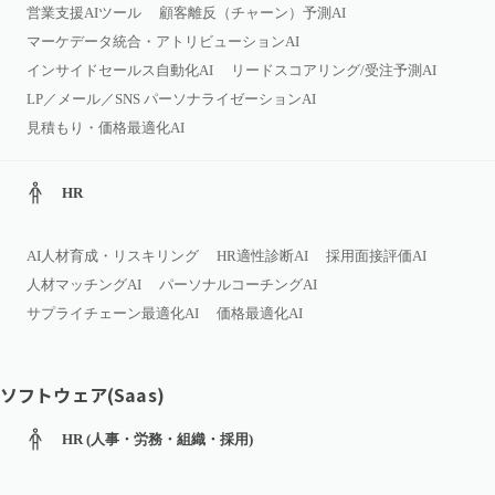
営業支援AIツール
顧客離反（チャーン）予測AI
マーケデータ統合・アトリビューションAI
インサイドセールス自動化AI
リードスコアリング/受注予測AI
LP／メール／SNS パーソナライゼーションAI
見積もり・価格最適化AI
HR
AI人材育成・リスキリング
HR適性診断AI
採用面接評価AI
人材マッチングAI
パーソナルコーチングAI
サプライチェーン最適化AI
価格最適化AI
ソフトウェア(Saas)
HR (人事・労務・組織・採用)