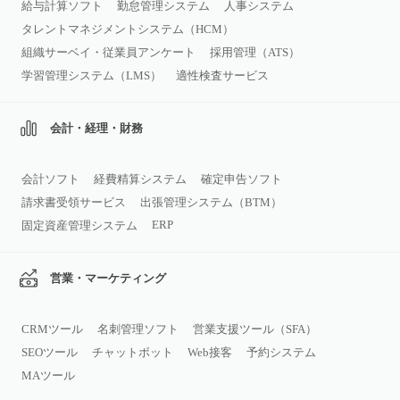
給与計算ソフト
勤怠管理システム
人事システム
タレントマネジメントシステム（HCM）
組織サーベイ・従業員アンケート
採用管理（ATS）
学習管理システム（LMS）
適性検査サービス
会計・経理・財務
会計ソフト
経費精算システム
確定申告ソフト
請求書受領サービス
出張管理システム（BTM）
ERP
固定資産管理システム
営業・マーケティング
CRMツール
名刺管理ソフト
営業支援ツール（SFA）
SEOツール
チャットボット
Web接客
予約システム
MAツール