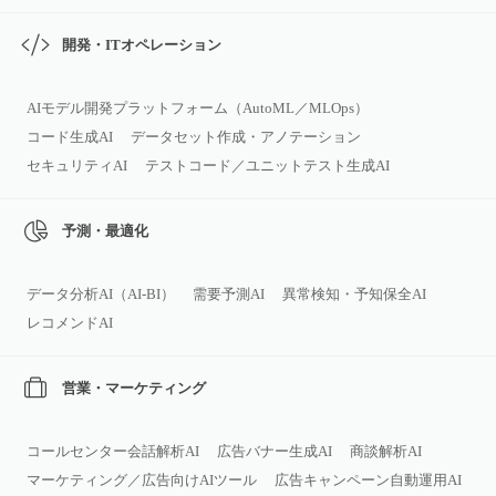
開発・ITオペレーション
AIモデル開発プラットフォーム（AutoML／MLOps）
コード生成AI
データセット作成・アノテーション
セキュリティAI
テストコード／ユニットテスト生成AI
予測・最適化
データ分析AI（AI‑BI）
需要予測AI
異常検知・予知保全AI
レコメンドAI
営業・マーケティング
コールセンター会話解析AI
広告バナー生成AI
商談解析AI
マーケティング／広告向けAIツール
広告キャンペーン自動運用AI