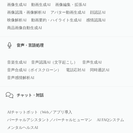
画像生成AI
動画生成AI
画像編集・拡張AI
画像認識・画像解析AI
アバター動画生成AI
顔認証AI
映像解析AI
動画要約・ハイライト生成AI
感情認識AI
商品画像自動生成AI
音声・言語処理
音楽生成AI
音声認識AI（文字起こし）
音声生成AI
音声合成AI（ボイスクローン）
電話応対AI
同時通訳AI
音声感情解析AI
チャット・対話
AIチャットボット（Web／アプリ導入
バーチャルアシスタント／バーチャルヒューマン
AI FAQシステム
メンタルヘルスAI