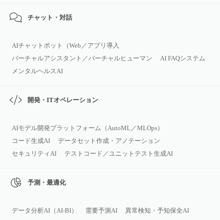
チャット・対話
AIチャットボット（Web／アプリ導入
バーチャルアシスタント／バーチャルヒューマン
AI FAQシステム
メンタルヘルスAI
開発・ITオペレーション
AIモデル開発プラットフォーム（AutoML／MLOps）
コード生成AI
データセット作成・アノテーション
セキュリティAI
テストコード／ユニットテスト生成AI
予測・最適化
データ分析AI（AI‑BI）
需要予測AI
異常検知・予知保全AI