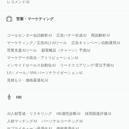
レコメンドAI
営業・マーケティング
コールセンター会話解析AI
広告バナー生成AI
商談解析AI
マーケティング／広告向けAIツール
広告キャンペーン自動運用AI
営業支援AIツール
顧客離反（チャーン）予測AI
マーケデータ統合・アトリビューションAI
インサイドセールス自動化AI
リードスコアリング/受注予測AI
LP／メール／SNS パーソナライゼーションAI
見積もり・価格最適化AI
HR
AI人材育成・リスキリング
HR適性診断AI
採用面接評価AI
人材マッチングAI
パーソナルコーチングAI
サプライチェーン最適化AI
価格最適化AI