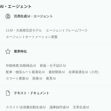
AI・エージェント
汎用生成AI・エージェント
LLM・大規模言語モデル
エージェントフレームワーク
エージェントオートメーション基盤
業界特化
外観検査/自動検品AI
創薬・分子設計AI
配車・物流ルート最適化AI
素材開発AI
在庫最適化AI（小売）
スマート農業AI
医療AI
教育AI
テキスト・ドキュメント
スライド/企画書自動生成AI
議事録作成AI
文章生成AI