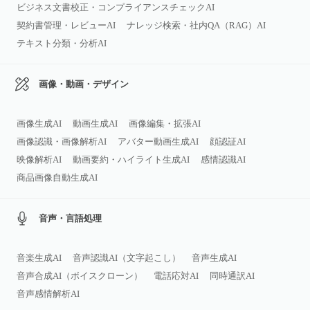
ビジネス文書校正・コンプライアンスチェックAI
契約書管理・レビューAI
ナレッジ検索・社内QA（RAG）AI
テキスト分類・分析AI
画像・動画・デザイン
画像生成AI
動画生成AI
画像編集・拡張AI
画像認識・画像解析AI
アバター動画生成AI
顔認証AI
映像解析AI
動画要約・ハイライト生成AI
感情認識AI
商品画像自動生成AI
音声・言語処理
音楽生成AI
音声認識AI（文字起こし）
音声生成AI
音声合成AI（ボイスクローン）
電話応対AI
同時通訳AI
音声感情解析AI