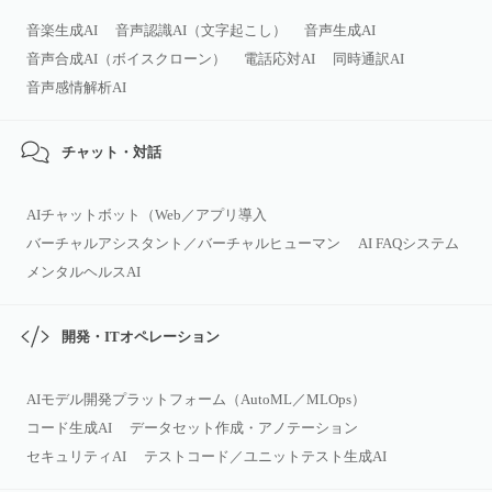
音楽生成AI
音声認識AI（文字起こし）
音声生成AI
音声合成AI（ボイスクローン）
電話応対AI
同時通訳AI
音声感情解析AI
チャット・対話
AIチャットボット（Web／アプリ導入
バーチャルアシスタント／バーチャルヒューマン
AI FAQシステム
メンタルヘルスAI
開発・ITオペレーション
AIモデル開発プラットフォーム（AutoML／MLOps）
コード生成AI
データセット作成・アノテーション
セキュリティAI
テストコード／ユニットテスト生成AI