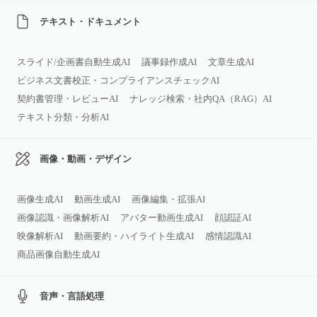
テキスト・ドキュメント
スライド/企画書自動生成AI
議事録作成AI
文章生成AI
ビジネス文書校正・コンプライアンスチェックAI
契約書管理・レビューAI
ナレッジ検索・社内QA（RAG）AI
テキスト分類・分析AI
画像・動画・デザイン
画像生成AI
動画生成AI
画像編集・拡張AI
画像認識・画像解析AI
アバター動画生成AI
顔認証AI
映像解析AI
動画要約・ハイライト生成AI
感情認識AI
商品画像自動生成AI
音声・言語処理