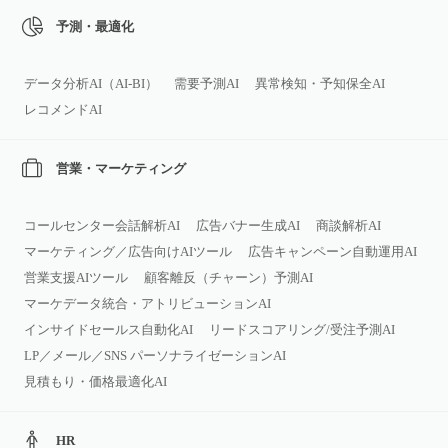
予測・最適化
データ分析AI（AI‑BI）
需要予測AI
異常検知・予知保全AI
レコメンドAI
営業・マーケティング
コールセンター会話解析AI
広告バナー生成AI
商談解析AI
マーケティング／広告向けAIツール
広告キャンペーン自動運用AI
営業支援AIツール
顧客離反（チャーン）予測AI
マーケデータ統合・アトリビューションAI
インサイドセールス自動化AI
リードスコアリング/受注予測AI
LP／メール／SNS パーソナライゼーションAI
見積もり・価格最適化AI
HR