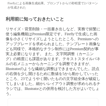
Fireflyによる画像生成結果。プロンプトから15秒程度で2パターン
が生成された
利用前に知っておきたいこと
リサイズ・背景削除・一括書き出しなど、実務で頻繁に
使う編集機能はPremium限定です。Fireflyで生成した画
像を小さくリサイズしようとしたところ、Premiumへの
アップグレードを求められました。テンプレート画像な
ども同様で、本格的なチラシ制作にはPremium契約が事
実上必要になります。 また、文字間調整（カーニン
グ）の精度にも課題があります。テキストスタイルパネ
ルの右メニューからカーニングを調整できますが、
Illustratorのような繊細な調整はできませんでした。読点
の右側を少し開けるために数値を5から動かしていった
ところ、23でようやく開いたものの文字組全体が破綻し
てしまいました。細かいレイアウト調整が求められるチ
ラシでは、Illustratorとの併用を検討した方がよいでしょ
う。