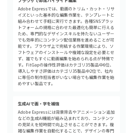
ブラウザで即席ハイライト編集
Adobe Expressでは、動画のトリム・カット・リサ
イズといった基本的な編集作業を、テンプレートと
組み合わせて手軽に実行できます。各種SNSプラッ
トフォームの規格に合わせた最適化も簡単に行える
ため、専門的なデザインスキルを持たないユーザー
でも効率的にコンテンツ配信業務を進めることが可
能です。ブラウザ上で完結する作業環境により、ソ
フトウェアのインストールや複雑な設定を必要とせ
ず、誰でもすぐに動画編集を始められる点が特徴で
す。FitGapの操作性評価はカテゴリ35製品中6位、
導入しやすさ評価はカテゴリ35製品中2位で、社内
に専任の制作担当者がいない場合でも編集作業を始
めやすい製品です。
生成AIで画・字を補強
Adobe Expressには背景除去やアニメーション追加
などの生成AI機能が組み込まれており、コンテンツ
の見栄えを短時間で向上させることができます。複
雑な編集作業を自動化することで、デザインの専門