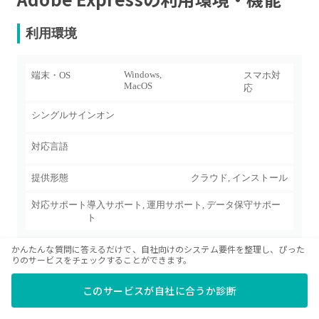
利用環境
Windows
,
端末・OS
スマホ対
MacOS
応
シングルサインオン
対応言語
提供形態
クラウド, インストール
対応サポート
導入サポート, 運用サポート, データ保守サポー
ト
かんたんな質問に答えるだけで、自社向けのシステム要件を整理し、ぴった
機能
りのサービスをチェックすることができます。
このサービスが自社に合うか診断
オプション/条件付き
非対応
標準対応