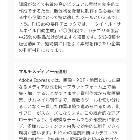
知識がなくても質の高いビジュアル素材を効率的に
作成できるため、販促物を頻繁に制作する必要があ
る中小企業にとって特に適したツールといえるでし
ょう。FitGapの要件チェックでは、「タイトル・サ
ムネイル自動生成」が○(対応)で、カテゴリ36製品
中25%の製品だけが対応する項目です。SNS投稿や
販促動画で、短時間に目を引く素材を作りたい企業
の判断材料になります。
マルチメディア一元運用
Adobe Expressでは、画像・PDF・動画といった異
なるメディア形式を同一プラットフォーム上で編
集・加工することができます。資料作成から動画編
集、サムネイル制作まで、複数のツールを使い分け
ることなく一貫した作業環境で進められるため、制
作フローがスムーズになります。この統合的なアプ
ローチにより、小規模なチームでも外部委託に頼ら
ず、多様なコンテンツを内製で効率的に制作できる
環境が整います。FitGapの連携評価はカテゴリ35
製品中9位で、他の制作・配信業務と組み合わせな