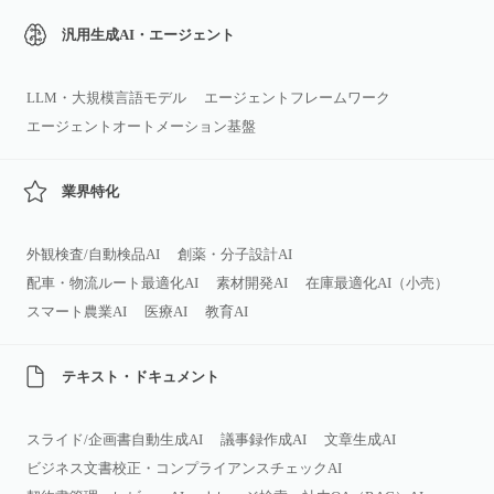
汎用生成AI・エージェント
LLM・大規模言語モデル
エージェントフレームワーク
エージェントオートメーション基盤
業界特化
外観検査/自動検品AI
創薬・分子設計AI
配車・物流ルート最適化AI
素材開発AI
在庫最適化AI（小売）
スマート農業AI
医療AI
教育AI
テキスト・ドキュメント
スライド/企画書自動生成AI
議事録作成AI
文章生成AI
ビジネス文書校正・コンプライアンスチェックAI