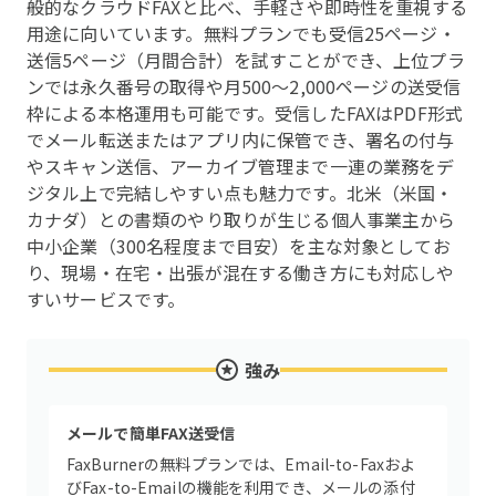
般的なクラウドFAXと比べ、手軽さや即時性を重視する
用途に向いています。無料プランでも受信25ページ・
送信5ページ（月間合計）を試すことができ、上位プラ
ンでは永久番号の取得や月500〜2,000ページの送受信
枠による本格運用も可能です。受信したFAXはPDF形式
でメール転送またはアプリ内に保管でき、署名の付与
やスキャン送信、アーカイブ管理まで一連の業務をデ
ジタル上で完結しやすい点も魅力です。北米（米国・
カナダ）との書類のやり取りが生じる個人事業主から
中小企業（300名程度まで目安）を主な対象としてお
り、現場・在宅・出張が混在する働き方にも対応しや
すいサービスです。
強み
メールで簡単FAX送受信
FaxBurnerの無料プランでは、Email-to-Faxおよ
びFax-to-Emailの機能を利用でき、メールの添付