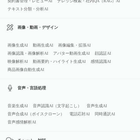
契約書管理・レビューAI
ナレッジ検索・社内QA（RAG）AI
テキスト分類・分析AI
画像・動画・デザイン
画像生成AI
動画生成AI
画像編集・拡張AI
画像認識・画像解析AI
アバター動画生成AI
顔認証AI
映像解析AI
動画要約・ハイライト生成AI
感情認識AI
商品画像自動生成AI
音声・言語処理
音楽生成AI
音声認識AI（文字起こし）
音声生成AI
音声合成AI（ボイスクローン）
電話応対AI
同時通訳AI
音声感情解析AI