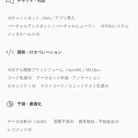
チャット・対話
AIチャットボット（Web／アプリ導入
バーチャルアシスタント／バーチャルヒューマン
AI FAQシステム
メンタルヘルスAI
開発・ITオペレーション
AIモデル開発プラットフォーム（AutoML／MLOps）
コード生成AI
データセット作成・アノテーション
セキュリティAI
テストコード／ユニットテスト生成AI
予測・最適化
データ分析AI（AI‑BI）
需要予測AI
異常検知・予知保全AI
レコメンドAI