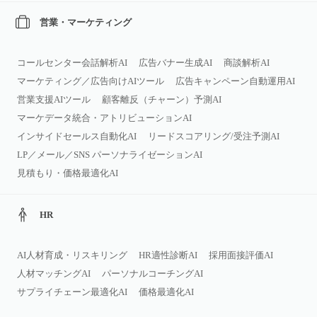
営業・マーケティング
コールセンター会話解析AI
広告バナー生成AI
商談解析AI
マーケティング／広告向けAIツール
広告キャンペーン自動運用AI
営業支援AIツール
顧客離反（チャーン）予測AI
マーケデータ統合・アトリビューションAI
インサイドセールス自動化AI
リードスコアリング/受注予測AI
LP／メール／SNS パーソナライゼーションAI
見積もり・価格最適化AI
HR
AI人材育成・リスキリング
HR適性診断AI
採用面接評価AI
人材マッチングAI
パーソナルコーチングAI
サプライチェーン最適化AI
価格最適化AI