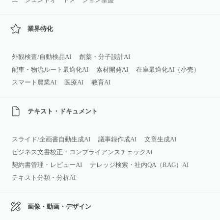
業界特化
外観検査/自動検品AI
創薬・分子設計AI
配車・物流ルート最適化AI
素材開発AI
在庫最適化AI（小売）
スマート農業AI
医療AI
教育AI
テキスト・ドキュメント
スライド/企画書自動生成AI
議事録作成AI
文章生成AI
ビジネス文書校正・コンプライアンスチェックAI
契約書管理・レビューAI
ナレッジ検索・社内QA（RAG）AI
テキスト分類・分析AI
画像・動画・デザイン