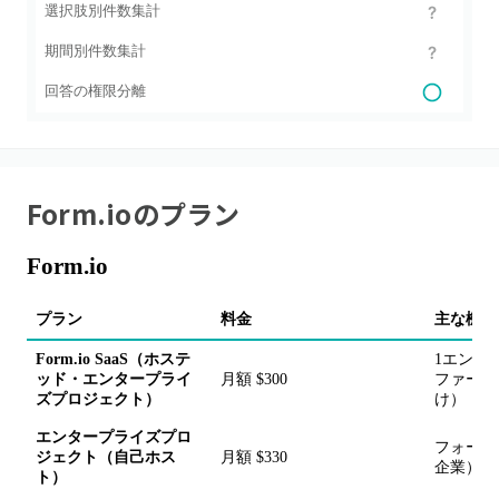
選択肢別件数集計
期間別件数集計
回答の権限分離
Form.io
のプラン
Form.io
プラン
料金
主な機能
Form.io SaaS（ホステ
1エンタ
ッド・エンタープライ
月額 $300
ファース
ズプロジェクト）
け）
エンタープライズプロ
フォーム
ジェクト（自己ホス
月額 $330
企業）
ト）