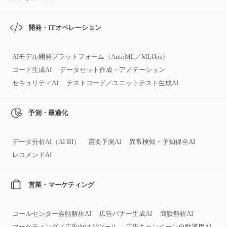
開発・ITオペレーション
AIモデル開発プラットフォーム（AutoML／MLOps）
コード生成AI
データセット作成・アノテーション
セキュリティAI
テストコード／ユニットテスト生成AI
予測・最適化
データ分析AI（AI‑BI）
需要予測AI
異常検知・予知保全AI
レコメンドAI
営業・マーケティング
コールセンター会話解析AI
広告バナー生成AI
商談解析AI
マーケティング／広告向けAIツール
広告キャンペーン自動運用AI