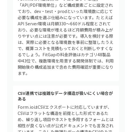
「API/PDF環境単位」など構成要素ごとに設定され
ており、dev・test・prodといった環境数に応じて
必要な構成を選ぶ仕組みになっています。たとえば
API Server環境は月額330〜660ドル程度とされて
おり、必要な環境が増えるほど月額費用が積み上が
りやすい点には注意が必要です。導入を検討する際
は、実際に必要となる環境数を事前に整理したうえ
で、概算コストを見積もっておくと判断しやすくな
るでしょう。FitGapの料金評価はカテゴリ48製品
中43位で、複数環境を用意する開発体制では、利用
開始後の構成追加まで含めた費用確認が重要になり
ます。
CSV連携では複雑なデータ構造が扱いにくい場合が
ある
Form.ioはCSVエクスポートに対応していますが、
CSVはフラットな構造を前提とした形式であるた
め、繰り返し項目やネストを多用するフォームとは
相性が良くない点が公式ドキュメントでも言及され
ています。こうした複雑なデータ構造をCSVのみで