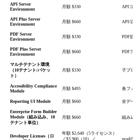
API Server
月額 $330
APIコ
Environment
API Plus Server
月額 $660
API/
Environment
PDF Server
月額 $330
PDF提
Environment
PDF Plus Server
月額 $660
PDFア
Environment
マルチテナント環境
（10テナント/バケッ
月額 $330
子プロジ
ト）
Accessibility Compliance
月額 $495
各フォー
Module
Reporting UI Module
月額 $660
全データ
Enterprise Form Builder
Module（組み込み、10
月額 $660
組み込み
テナント単位）
年額 $2,640（5ライセンス）
Developer Licenses（ロ
／$3,960（10）／
prod