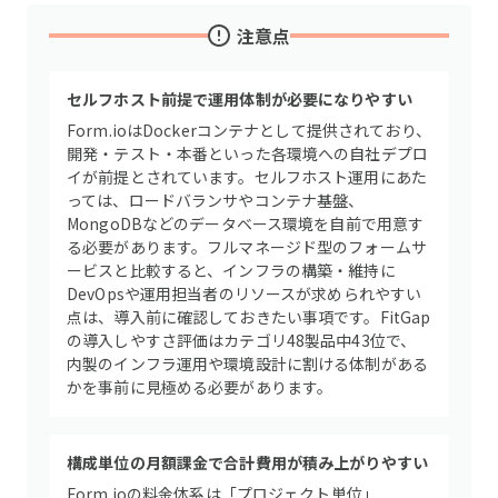
注意点
セルフホスト前提で運用体制が必要になりやすい
Form.ioはDockerコンテナとして提供されており、
開発・テスト・本番といった各環境への自社デプロ
イが前提とされています。セルフホスト運用にあた
っては、ロードバランサやコンテナ基盤、
MongoDBなどのデータベース環境を自前で用意す
る必要があります。フルマネージド型のフォームサ
ービスと比較すると、インフラの構築・維持に
DevOpsや運用担当者のリソースが求められやすい
点は、導入前に確認しておきたい事項です。FitGap
の導入しやすさ評価はカテゴリ48製品中43位で、
内製のインフラ運用や環境設計に割ける体制がある
かを事前に見極める必要があります。
構成単位の月額課金で合計費用が積み上がりやすい
Form.ioの料金体系は「プロジェクト単位」