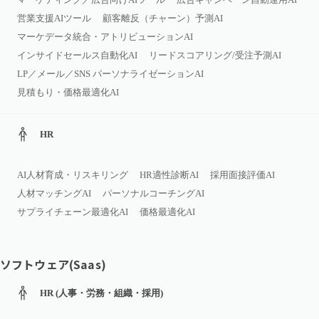
営業支援AIツール
顧客離反（チャーン）予測AI
マーケデータ統合・アトリビューションAI
インサイドセールス自動化AI
リードスコアリング/受注予測AI
LP／メール／SNS パーソナライゼーションAI
見積もり・価格最適化AI
HR
AI人材育成・リスキリング
HR適性診断AI
採用面接評価AI
人材マッチングAI
パーソナルコーチングAI
サプライチェーン最適化AI
価格最適化AI
ソフトウェア(Saas)
HR (人事・労務・組織・採用)