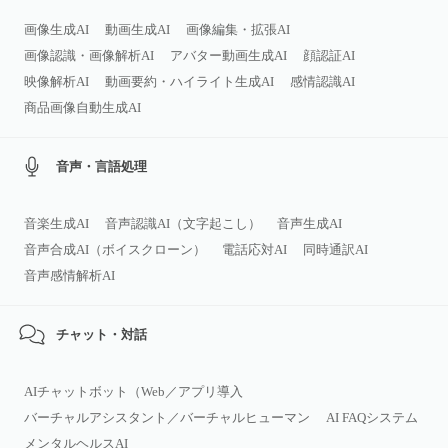
画像生成AI
動画生成AI
画像編集・拡張AI
画像認識・画像解析AI
アバター動画生成AI
顔認証AI
映像解析AI
動画要約・ハイライト生成AI
感情認識AI
商品画像自動生成AI
音声・言語処理
音楽生成AI
音声認識AI（文字起こし）
音声生成AI
音声合成AI（ボイスクローン）
電話応対AI
同時通訳AI
音声感情解析AI
チャット・対話
AIチャットボット（Web／アプリ導入
バーチャルアシスタント／バーチャルヒューマン
AI FAQシステム
メンタルヘルスAI