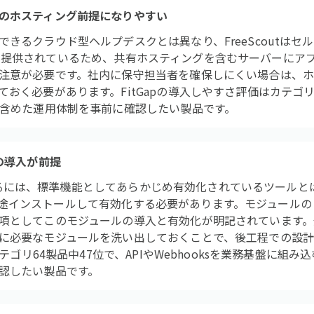
のホスティング前提になりやすい
きるクラウド型ヘルプデスクとは異なり、FreeScoutはセ
ox）として提供されているため、共有ホスティングを含むサーバーに
注意が必要です。社内に保守担当者を確保しにくい場合は、ホ
おく必要があります。FitGapの導入しやすさ評価はカテゴリ
を含めた運用体制を事前に確認したい製品です。
の導入が前提
利用するには、標準機能としてあらかじめ有効化されているツールとは
le」を別途インストールして有効化する必要があります。モジュール
項としてこのモジュールの導入と有効化が明記されています。
に必要なモジュールを洗い出しておくことで、後工程での設
カテゴリ64製品中47位で、APIやWebhooksを業務基盤に組
認したい製品です。