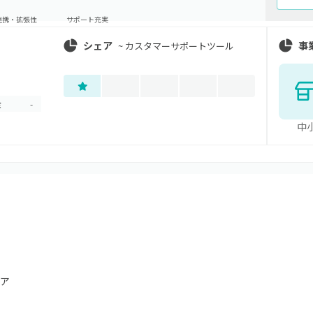
連携・拡張性
サポート充実
シェア
事
~
カスタマーサポートツール
金
-
中
ア