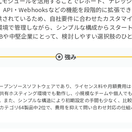
式モジュールを活用することでレポート、ナレッ
API・Webhooksなどの機能を段階的に拡張で
供されているため、自社要件に合わせたカスタマ
環境で管理しながら、シンプルな構成からスター
MBや中堅企業にとって、検討しやすい選択肢のひ
強み
料のオープンソースソフトウェアであり、ライセンス料や月額費用
共有ホスティング環境でも動作し、小規模なチームや個人で
。また、シンプルな構造により初期設定の手間も少なく、比
価はカテゴリ64製品中2位で、費用を抑えて問い合わせ対応の仕