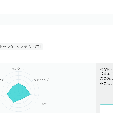
トセンターシステム・CTI
あなた
使いやすさ
視する
この製
ティ
セットアップ
みまし
料金