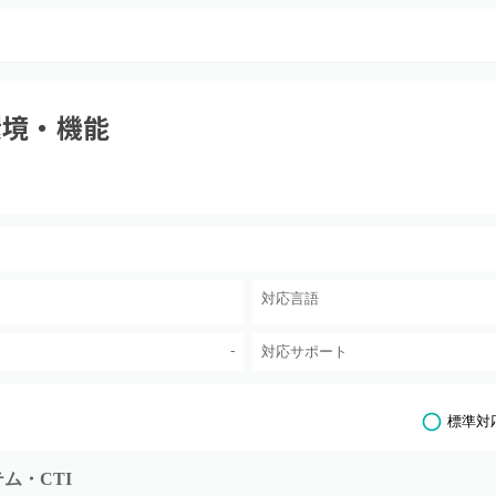
環境・機能
対応言語
-
対応サポート
標準対
ム・CTI