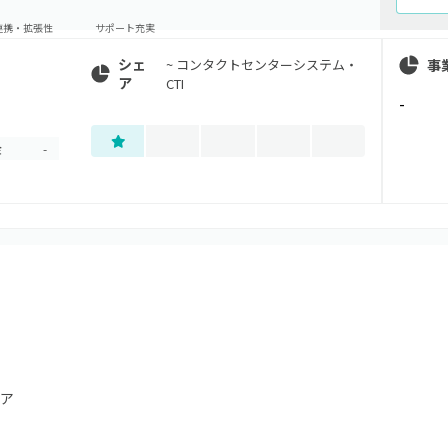
連携・拡張性
サポート充実
シェ
事
~
コンタクトセンターシステム・
ア
CTI
-
金
-
ア