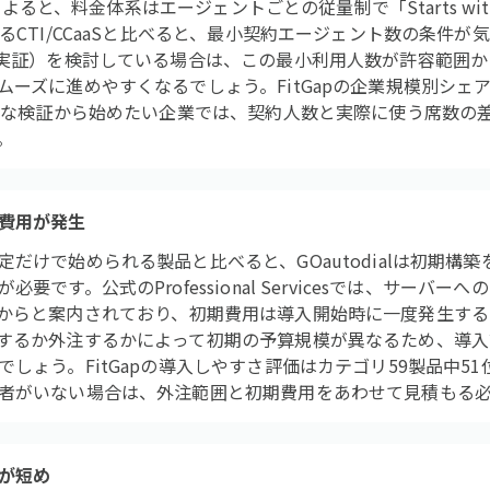
内によると、料金体系はエージェントごとの従量制で「Starts with
るCTI/CCaaSと比べると、最小契約エージェント数の条件
念実証）を検討している場合は、この最小利用人数が許容範囲
ムーズに進めやすくなるでしょう。FitGapの企業規模別シェ
規模な検証から始めたい企業では、契約人数と実際に使う席数の
。
費用が発生
だけで始められる製品と比べると、GOautodialは初期構
です。公式のProfessional Servicesでは、サーバー
が640ドルからと案内されており、初期費用は導入開始時に一度発生
するか外注するかによって初期の予算規模が異なるため、導入
しょう。FitGapの導入しやすさ評価はカテゴリ59製品中5
者がいない場合は、外注範囲と初期費用をあわせて見積もる
が短め