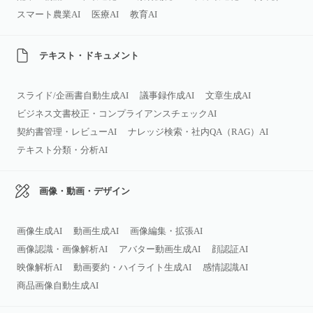
スマート農業AI
医療AI
教育AI
テキスト・ドキュメント
スライド/企画書自動生成AI
議事録作成AI
文章生成AI
ビジネス文書校正・コンプライアンスチェックAI
契約書管理・レビューAI
ナレッジ検索・社内QA（RAG）AI
テキスト分類・分析AI
画像・動画・デザイン
画像生成AI
動画生成AI
画像編集・拡張AI
画像認識・画像解析AI
アバター動画生成AI
顔認証AI
映像解析AI
動画要約・ハイライト生成AI
感情認識AI
商品画像自動生成AI