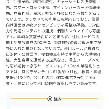
り、抽選予約、利用料減免、キャッシュレス決済連
携、スマートロック連携、マイナンバーカード情報連
携、見積作成、請求分割など多岐にわたる機能を備え
ています。クラウドでの利用にも対応しており、住民
向け画面はWebアクセシビリティ規格AA準拠、CSV出
力や周辺システムとの連携、個別カスタマイズも可能
です。単純な貸室予約にとどまらず、住民サービスの
向上や施設運営のDX推進、複数施設の統合管理まで視
野に入れた構成となっています。運用ルールが複雑な
自治体・公共団体、複数拠点を持つ中堅から大規模組
織、大型会場を運営する企業など、幅広いニーズへの
対応が期待できるサービスです。FitGapの業種別シェ
アでは、官公庁がカテゴリ81製品中11位、教育・学習
支援が13位で、公共性の高い施設運営を検討する企
業・団体にとって利用傾向を確認しやすい製品です。
強み