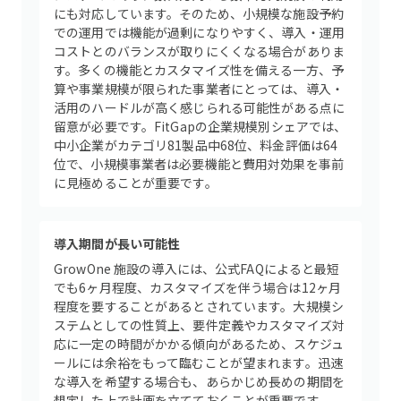
にも対応しています。そのため、小規模な施設予約
での運用では機能が過剰になりやすく、導入・運用
コストとのバランスが取りにくくなる場合がありま
す。多くの機能とカスタマイズ性を備える一方、予
算や事業規模が限られた事業者にとっては、導入・
活用のハードルが高く感じられる可能性がある点に
留意が必要です。FitGapの企業規模別シェアでは、
中小企業がカテゴリ81製品中68位、料金評価は64
位で、小規模事業者は必要機能と費用対効果を事前
に見極めることが重要です。
導入期間が長い可能性
GrowOne 施設の導入には、公式FAQによると最短
でも6ヶ月程度、カスタマイズを伴う場合は12ヶ月
程度を要することがあるとされています。大規模シ
ステムとしての性質上、要件定義やカスタマイズ対
応に一定の時間がかかる傾向があるため、スケジュ
ールには余裕をもって臨むことが望まれます。迅速
な導入を希望する場合も、あらかじめ長めの期間を
想定した上で計画を立てておくことが重要です。