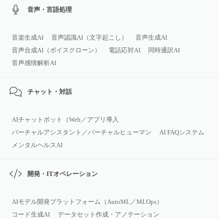
音声・言語処理
音楽生成AI
音声認識AI（文字起こし）
音声生成AI
音声合成AI（ボイスクローン）
電話応対AI
同時通訳AI
音声感情解析AI
チャット・対話
AIチャットボット（Web／アプリ導入
バーチャルアシスタント／バーチャルヒューマン
AI FAQシステム
メンタルヘルスAI
開発・ITオペレーション
AIモデル開発プラットフォーム（AutoML／MLOps）
コード生成AI
データセット作成・アノテーション