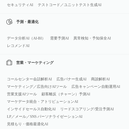
セキュリティAI
テストコード／ユニットテスト生成AI
予測・最適化
データ分析AI（AI‑BI）
需要予測AI
異常検知・予知保全AI
レコメンドAI
営業・マーケティング
コールセンター会話解析AI
広告バナー生成AI
商談解析AI
マーケティング／広告向けAIツール
広告キャンペーン自動運用AI
営業支援AIツール
顧客離反（チャーン）予測AI
マーケデータ統合・アトリビューションAI
インサイドセールス自動化AI
リードスコアリング/受注予測AI
LP／メール／SNS パーソナライゼーションAI
見積もり・価格最適化AI