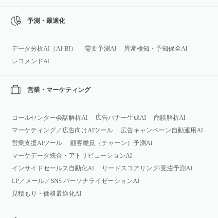
予測・最適化
データ分析AI（AI‑BI）
需要予測AI
異常検知・予知保全AI
レコメンドAI
営業・マーケティング
コールセンター会話解析AI
広告バナー生成AI
商談解析AI
マーケティング／広告向けAIツール
広告キャンペーン自動運用AI
営業支援AIツール
顧客離反（チャーン）予測AI
マーケデータ統合・アトリビューションAI
インサイドセールス自動化AI
リードスコアリング/受注予測AI
LP／メール／SNS パーソナライゼーションAI
見積もり・価格最適化AI