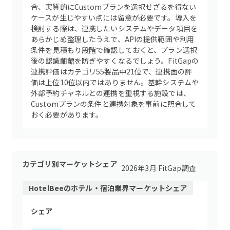
合、実質的にCustomプランを選択せざるを得ない
ケースが生じやすい点には留意が必要です。導入を
検討する際は、連携したいシステムやデータ項目を
あらかじめ整理したうえで、APIの提供範囲や利用
条件を見積もり段階で確認しておくと、プラン選択
後の認識齟齬を防ぎやすくなるでしょう。FitGapの
連携評価はカテゴリ55製品中21位で、連携面の評
価は上位10位以内ではありません。基幹システムや
外部予約チャネルとの連携を重視する施設では、
Customプランの条件と連携対象を事前に照合して
おく必要があります。
カテゴリ別マーケットシェア
2026年3月 FitGap調査
HotelBee
の
ホテル・宿泊業界
マーケットシェア
シェア