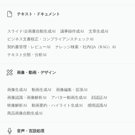
テキスト・ドキュメント
スライド/企画書自動生成AI
議事録作成AI
文章生成AI
ビジネス文書校正・コンプライアンスチェックAI
契約書管理・レビューAI
ナレッジ検索・社内QA（RAG）AI
テキスト分類・分析AI
画像・動画・デザイン
画像生成AI
動画生成AI
画像編集・拡張AI
画像認識・画像解析AI
アバター動画生成AI
顔認証AI
映像解析AI
動画要約・ハイライト生成AI
感情認識AI
商品画像自動生成AI
音声・言語処理