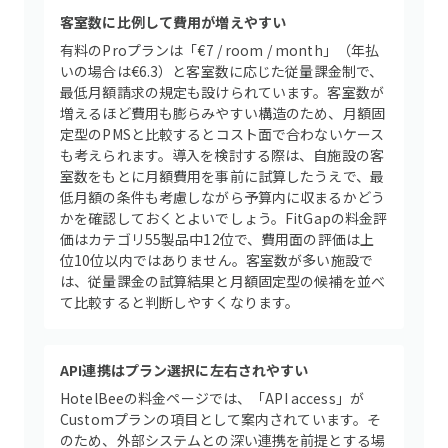
客室数に比例して費用が増えやすい
有料のProプランは「€7 / room / month」（年払
いの場合は€6.3）と客室数に応じた従量課金制で、
最低月額請求の規定も設けられています。客室数が
増えるほど費用も膨らみやすい構造のため、月額固
定型のPMSと比較するとコスト面で合わないケース
も考えられます。導入を検討する際は、自施設の客
室数をもとに月額費用を事前に試算したうえで、最
低月額の条件も考慮しながら予算内に収まるかどう
かを確認しておくとよいでしょう。FitGapの料金評
価はカテゴリ55製品中12位で、費用面の評価は上
位10位以内ではありません。客室数が多い施設で
は、従量課金の試算結果と月額固定型の候補を並べ
て比較すると判断しやすくなります。
API連携はプラン選択に左右されやすい
HotelBeeの料金ページでは、「API access」が
Customプランの項目として案内されています。そ
のため、外部システムとの深い連携を前提とする場