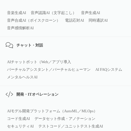
音楽生成AI
音声認識AI（文字起こし）
音声生成AI
音声合成AI（ボイスクローン）
電話応対AI
同時通訳AI
音声感情解析AI
チャット・対話
AIチャットボット（Web／アプリ導入
バーチャルアシスタント／バーチャルヒューマン
AI FAQシステム
メンタルヘルスAI
開発・ITオペレーション
AIモデル開発プラットフォーム（AutoML／MLOps）
コード生成AI
データセット作成・アノテーション
セキュリティAI
テストコード／ユニットテスト生成AI