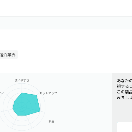
宿泊業界
あなた
使いやすさ
視する
この製
ティ
セットアップ
みまし
料金