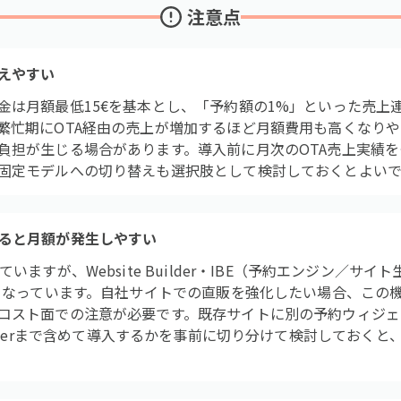
注意点
増えやすい
金は月額最低15€を基本とし、「予約額の1%」といった売上
繁忙期にOTA経由の売上が増加するほど月額費用も高くなり
負担が生じる場合があります。導入前に月次のOTA売上実績
固定モデルへの切り替えも選択肢として検討しておくとよい
ると月額が発生しやすい
いますが、Website Builder・IBE（予約エンジン／サイ
ンとなっています。自社サイトでの直販を強化したい場合、この
コスト面での注意が必要です。既存サイトに別の予約ウィジェ
ite Builderまで含めて導入するかを事前に切り分けて検討してお