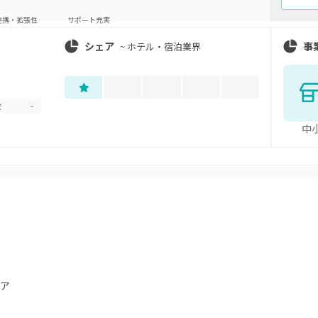
連携・拡張性
サポート充実
シェア
事
~
ホテル・宿泊業界
金
-
中
ア