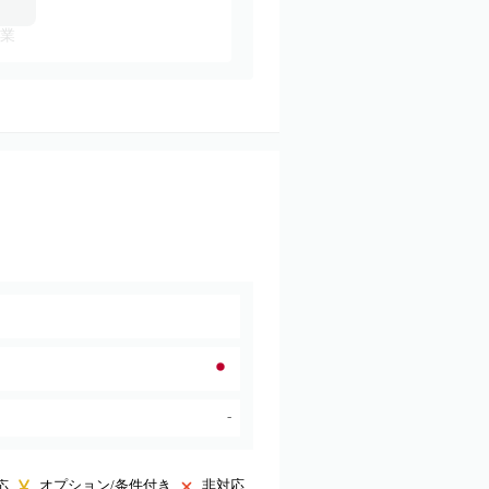
業
-
オプション/条件付き
非対応
応