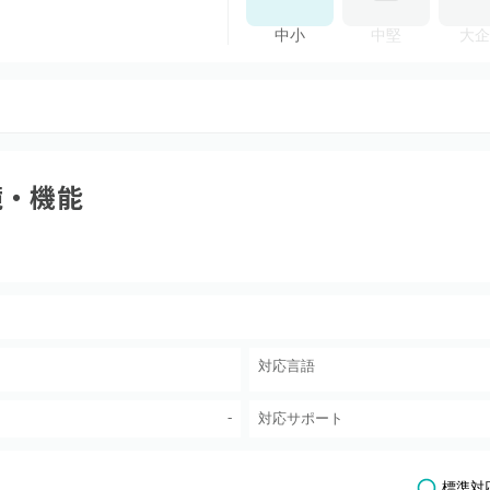
中小
中堅
大企
境・機能
対応言語
-
対応サポート
標準対