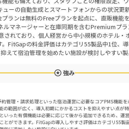
る機能も備えており、スタッフごとの権限設定、
キューの自動生成とスマートフォンからの状況更
プランは無料のFreeプランを起点に、直販機能を強
ネルマネージャーと在庫同期を含むPremiumプラ
が用意されており、個人経営から中小規模のホテル・
。FitGapの料金評価はカテゴリ55製品中1位
用を抑えて宿泊管理を始めたい施設が検討しやすい製
強み
管理・予約管理・請求処理といった宿泊運営に必要なコアPMS機能
能の範囲が広く、導入初期にかかるコストを抑えやすい点が特
といった有償機能は必要に応じて後から追加できるため、運
とができます。FitGapの導入しやすさ評価はカテゴリ55製