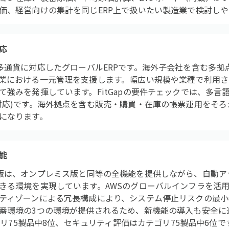
価、経営向けの集計を同じERP上で扱いたい製造業で検討し
応
は多言語・多通貨に対応したグローバルERPです。海外子会社を含む多
業における一元管理を支援します。幅広い規模や業種で利用さ
て強みを発揮しています。FitGapの要件チェックでは、多言
対応)です。海外拠点を含む販売・購買・在庫の帳票運用をそ
になります。
能
eのクラウド版は、オンプレミス版と同等の全機能を提供しながら、自
きる環境を実現しています。AWSのグローバルインフラを活用
ティゾーンによる冗長構成により、システム停止リスクの最小
番環境の3つの環境が提供されるため、新機能の導入も安全に
テゴリ75製品中8位、セキュリティ評価はカテゴリ75製品中6位