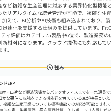
産など複雑な生産管理に対応する業界特化型機能
めたリアルタイムな統合管理が可能で、複雑な生
加えて、BI分析やAI技術も組み込まれており、
迅速化を支援する仕組みを提供しています。Fit
リティ評価はカテゴリ75製品中6位で、製造業務
判断材料になります。クラウド提供にも対応して
ます。
強み
ンドERP
eは、受注・生産・出荷など製造現場からバックオフィスまでを一気通
の細かな要件にも対応できる機能群を備えている点が特長といえ
、複雑な生産形態についても標準機能での対応が可能とされていま
ョン在庫、製番原価、平均原価計算、BIレポート（内蔵）がい