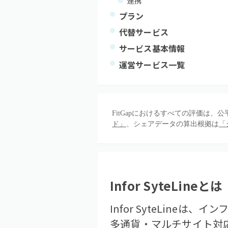
連携
プラン
代替サービス
サービス基本情報
運営サービス一覧
FitGapにおけるすべての評価は
ド」
、シェアデータの算出根拠は
「
Infor SyteLine
とは
Infor SyteLin
多通貨・マルチサイト対