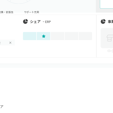
連携・拡張性
サポート充実
シェア
事
~
ERP
金
×
中
ア