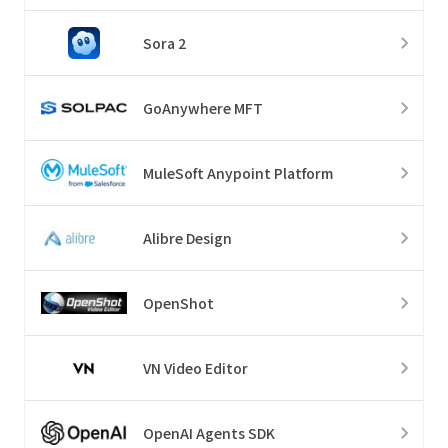
Sora 2
GoAnywhere MFT
MuleSoft Anypoint Platform
Alibre Design
OpenShot
VN Video Editor
OpenAI Agents SDK