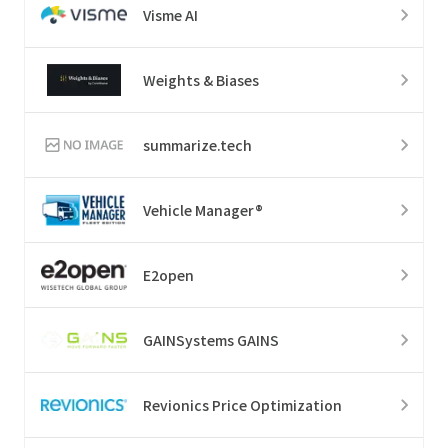
Visme AI
Weights & Biases
summarize.tech
Vehicle Manager®
E2open
GAINSystems GAINS
Revionics Price Optimization