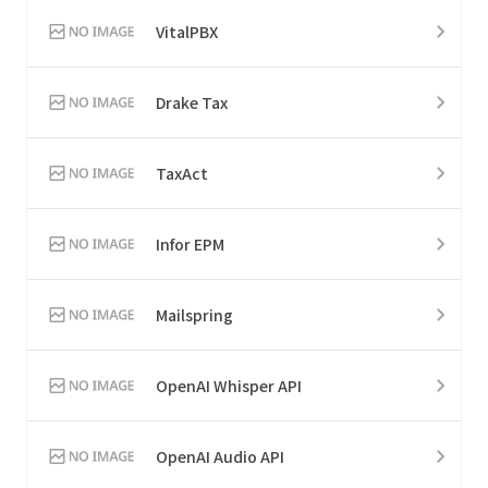
VitalPBX
Drake Tax
TaxAct
Infor EPM
Mailspring
OpenAI Whisper API
OpenAI Audio API