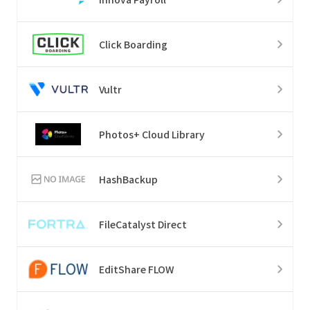
Click Boarding
Vultr
Photos+ Cloud Library
HashBackup
FileCatalyst Direct
EditShare FLOW