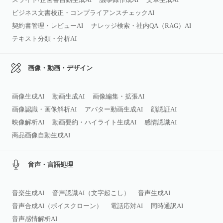
ビジネス文書校正・コンプライアンスチェックAI
契約書管理・レビューAI
ナレッジ検索・社内QA（RAG）AI
テキスト分類・分析AI
画像・動画・デザイン
画像生成AI
動画生成AI
画像編集・拡張AI
画像認識・画像解析AI
アバター動画生成AI
顔認証AI
映像解析AI
動画要約・ハイライト生成AI
感情認識AI
商品画像自動生成AI
音声・言語処理
音楽生成AI
音声認識AI（文字起こし）
音声生成AI
音声合成AI（ボイスクローン）
電話応対AI
同時通訳AI
音声感情解析AI