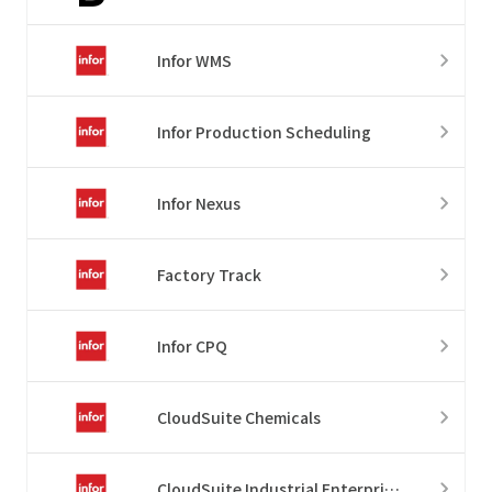
Infor WMS
Infor Production Scheduling
Infor Nexus
Factory Track
Infor CPQ
CloudSuite Chemicals
CloudSuite Industrial Enterprise