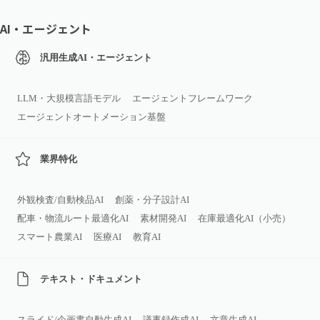
AI・エージェント
汎用生成AI・エージェント
LLM・大規模言語モデル
エージェントフレームワーク
エージェントオートメーション基盤
業界特化
外観検査/自動検品AI
創薬・分子設計AI
配車・物流ルート最適化AI
素材開発AI
在庫最適化AI（小売）
スマート農業AI
医療AI
教育AI
テキスト・ドキュメント
スライド/企画書自動生成AI
議事録作成AI
文章生成AI