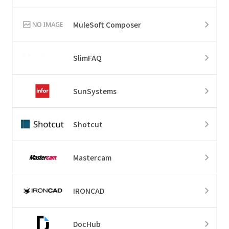
MuleSoft Composer
SlimFAQ
SunSystems
Shotcut
Mastercam
IRONCAD
DocHub