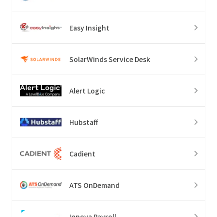
Easy Insight
SolarWinds Service Desk
Alert Logic
Hubstaff
Cadient
ATS OnDemand
Innova Payroll