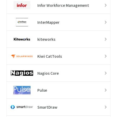
Infor Workforce Management
InterMapper
kiteworks
Kiwi CatTools
Nagios Core
Pulse
SmartDraw