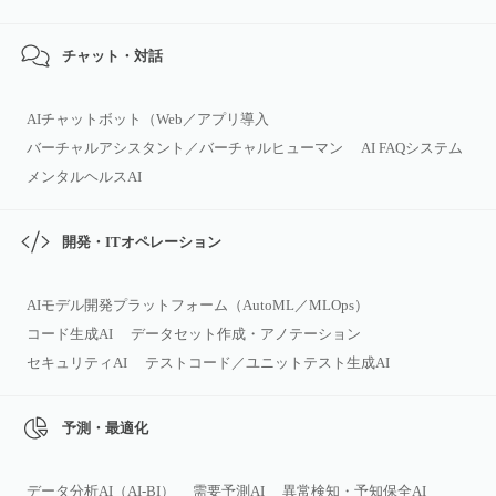
チャット・対話
AIチャットボット（Web／アプリ導入
バーチャルアシスタント／バーチャルヒューマン
AI FAQシステム
メンタルヘルスAI
開発・ITオペレーション
AIモデル開発プラットフォーム（AutoML／MLOps）
コード生成AI
データセット作成・アノテーション
セキュリティAI
テストコード／ユニットテスト生成AI
予測・最適化
データ分析AI（AI‑BI）
需要予測AI
異常検知・予知保全AI