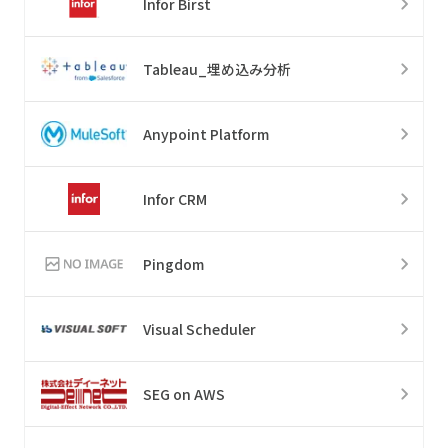
Infor Birst
Tableau_埋め込み分析
Anypoint Platform
Infor CRM
Pingdom
Visual Scheduler
SEG on AWS