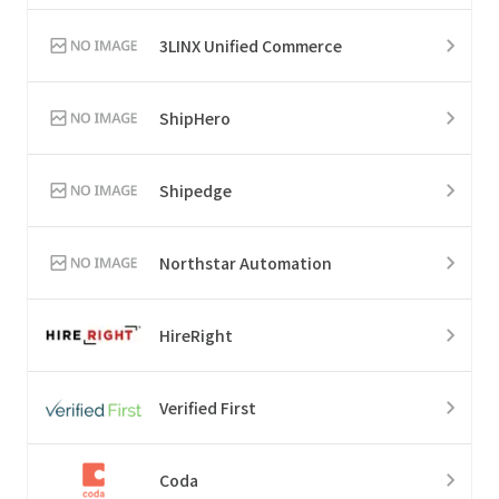
3LINX Unified Commerce
ShipHero
Shipedge
Northstar Automation
HireRight
Verified First
Coda