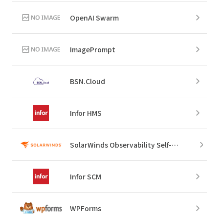
OpenAI Swarm
ImagePrompt
BSN.Cloud
Infor HMS
SolarWinds Observability Self-Hosted
Infor SCM
WPForms