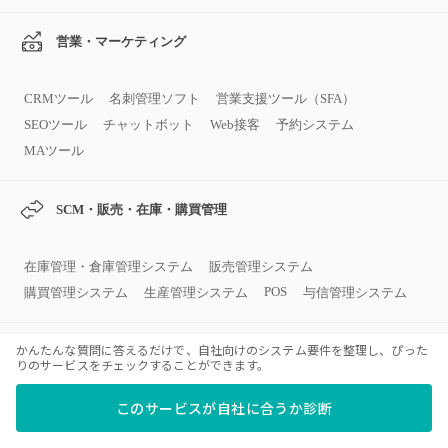
営業・マーケティング
CRMツール
名刺管理ソフト
営業支援ツール（SFA）
SEOツール
チャットボット
Web接客
予約システム
MAツール
SCM・販売・在庫・購買管理
在庫管理・倉庫管理システム
販売管理システム
POS
購買管理システム
生産管理システム
与信管理システム
かんたんな質問に答えるだけで、自社向けのシステム要件を整理し、ぴった
コミュニケーション・コラボレーシ
りのサービスをチェックすることができます。
ョン
このサービスが自社に合うか診断
ビジネスチャット
グループウェア
Web会議システム