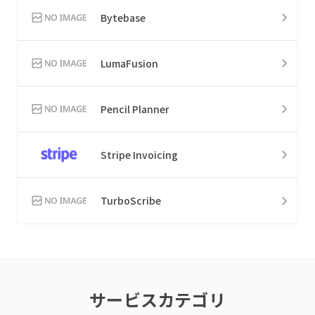
Bytebase
LumaFusion
Pencil Planner
Stripe Invoicing
TurboScribe
サービスカテゴリ