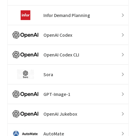
Infor Demand Planning
OpenAI Codex
OpenAI Codex CLI
Sora
GPT‑Image-1
OpenAI Jukebox
AutoMate