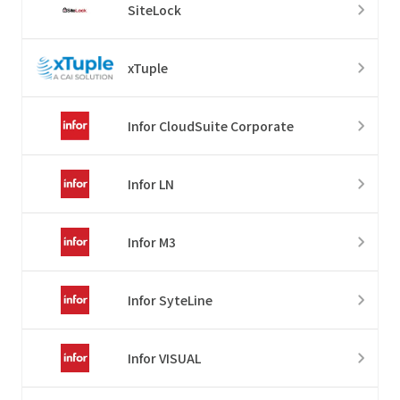
SiteLock
xTuple
Infor CloudSuite Corporate
Infor LN
Infor M3
Infor SyteLine
Infor VISUAL