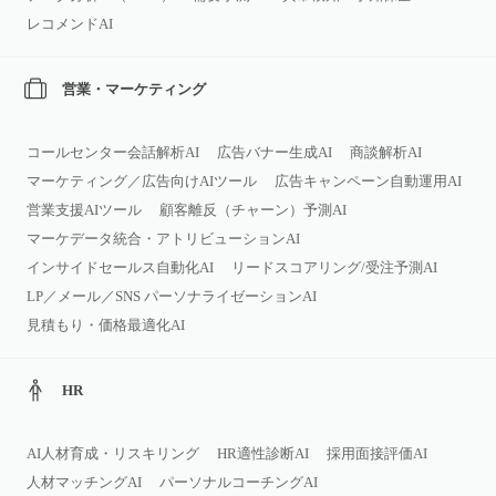
レコメンドAI
営業・マーケティング
コールセンター会話解析AI
広告バナー生成AI
商談解析AI
マーケティング／広告向けAIツール
広告キャンペーン自動運用AI
営業支援AIツール
顧客離反（チャーン）予測AI
マーケデータ統合・アトリビューションAI
インサイドセールス自動化AI
リードスコアリング/受注予測AI
LP／メール／SNS パーソナライゼーションAI
見積もり・価格最適化AI
HR
AI人材育成・リスキリング
HR適性診断AI
採用面接評価AI
人材マッチングAI
パーソナルコーチングAI