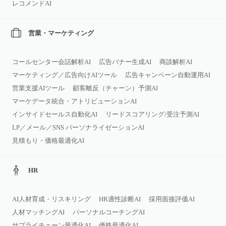
レコメンドAI
営業・マーケティング
コールセンター会話解析AI
広告バナー生成AI
商談解析AI
マーケティング／広告向けAIツール
広告キャンペーン自動運用AI
営業支援AIツール
顧客離反（チャーン）予測AI
マーケデータ統合・アトリビューションAI
インサイドセールス自動化AI
リードスコアリング/受注予測AI
LP／メール／SNS パーソナライゼーションAI
見積もり・価格最適化AI
HR
AI人材育成・リスキリング
HR適性診断AI
採用面接評価AI
人材マッチングAI
パーソナルコーチングAI
サプライチェーン最適化AI
価格最適化AI