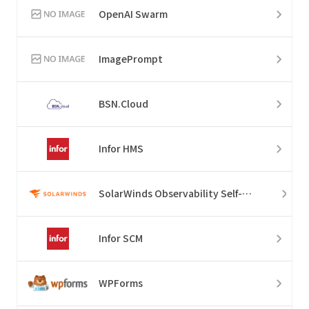
OpenAI Swarm
ImagePrompt
BSN.Cloud
Infor HMS
SolarWinds Observability Self-Hosted
Infor SCM
WPForms