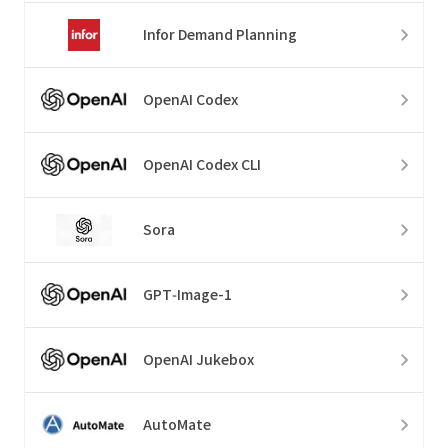
Infor Demand Planning
OpenAI Codex
OpenAI Codex CLI
Sora
GPT‑Image-1
OpenAI Jukebox
AutoMate