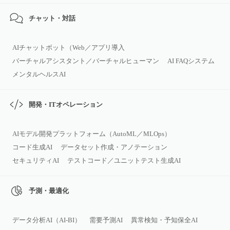
チャット・対話
AIチャットボット（Web／アプリ導入
バーチャルアシスタント／バーチャルヒューマン
AI FAQシステム
メンタルヘルスAI
開発・ITオペレーション
AIモデル開発プラットフォーム（AutoML／MLOps）
コード生成AI
データセット作成・アノテーション
セキュリティAI
テストコード／ユニットテスト生成AI
予測・最適化
データ分析AI（AI‑BI）
需要予測AI
異常検知・予知保全AI