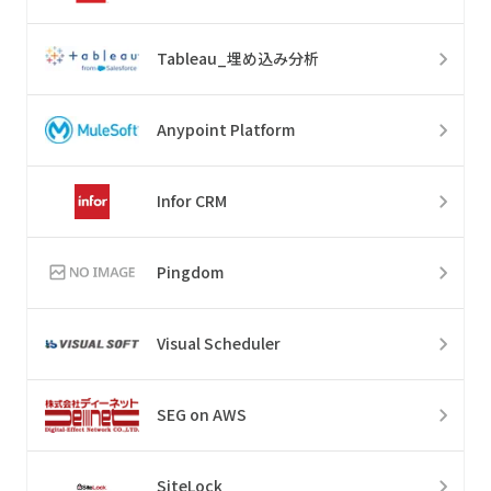
Tableau_埋め込み分析
Anypoint Platform
Infor CRM
Pingdom
Visual Scheduler
SEG on AWS
SiteLock