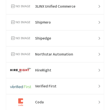
3LINX Unified Commerce
ShipHero
Shipedge
Northstar Automation
HireRight
Verified First
Coda