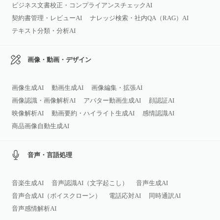
ビジネス文書校正・コンプライアンスチェックAI
契約書管理・レビューAI
ナレッジ検索・社内QA（RAG）AI
テキスト分類・分析AI
画像・動画・デザイン
画像生成AI
動画生成AI
画像編集・拡張AI
画像認識・画像解析AI
アバター動画生成AI
顔認証AI
映像解析AI
動画要約・ハイライト生成AI
感情認識AI
商品画像自動生成AI
音声・言語処理
音楽生成AI
音声認識AI（文字起こし）
音声生成AI
音声合成AI（ボイスクローン）
電話応対AI
同時通訳AI
音声感情解析AI