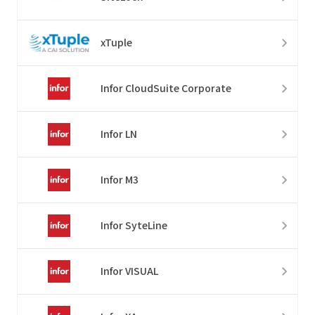
xTuple
Infor CloudSuite Corporate
Infor LN
Infor M3
Infor SyteLine
Infor VISUAL