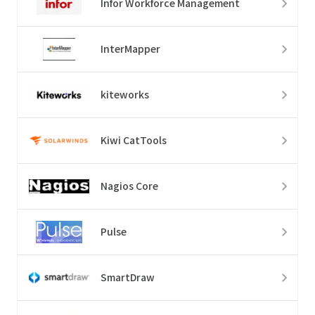
Infor Workforce Management
InterMapper
kiteworks
Kiwi CatTools
Nagios Core
Pulse
SmartDraw