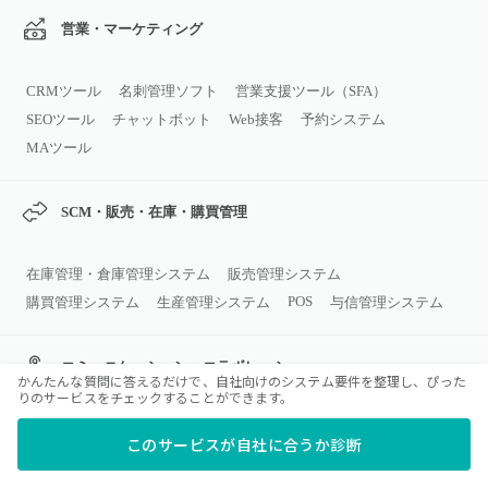
営業・マーケティング
CRMツール
名刺管理ソフト
営業支援ツール（SFA）
SEOツール
チャットボット
Web接客
予約システム
MAツール
SCM・販売・在庫・購買管理
在庫管理・倉庫管理システム
販売管理システム
POS
購買管理システム
生産管理システム
与信管理システム
コミュニケーション・コラボレーシ
かんたんな質問に答えるだけで、自社向けのシステム要件を整理し、ぴった
ョン
りのサービスをチェックすることができます。
このサービスが自社に合うか診断
ビジネスチャット
グループウェア
Web会議システム
メールソフト
ナレッジマネジメントツール
カレンダーツール