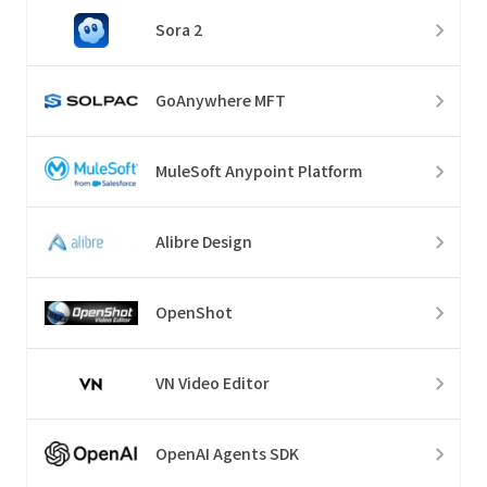
Sora 2
GoAnywhere MFT
MuleSoft Anypoint Platform
Alibre Design
OpenShot
VN Video Editor
OpenAI Agents SDK