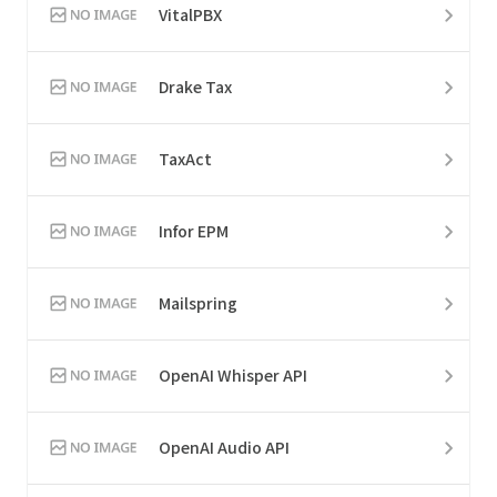
VitalPBX
Drake Tax
TaxAct
Infor EPM
Mailspring
OpenAI Whisper API
OpenAI Audio API