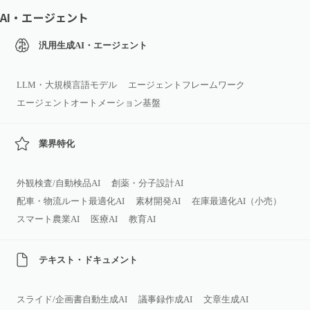
AI・エージェント
汎用生成AI・エージェント
LLM・大規模言語モデル
エージェントフレームワーク
エージェントオートメーション基盤
業界特化
外観検査/自動検品AI
創薬・分子設計AI
配車・物流ルート最適化AI
素材開発AI
在庫最適化AI（小売）
スマート農業AI
医療AI
教育AI
テキスト・ドキュメント
スライド/企画書自動生成AI
議事録作成AI
文章生成AI