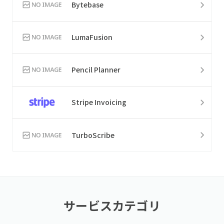
Bytebase
LumaFusion
Pencil Planner
Stripe Invoicing
TurboScribe
サービスカテゴリ