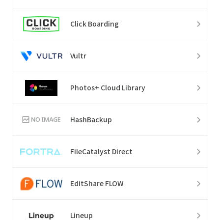
Click Boarding
Vultr
Photos+ Cloud Library
HashBackup
FileCatalyst Direct
EditShare FLOW
Lineup