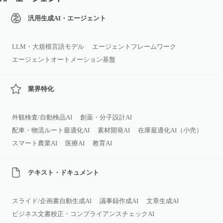
汎用生成AI・エージェント
LLM・大規模言語モデル
エージェントフレームワーク
エージェントオートメーション基盤
業界特化
外観検査/自動検品AI
創薬・分子設計AI
配車・物流ルート最適化AI
素材開発AI
在庫最適化AI（小売）
スマート農業AI
医療AI
教育AI
テキスト・ドキュメント
スライド/企画書自動生成AI
議事録作成AI
文章生成AI
ビジネス文書校正・コンプライアンスチェックAI