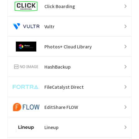
Click Boarding
Vultr
Photos+ Cloud Library
HashBackup
FileCatalyst Direct
EditShare FLOW
Lineup