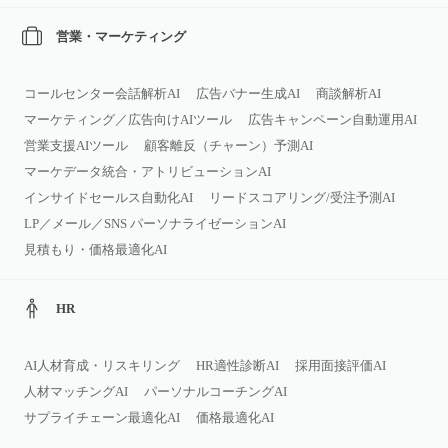
営業・マーケティング
コールセンター会話解析AI
広告バナー生成AI
商談解析AI
マーケティング／広告向けAIツール
広告キャンペーン自動運用AI
営業支援AIツール
顧客離反（チャーン）予測AI
マーケデータ統合・アトリビューションAI
インサイドセールス自動化AI
リードスコアリング/受注予測AI
LP／メール／SNS パーソナライゼーションAI
見積もり・価格最適化AI
HR
AI人材育成・リスキリング
HR適性診断AI
採用面接評価AI
人材マッチングAI
パーソナルコーチングAI
サプライチェーン最適化AI
価格最適化AI