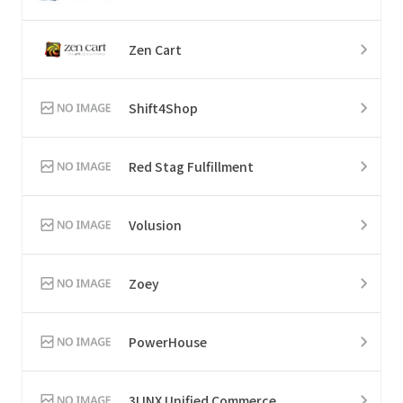
Zen Cart
Shift4Shop
Red Stag Fulfillment
Volusion
Zoey
PowerHouse
3LINX Unified Commerce