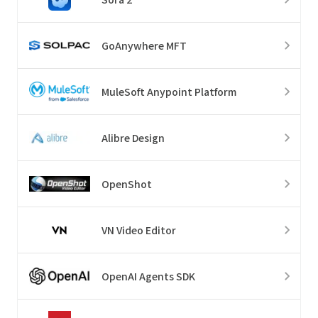
GoAnywhere MFT
MuleSoft Anypoint Platform
Alibre Design
OpenShot
VN Video Editor
OpenAI Agents SDK