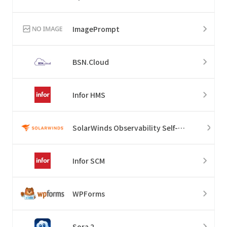
ImagePrompt
BSN.Cloud
Infor HMS
SolarWinds Observability Self-Hosted
Infor SCM
WPForms
Sora 2