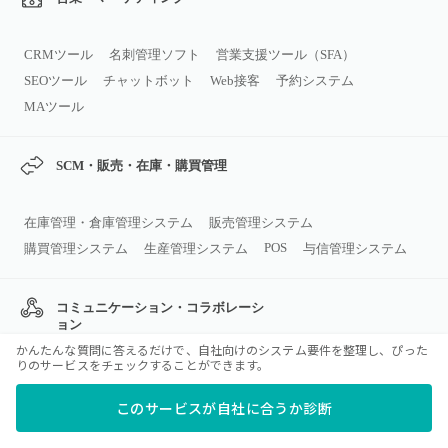
CRMツール
名刺管理ソフト
営業支援ツール（SFA）
SEOツール
チャットボット
Web接客
予約システム
MAツール
SCM・販売・在庫・購買管理
在庫管理・倉庫管理システム
販売管理システム
POS
購買管理システム
生産管理システム
与信管理システム
コミュニケーション・コラボレーシ
ョン
かんたんな質問に答えるだけで、自社向けのシステム要件を整理し、ぴった
りのサービスをチェックすることができます。
ビジネスチャット
グループウェア
Web会議システム
このサービスが自社に合うか診断
メールソフト
ナレッジマネジメントツール
カレンダーツール
日程調整ツール
安否確認システム