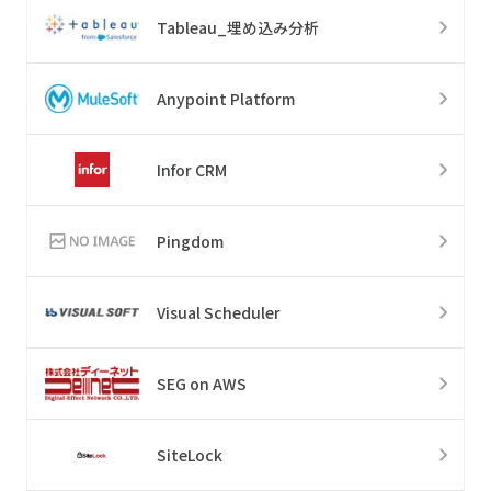
Tableau_埋め込み分析
Anypoint Platform
Infor CRM
Pingdom
Visual Scheduler
SEG on AWS
SiteLock