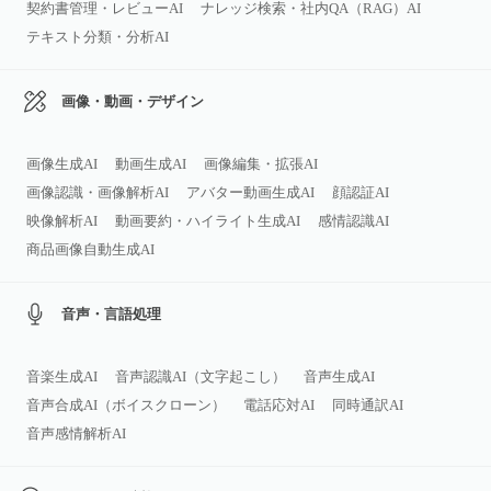
契約書管理・レビューAI
ナレッジ検索・社内QA（RAG）AI
テキスト分類・分析AI
画像・動画・デザイン
画像生成AI
動画生成AI
画像編集・拡張AI
画像認識・画像解析AI
アバター動画生成AI
顔認証AI
映像解析AI
動画要約・ハイライト生成AI
感情認識AI
商品画像自動生成AI
音声・言語処理
音楽生成AI
音声認識AI（文字起こし）
音声生成AI
音声合成AI（ボイスクローン）
電話応対AI
同時通訳AI
音声感情解析AI