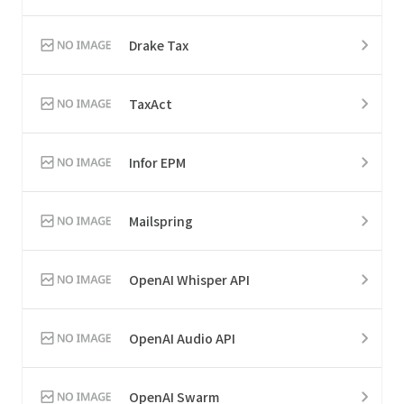
Drake Tax
TaxAct
Infor EPM
Mailspring
OpenAI Whisper API
OpenAI Audio API
OpenAI Swarm