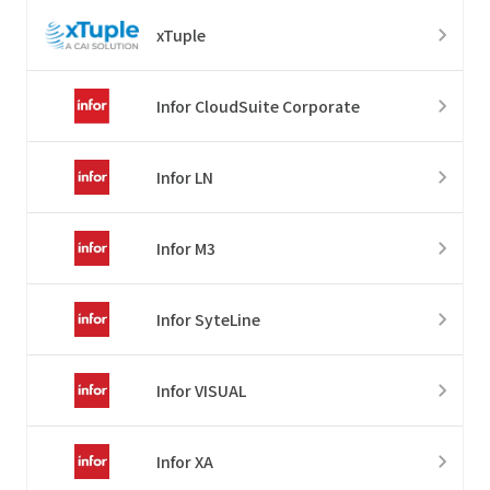
xTuple
Infor CloudSuite Corporate
Infor LN
Infor M3
Infor SyteLine
Infor VISUAL
Infor XA