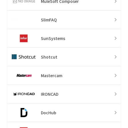
MuleSoft Composer
SlimFAQ
SunSystems
Shotcut
Mastercam
IRONCAD
DocHub