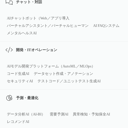
チャット・対話
AIチャットボット（Web／アプリ導入
バーチャルアシスタント／バーチャルヒューマン
AI FAQシステム
メンタルヘルスAI
開発・ITオペレーション
AIモデル開発プラットフォーム（AutoML／MLOps）
コード生成AI
データセット作成・アノテーション
セキュリティAI
テストコード／ユニットテスト生成AI
予測・最適化
データ分析AI（AI‑BI）
需要予測AI
異常検知・予知保全AI
レコメンドAI