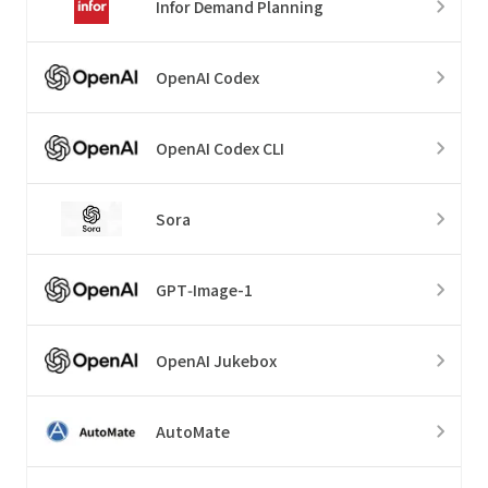
Infor Demand Planning
OpenAI Codex
OpenAI Codex CLI
Sora
GPT‑Image-1
OpenAI Jukebox
AutoMate