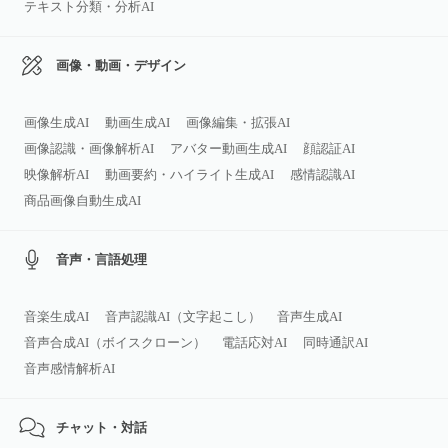
テキスト分類・分析AI
画像・動画・デザイン
画像生成AI
動画生成AI
画像編集・拡張AI
画像認識・画像解析AI
アバター動画生成AI
顔認証AI
映像解析AI
動画要約・ハイライト生成AI
感情認識AI
商品画像自動生成AI
音声・言語処理
音楽生成AI
音声認識AI（文字起こし）
音声生成AI
音声合成AI（ボイスクローン）
電話応対AI
同時通訳AI
音声感情解析AI
チャット・対話