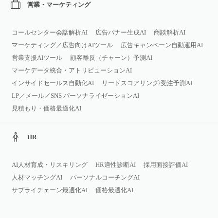
営業・マーケティング
コールセンター会話解析AI
広告バナー生成AI
商談解析AI
マーケティング／広告向けAIツール
広告キャンペーン自動運用AI
営業支援AIツール
顧客離反（チャーン）予測AI
マーケデータ統合・アトリビューションAI
インサイドセールス自動化AI
リードスコアリング/受注予測AI
LP／メール／SNS パーソナライゼーションAI
見積もり・価格最適化AI
HR
AI人材育成・リスキリング
HR適性診断AI
採用面接評価AI
人材マッチングAI
パーソナルコーチングAI
サプライチェーン最適化AI
価格最適化AI