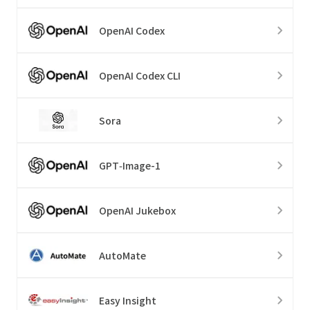
OpenAI Codex
OpenAI Codex CLI
Sora
GPT‑Image-1
OpenAI Jukebox
AutoMate
Easy Insight