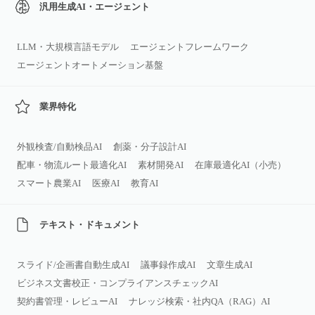
汎用生成AI・エージェント
LLM・大規模言語モデル
エージェントフレームワーク
エージェントオートメーション基盤
業界特化
外観検査/自動検品AI
創薬・分子設計AI
配車・物流ルート最適化AI
素材開発AI
在庫最適化AI（小売）
スマート農業AI
医療AI
教育AI
テキスト・ドキュメント
スライド/企画書自動生成AI
議事録作成AI
文章生成AI
ビジネス文書校正・コンプライアンスチェックAI
契約書管理・レビューAI
ナレッジ検索・社内QA（RAG）AI