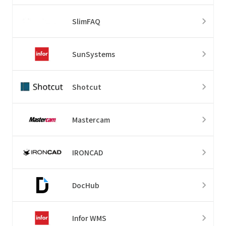
SlimFAQ
SunSystems
Shotcut
Mastercam
IRONCAD
DocHub
Infor WMS