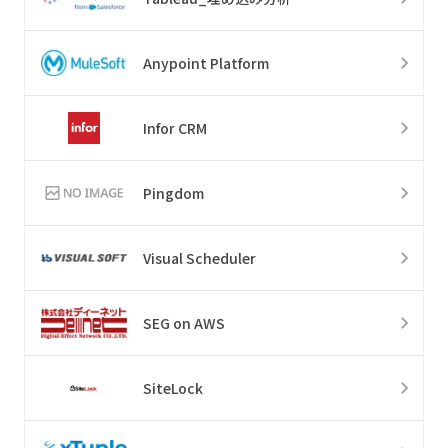
Anypoint Platform
Infor CRM
Pingdom
Visual Scheduler
SEG on AWS
SiteLock