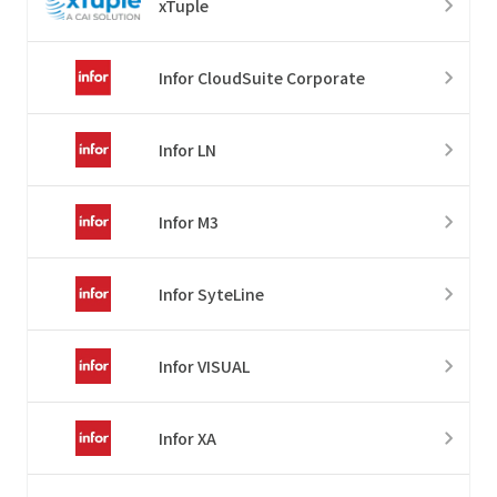
xTuple
Infor CloudSuite Corporate
Infor LN
Infor M3
Infor SyteLine
Infor VISUAL
Infor XA