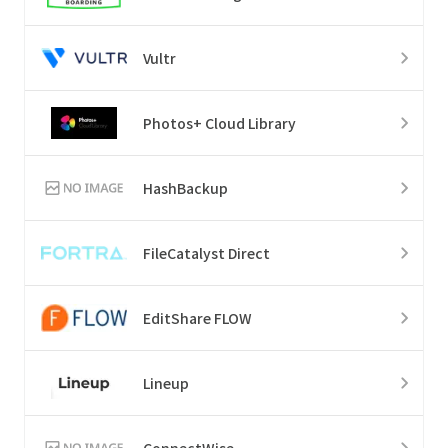
Vultr
Photos+ Cloud Library
HashBackup
FileCatalyst Direct
EditShare FLOW
Lineup
ConnectWise