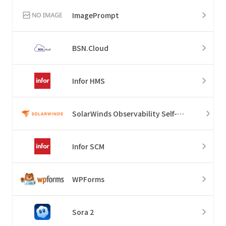
ImagePrompt
BSN.Cloud
Infor HMS
SolarWinds Observability Self-Hosted
Infor SCM
WPForms
Sora 2