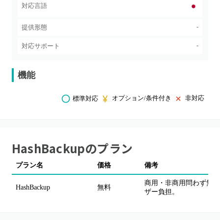
対応言語
-
提供形態
-
対応サポート
機能
オプション/条件付き
非対応
標準対応
HashBackup
のプラン
プラン名
価格
備考
商用・非商用問わず無料で使用
HashBackup
無料
ザー負担。