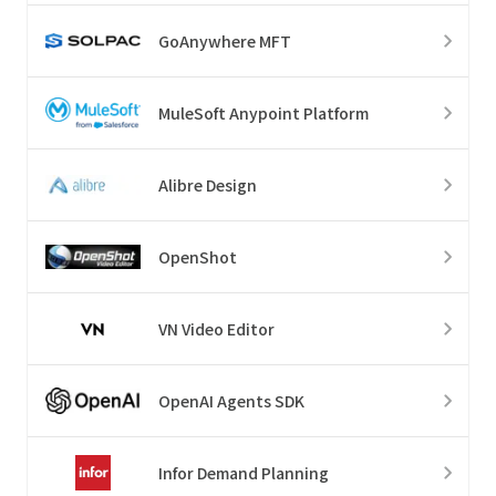
GoAnywhere MFT
MuleSoft Anypoint Platform
Alibre Design
OpenShot
VN Video Editor
OpenAI Agents SDK
Infor Demand Planning