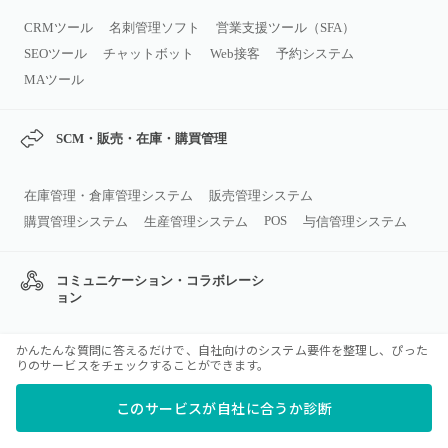
CRMツール
名刺管理ソフト
営業支援ツール（SFA）
SEOツール
チャットボット
Web接客
予約システム
MAツール
SCM・販売・在庫・購買管理
在庫管理・倉庫管理システム
販売管理システム
POS
購買管理システム
生産管理システム
与信管理システム
コミュニケーション・コラボレーシ
ョン
かんたんな質問に答えるだけで、自社向けのシステム要件を整理し、ぴった
ビジネスチャット
グループウェア
Web会議システム
りのサービスをチェックすることができます。
メールソフト
ナレッジマネジメントツール
カレンダーツール
このサービスが自社に合うか診断
日程調整ツール
安否確認システム