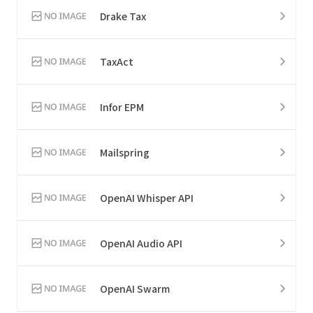
Drake Tax
TaxAct
Infor EPM
Mailspring
OpenAI Whisper API
OpenAI Audio API
OpenAI Swarm