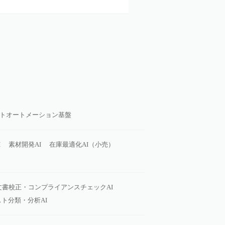
トオートメーション基盤
I
素材開発AI
在庫最適化AI（小売）
文書校正・コンプライアンスチェックAI
ト分類・分析AI