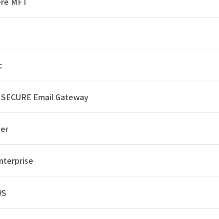
re MFT
c
t SECURE Email Gateway
er
nterprise
WS