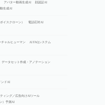
アバター動画生成AI
顔認証AI
動生成AI
（ボイスクローン）
電話応対AI
ーチャルヒューマン
AI FAQシステム
データセット作成・アノテーション
ンドAI
ティング／広告向けAIツール
ン）予測AI