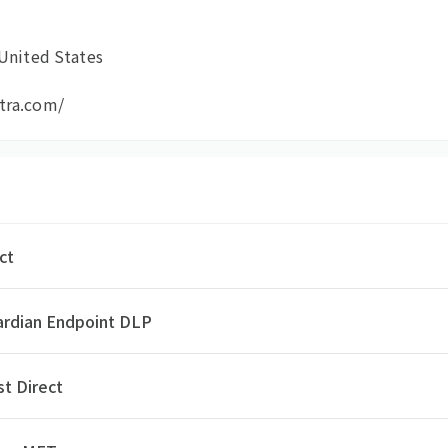
 United States
tra.com/
ct
uardian Endpoint DLP
st Direct