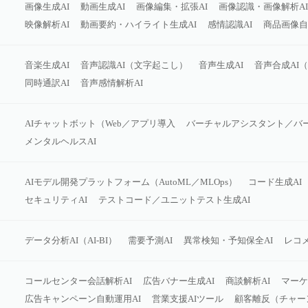
画像生成AI
動画生成AI
画像編集・拡張AI
画像認識・画像解析AI
映像解析AI
動画要約・ハイライト生成AI
感情認識AI
商品画像自
音楽生成AI
音声認識AI（文字起こし）
音声生成AI
音声合成AI
同時通訳AI
音声感情解析AI
AIチャットボット（Web／アプリ導入
バーチャルアシスタント／バ
メンタルヘルスAI
AIモデル開発プラットフォーム（AutoML／MLOps）
コード生成AI
セキュリティAI
テストコード／ユニットテスト生成AI
データ分析AI（AI‑BI）
需要予測AI
異常検知・予知保全AI
レコメ
コールセンター会話解析AI
広告バナー生成AI
商談解析AI
マーケ
広告キャンペーン自動運用AI
営業支援AIツール
顧客離反（チャー