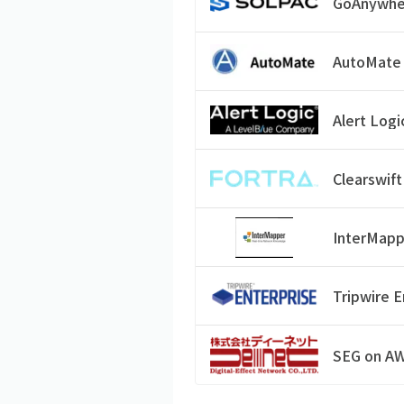
GoAnywhe
AutoMate
Alert Logi
Clearswif
InterMapp
Tripwire E
SEG on A