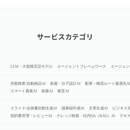
サービスカテゴリ
LLM・大規模言語モデル
エージェントフレームワーク
エージェン
外観検査/自動検品AI
創薬・分子設計AI
配車・物流ルート最適化A
スマート農業AI
医療AI
教育AI
スライド/企画書自動生成AI
議事録作成AI
文章生成AI
ビジネス
契約書管理・レビューAI
ナレッジ検索・社内QA（RAG）AI
テキス