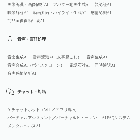
画像認識・画像解析AI
アバター動画生成AI
顔認証AI
映像解析AI
動画要約・ハイライト生成AI
感情認識AI
商品画像自動生成AI
音声・言語処理
音楽生成AI
音声認識AI（文字起こし）
音声生成AI
音声合成AI（ボイスクローン）
電話応対AI
同時通訳AI
音声感情解析AI
チャット・対話
AIチャットボット（Web／アプリ導入
バーチャルアシスタント／バーチャルヒューマン
AI FAQシステム
メンタルヘルスAI