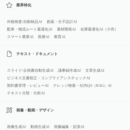
業界特化
外観検査/自動検品AI
創薬・分子設計AI
配車・物流ルート最適化AI
素材開発AI
在庫最適化AI（小売）
スマート農業AI
医療AI
教育AI
テキスト・ドキュメント
スライド/企画書自動生成AI
議事録作成AI
文章生成AI
ビジネス文書校正・コンプライアンスチェックAI
契約書管理・レビューAI
ナレッジ検索・社内QA（RAG）AI
テキスト分類・分析AI
画像・動画・デザイン
画像生成AI
動画生成AI
画像編集・拡張AI