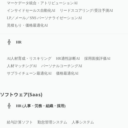
マーケデータ統合・アトリビューションAI
インサイドセールス自動化AI
リードスコアリング/受注予測AI
LP／メール／SNS パーソナライゼーションAI
見積もり・価格最適化AI
HR
AI人材育成・リスキリング
HR適性診断AI
採用面接評価AI
人材マッチングAI
パーソナルコーチングAI
サプライチェーン最適化AI
価格最適化AI
ソフトウェア(Saas)
HR (人事・労務・組織・採用)
給与計算ソフト
勤怠管理システム
人事システム