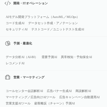
開発・ITオペレーション
AIモデル開発プラットフォーム（AutoML／MLOps）
コード生成AI
データセット作成・アノテーション
セキュリティAI
テストコード／ユニットテスト生成AI
予測・最適化
データ分析AI（AI‑BI）
需要予測AI
異常検知・予知保全AI
レコメンドAI
営業・マーケティング
コールセンター会話解析AI
広告バナー生成AI
商談解析AI
マーケティング／広告向けAIツール
広告キャンペーン自動運用AI
営業支援AIツール
顧客離反（チャーン）予測AI