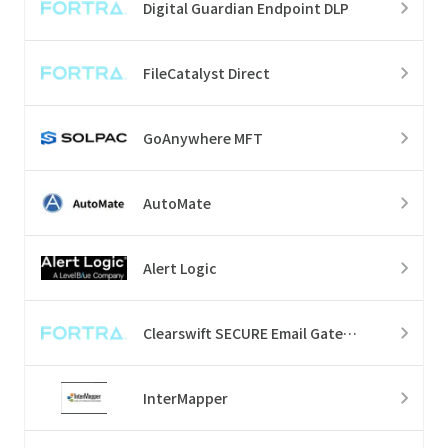
Digital Guardian Endpoint DLP
FileCatalyst Direct
GoAnywhere MFT
AutoMate
Alert Logic
Clearswift SECURE Email Gateway
InterMapper