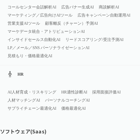
コールセンター会話解析AI
広告バナー生成AI
商談解析AI
マーケティング／広告向けAIツール
広告キャンペーン自動運用AI
営業支援AIツール
顧客離反（チャーン）予測AI
マーケデータ統合・アトリビューションAI
インサイドセールス自動化AI
リードスコアリング/受注予測AI
LP／メール／SNS パーソナライゼーションAI
見積もり・価格最適化AI
HR
AI人材育成・リスキリング
HR適性診断AI
採用面接評価AI
人材マッチングAI
パーソナルコーチングAI
サプライチェーン最適化AI
価格最適化AI
ソフトウェア(Saas)