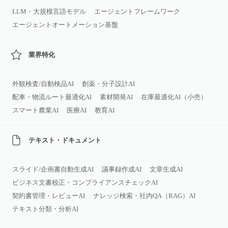
LLM・大規模言語モデル
エージェントフレームワーク
エージェントオートメーション基盤
業界特化
外観検査/自動検品AI
創薬・分子設計AI
配車・物流ルート最適化AI
素材開発AI
在庫最適化AI（小売）
スマート農業AI
医療AI
教育AI
テキスト・ドキュメント
スライド/企画書自動生成AI
議事録作成AI
文章生成AI
ビジネス文書校正・コンプライアンスチェックAI
契約書管理・レビューAI
ナレッジ検索・社内QA（RAG）AI
テキスト分類・分析AI