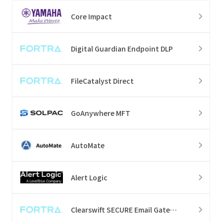
Core Impact
Digital Guardian Endpoint DLP
FileCatalyst Direct
GoAnywhere MFT
AutoMate
Alert Logic
Clearswift SECURE Email Gateway