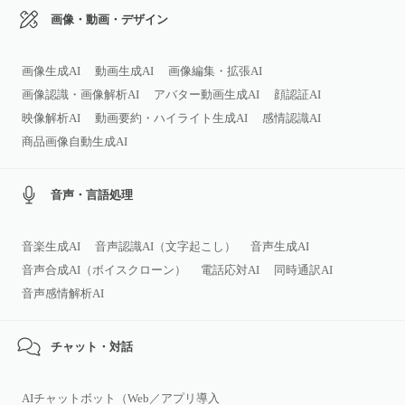
画像・動画・デザイン
画像生成AI
動画生成AI
画像編集・拡張AI
画像認識・画像解析AI
アバター動画生成AI
顔認証AI
映像解析AI
動画要約・ハイライト生成AI
感情認識AI
商品画像自動生成AI
音声・言語処理
音楽生成AI
音声認識AI（文字起こし）
音声生成AI
音声合成AI（ボイスクローン）
電話応対AI
同時通訳AI
音声感情解析AI
チャット・対話
AIチャットボット（Web／アプリ導入