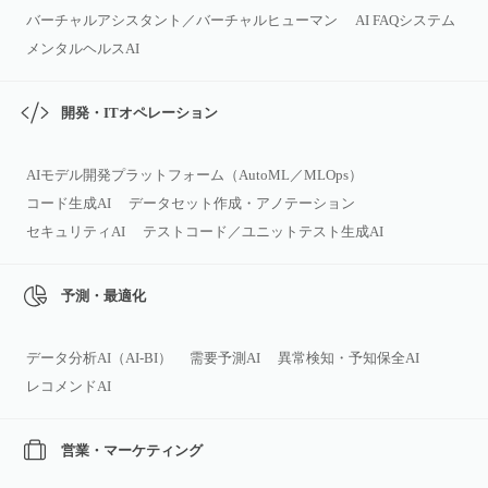
バーチャルアシスタント／バーチャルヒューマン
AI FAQシステム
メンタルヘルスAI
開発・ITオペレーション
AIモデル開発プラットフォーム（AutoML／MLOps）
コード生成AI
データセット作成・アノテーション
セキュリティAI
テストコード／ユニットテスト生成AI
予測・最適化
データ分析AI（AI‑BI）
需要予測AI
異常検知・予知保全AI
レコメンドAI
営業・マーケティング