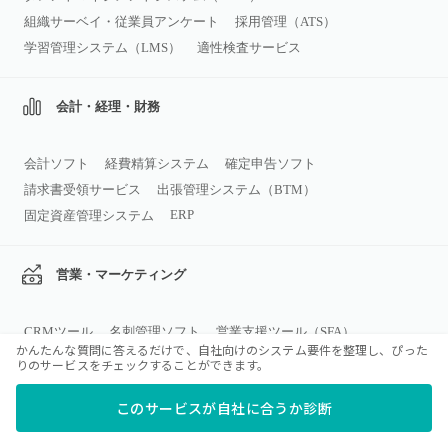
組織サーベイ・従業員アンケート
採用管理（ATS）
学習管理システム（LMS）
適性検査サービス
会計・経理・財務
会計ソフト
経費精算システム
確定申告ソフト
請求書受領サービス
出張管理システム（BTM）
ERP
固定資産管理システム
営業・マーケティング
CRMツール
名刺管理ソフト
営業支援ツール（SFA）
かんたんな質問に答えるだけで、自社向けのシステム要件を整理し、ぴった
SEOツール
チャットボット
Web接客
予約システム
りのサービスをチェックすることができます。
MAツール
このサービスが自社に合うか診断
SCM・販売・在庫・購買管理