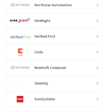
Northstar Automation
HireRight
Verified First
Coda
MuleSoft Composer
SlimFAQ
SunSystems