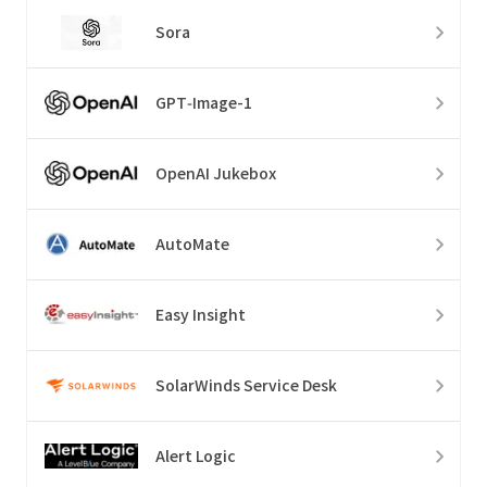
Sora
GPT‑Image-1
OpenAI Jukebox
AutoMate
Easy Insight
SolarWinds Service Desk
Alert Logic