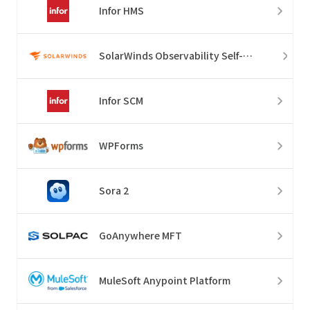
Infor HMS
SolarWinds Observability Self-Hosted
Infor SCM
WPForms
Sora 2
GoAnywhere MFT
MuleSoft Anypoint Platform