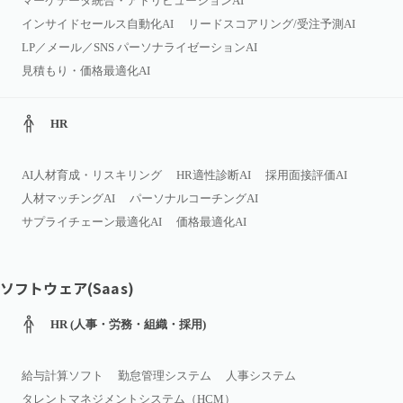
マーケデータ統合・アトリビューションAI
インサイドセールス自動化AI
リードスコアリング/受注予測AI
LP／メール／SNS パーソナライゼーションAI
見積もり・価格最適化AI
HR
AI人材育成・リスキリング
HR適性診断AI
採用面接評価AI
人材マッチングAI
パーソナルコーチングAI
サプライチェーン最適化AI
価格最適化AI
ソフトウェア(Saas)
HR (人事・労務・組織・採用)
給与計算ソフト
勤怠管理システム
人事システム
タレントマネジメントシステム（HCM）