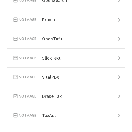
OpenSearch
Pramp
OpenTofu
SlickText
VitalPBX
Drake Tax
TaxAct