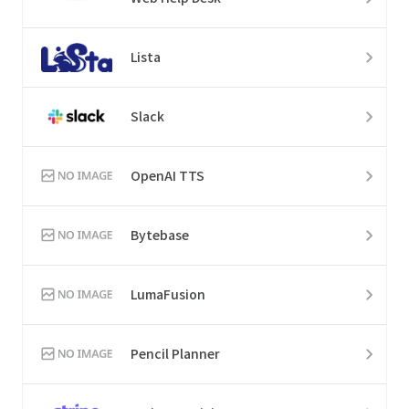
Lista
Slack
OpenAI TTS
Bytebase
LumaFusion
Pencil Planner