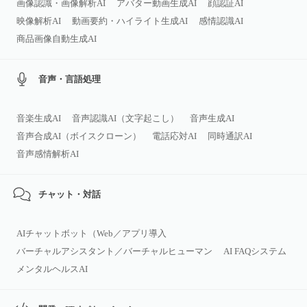
画像認識・画像解析AI
アバター動画生成AI
顔認証AI
映像解析AI
動画要約・ハイライト生成AI
感情認識AI
商品画像自動生成AI
音声・言語処理
音楽生成AI
音声認識AI（文字起こし）
音声生成AI
音声合成AI（ボイスクローン）
電話応対AI
同時通訳AI
音声感情解析AI
チャット・対話
AIチャットボット（Web／アプリ導入
バーチャルアシスタント／バーチャルヒューマン
AI FAQシステム
メンタルヘルスAI