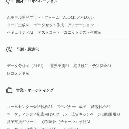
開発・ITオペレーション
AIモデル開発プラットフォーム（AutoML／MLOps）
コード生成AI
データセット作成・アノテーション
セキュリティAI
テストコード／ユニットテスト生成AI
予測・最適化
データ分析AI（AI‑BI）
需要予測AI
異常検知・予知保全AI
レコメンドAI
営業・マーケティング
コールセンター会話解析AI
広告バナー生成AI
商談解析AI
マーケティング／広告向けAIツール
広告キャンペーン自動運用AI
営業支援AIツール
顧客離反（チャーン）予測AI