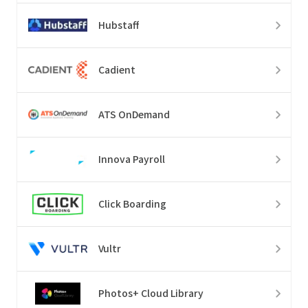
Hubstaff
Cadient
ATS OnDemand
Innova Payroll
Click Boarding
Vultr
Photos+ Cloud Library