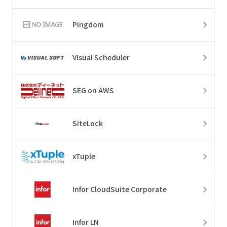
Pingdom
Visual Scheduler
SEG on AWS
SiteLock
xTuple
Infor CloudSuite Corporate
Infor LN