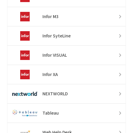
Infor M3
Infor SyteLine
Infor VISUAL
Infor XA
NEXTWORLD
Tableau
Web Help Desk