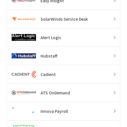
Easy Insight
SolarWinds Service Desk
Alert Logic
Hubstaff
Cadient
ATS OnDemand
Innova Payroll