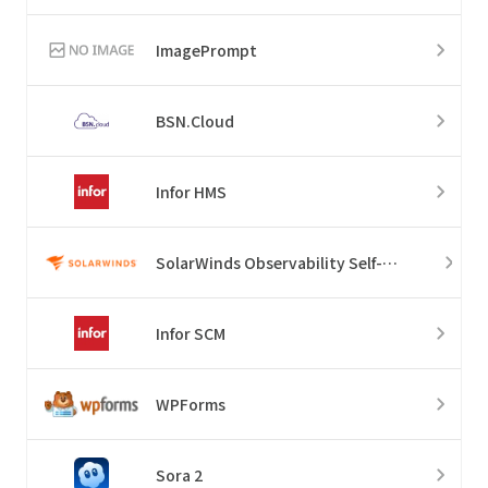
ImagePrompt
BSN.Cloud
Infor HMS
SolarWinds Observability Self-Hosted
Infor SCM
WPForms
Sora 2