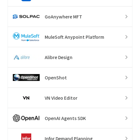
GoAnywhere MFT
MuleSoft Anypoint Platform
Alibre Design
OpenShot
VN Video Editor
OpenAI Agents SDK
Infor Demand Planning