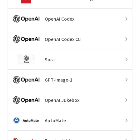
OpenAI Codex
OpenAI Codex CLI
Sora
GPT‑Image-1
OpenAI Jukebox
AutoMate