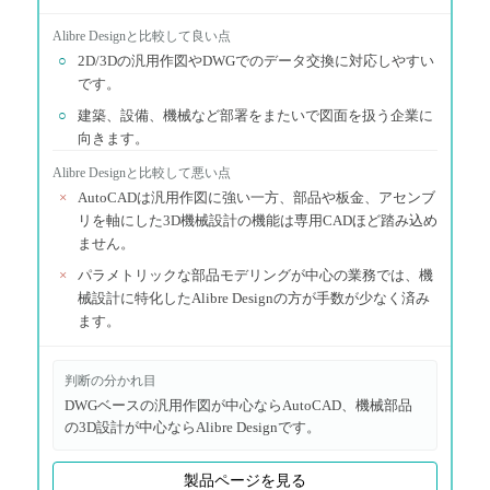
Alibre Design
と比較して良い点
○
2D/3Dの汎用作図やDWGでのデータ交換に対応しやすい
です。
○
建築、設備、機械など部署をまたいで図面を扱う企業に
向きます。
Alibre Design
と比較して悪い点
×
AutoCADは汎用作図に強い一方、部品や板金、アセンブ
リを軸にした3D機械設計の機能は専用CADほど踏み込め
ません。
×
パラメトリックな部品モデリングが中心の業務では、機
械設計に特化したAlibre Designの方が手数が少なく済み
ます。
判断の分かれ目
DWGベースの汎用作図が中心ならAutoCAD、機械部品
の3D設計が中心ならAlibre Designです。
製品ページを見る