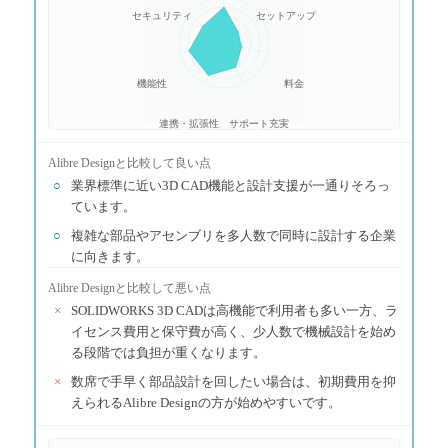
セキュリティ
セットアップ
機能性
料金
連携・拡張性
サポート充実
Alibre Design
と比較して良い点
○
業界標準に近い3D CAD機能と設計支援が一通りそろっ
ています。
○
複雑な部品やアセンブリを多人数で同時に設計する企業
に向きます。
Alibre Design
と比較して悪い点
×
SOLIDWORKS 3D CADは高機能で利用者も多い一方、ラ
イセンス費用と保守費が高く、少人数で機械設計を始め
る段階では負担が重くなります。
×
数席で手早く部品設計を回したい場合は、初期費用を抑
えられるAlibre Designの方が始めやすいです。