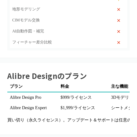
地形モデリング
CIMモデル交換
AI自動作図・補完
フィーチャー差分比較
Alibre Design
のプラン
プラン
料金
主な機能・備
Alibre Design Pro
$999/ライセンス
3Dモデリン
Alibre Design Expert
$1,999/ライセンス
シートメタル
買い切り（永久ライセンス）。アップデート＆サポートは任意の年