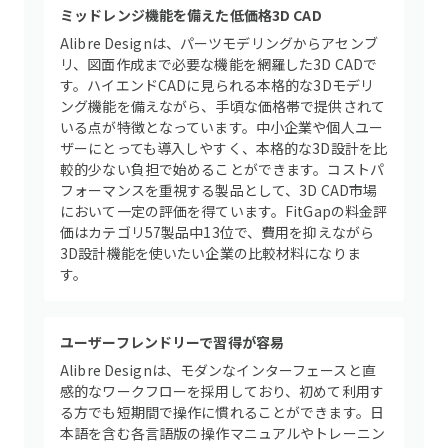
ミッドレンジ機能を備えた低価格3D CAD
Alibre Designは、パーツモデリングからアセンブ
リ、図面作成まで必要な機能を網羅した3D CADで
す。ハイエンドCADに見られる本格的な3Dモデリ
ング機能を備えながら、手頃な価格帯で提供されて
いる点が特徴となっています。中小企業や個人ユー
ザーにとっても導入しやすく、本格的な3D設計を比
較的少ない負担で始めることができます。コストパ
フォーマンスを重視する製品として、3D CAD市場
において一定の評価を得ています。FitGapの料金評
価はカテゴリ57製品中13位で、費用を抑えながら
3D設計機能を使いたい企業の比較材料になりま
す。
ユーザーフレンドリーで習得が容易
Alibre Designは、モダンなインターフェースと直
感的なワークフローを採用しており、初めて利用す
る方でも短期間で操作に慣れることができます。日
本語を含む各言語版の操作マニュアルやトレーニン