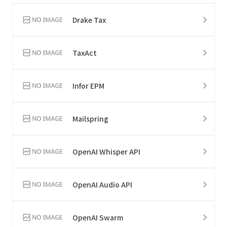
Drake Tax
TaxAct
Infor EPM
Mailspring
OpenAI Whisper API
OpenAI Audio API
OpenAI Swarm