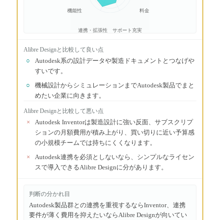
機能性
料金
連携・拡張性
サポート充実
Alibre Design
と比較して良い点
○
Autodesk系の設計データや製造ドキュメントとつなげや
すいです。
○
機械設計からシミュレーションまでAutodesk製品でまと
めたい企業に向きます。
Alibre Design
と比較して悪い点
×
Autodesk Inventorは製造設計に強い反面、サブスクリプ
ションの月額費用が積み上がり、買い切りに近い予算感
の小規模チームでは持ちにくくなります。
×
Autodesk連携を必須としないなら、シンプルなライセン
スで導入できるAlibre Designに分があります。
判断の分かれ目
Autodesk製品群との連携を重視するならInventor、連携
要件が薄く費用を抑えたいならAlibre Designが向いてい