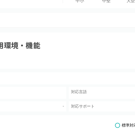
中小
中堅
大企
用環境・機能
対応言語
-
対応サポート
標準対