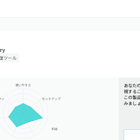
ry
管理ツール
あなた
使いやすさ
視する
この製
ティ
セットアップ
みまし
料金