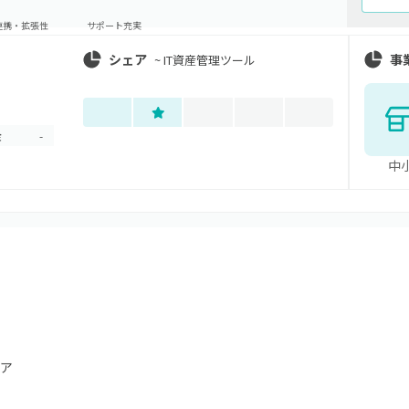
連携・拡張性
サポート充実
シェア
事
~
IT資産管理ツール
金
-
中
ア