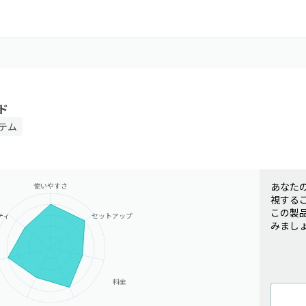
ド
テム
あなた
使いやすさ
視する
この製
ティ
セットアップ
みまし
料金