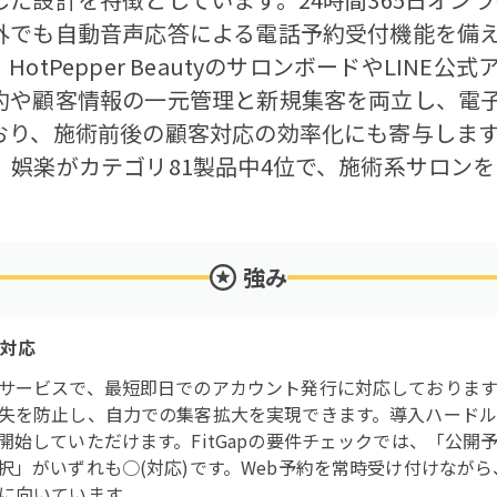
外でも自動音声応答による電話予約受付機能を備
tPepper BeautyのサロンボードやLINE公式
約や顧客情報の一元管理と新規集客を両立し、電
り、施術前後の顧客対応の効率化にも寄与します。F
、娯楽がカテゴリ81製品中4位で、施術系サロン
強み
約対応
サービスで、最短即日でのアカウント発行に対応しております。
失を防止し、自力での集客拡大を実現できます。導入ハード
開始していただけます。FitGapの要件チェックでは、「公開
択」がいずれも○(対応)です。Web予約を常時受け付けなが
に向いています。