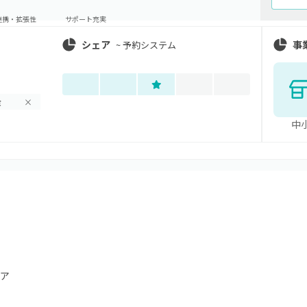
連携・拡張性
サポート充実
シェア
事
~
予約システム
金
×
中
ア