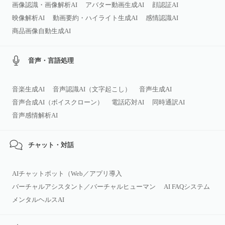
画像認識・画像解析AI
アバター動画生成AI
顔認証AI
映像解析AI
動画要約・ハイライト生成AI
感情認識AI
商品画像自動生成AI
音声・言語処理
音楽生成AI
音声認識AI（文字起こし）
音声生成AI
音声合成AI（ボイスクローン）
電話応対AI
同時通訳AI
音声感情解析AI
チャット・対話
AIチャットボット（Web／アプリ導入
バーチャルアシスタント／バーチャルヒューマン
AI FAQシステム
メンタルヘルスAI