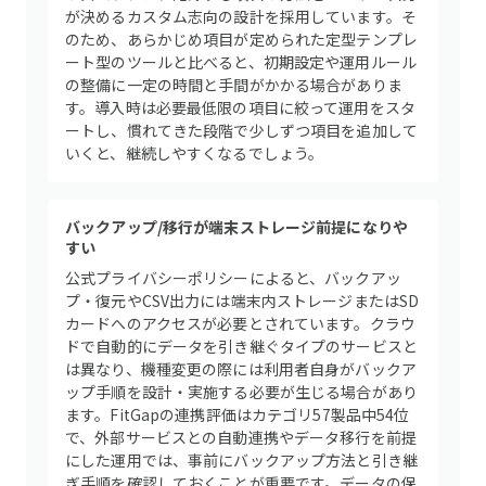
が決めるカスタム志向の設計を採用しています。そ
のため、あらかじめ項目が定められた定型テンプレ
ート型のツールと比べると、初期設定や運用ルール
の整備に一定の時間と手間がかかる場合がありま
す。導入時は必要最低限の項目に絞って運用をスタ
ートし、慣れてきた段階で少しずつ項目を追加して
いくと、継続しやすくなるでしょう。
バックアップ/移行が端末ストレージ前提になりや
すい
公式プライバシーポリシーによると、バックアッ
プ・復元やCSV出力には端末内ストレージまたはSD
カードへのアクセスが必要とされています。クラウ
ドで自動的にデータを引き継ぐタイプのサービスと
は異なり、機種変更の際には利用者自身がバックア
ップ手順を設計・実施する必要が生じる場合があり
ます。FitGapの連携評価はカテゴリ57製品中54位
で、外部サービスとの自動連携やデータ移行を前提
にした運用では、事前にバックアップ方法と引き継
ぎ手順を確認しておくことが重要です。データの保