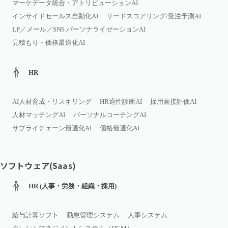
マーケデータ統合・アトリビューションAI
インサイドセールス自動化AI
リードスコアリング/受注予測AI
LP／メール／SNS パーソナライゼーションAI
見積もり・価格最適化AI
HR
AI人材育成・リスキリング
HR適性診断AI
採用面接評価AI
人材マッチングAI
パーソナルコーチングAI
サプライチェーン最適化AI
価格最適化AI
ソフトウェア(Saas)
HR (人事・労務・組織・採用)
給与計算ソフト
勤怠管理システム
人事システム