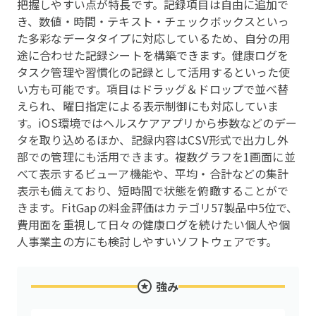
把握しやすい点が特長です。記録項目は自由に追加で
き、数値・時間・テキスト・チェックボックスといっ
た多彩なデータタイプに対応しているため、自分の用
途に合わせた記録シートを構築できます。健康ログを
タスク管理や習慣化の記録として活用するといった使
い方も可能です。項目はドラッグ＆ドロップで並べ替
えられ、曜日指定による表示制御にも対応していま
す。iOS環境ではヘルスケアアプリから歩数などのデー
タを取り込めるほか、記録内容はCSV形式で出力し外
部での管理にも活用できます。複数グラフを1画面に並
べて表示するビューア機能や、平均・合計などの集計
表示も備えており、短時間で状態を俯瞰することがで
きます。FitGapの料金評価はカテゴリ57製品中5位で、
費用面を重視して日々の健康ログを続けたい個人や個
人事業主の方にも検討しやすいソフトウェアです。
強み