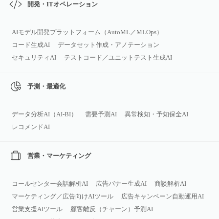
開発・ITオペレーション
AIモデル開発プラットフォーム（AutoML／MLOps）
コード生成AI
データセット作成・アノテーション
セキュリティAI
テストコード／ユニットテスト生成AI
予測・最適化
データ分析AI（AI‑BI）
需要予測AI
異常検知・予知保全AI
レコメンドAI
営業・マーケティング
コールセンター会話解析AI
広告バナー生成AI
商談解析AI
マーケティング／広告向けAIツール
広告キャンペーン自動運用AI
営業支援AIツール
顧客離反（チャーン）予測AI