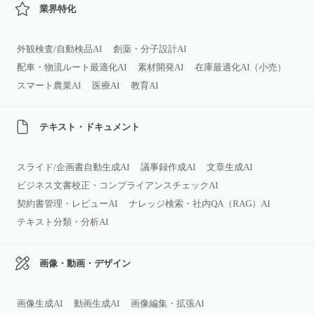
業界特化
外観検査/自動検品AI
創薬・分子設計AI
配車・物流ルート最適化AI
素材開発AI
在庫最適化AI（小売）
スマート農業AI
医療AI
教育AI
テキスト・ドキュメント
スライド/企画書自動生成AI
議事録作成AI
文章生成AI
ビジネス文書校正・コンプライアンスチェックAI
契約書管理・レビューAI
ナレッジ検索・社内QA（RAG）AI
テキスト分類・分析AI
画像・動画・デザイン
画像生成AI
動画生成AI
画像編集・拡張AI