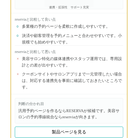
連携・拡張性
サポート充実
reservia
と比較して良い点
○
多業種の予約ページを柔軟に作成しやすいです。
○
決済や顧客管理を予約メニューと合わせやすいです。小
規模でも始めやすいです。
reservia
と比較して悪い点
×
美容サロン特化の媒体連携やスタッフ運用では、専用設
計との差が出やすいです。
×
クーポンサイトやサロンアプリまで一元管理したい場合
は、対応する連携先を事前に確認しておきたいところで
す。
判断の分かれ目
汎用予約ページを作るならRESERVAが候補です。美容サ
ロンの予約導線統合ならreserviaが向きます。
製品ページを見る