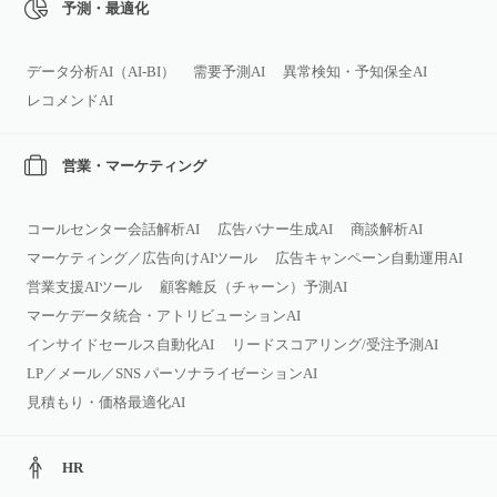
予測・最適化
データ分析AI（AI‑BI）
需要予測AI
異常検知・予知保全AI
レコメンドAI
営業・マーケティング
コールセンター会話解析AI
広告バナー生成AI
商談解析AI
マーケティング／広告向けAIツール
広告キャンペーン自動運用AI
営業支援AIツール
顧客離反（チャーン）予測AI
マーケデータ統合・アトリビューションAI
インサイドセールス自動化AI
リードスコアリング/受注予測AI
LP／メール／SNS パーソナライゼーションAI
見積もり・価格最適化AI
HR