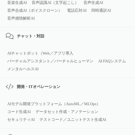
音楽生成AI
音声認識AI（文字起こし）
音声生成AI
音声合成AI（ボイスクローン）
電話応対AI
同時通訳AI
音声感情解析AI
チャット・対話
AIチャットボット（Web／アプリ導入
バーチャルアシスタント／バーチャルヒューマン
AI FAQシステム
メンタルヘルスAI
開発・ITオペレーション
AIモデル開発プラットフォーム（AutoML／MLOps）
コード生成AI
データセット作成・アノテーション
セキュリティAI
テストコード／ユニットテスト生成AI