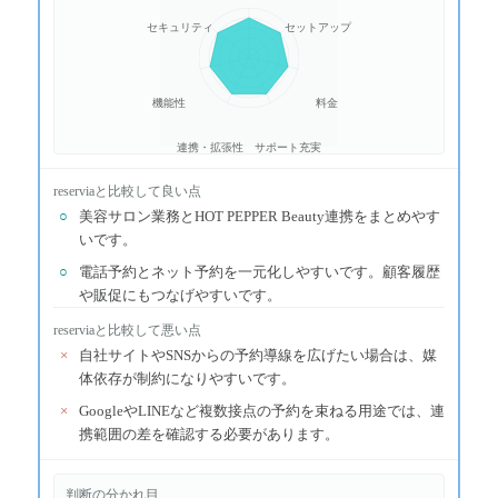
セキュリティ
セットアップ
機能性
料金
連携・拡張性
サポート充実
reservia
と比較して良い点
○
美容サロン業務とHOT PEPPER Beauty連携をまとめやす
いです。
○
電話予約とネット予約を一元化しやすいです。顧客履歴
や販促にもつなげやすいです。
reservia
と比較して悪い点
×
自社サイトやSNSからの予約導線を広げたい場合は、媒
体依存が制約になりやすいです。
×
GoogleやLINEなど複数接点の予約を束ねる用途では、連
携範囲の差を確認する必要があります。
判断の分かれ目