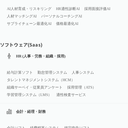
AI人材育成・リスキリング
HR適性診断AI
採用面接評価AI
人材マッチングAI
パーソナルコーチングAI
サプライチェーン最適化AI
価格最適化AI
ソフトウェア(Saas)
HR (人事・労務・組織・採用)
給与計算ソフト
勤怠管理システム
人事システム
タレントマネジメントシステム（HCM）
組織サーベイ・従業員アンケート
採用管理（ATS）
学習管理システム（LMS）
適性検査サービス
会計・経理・財務
会計ソフト
経費精算システム
確定申告ソフト