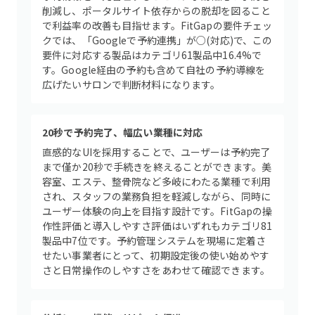
削減し、ポータルサイト依存からの脱却を図ること
で利益率の改善も目指せます。FitGapの要件チェッ
クでは、「Googleで予約連携」が○(対応)で、この
要件に対応する製品はカテゴリ61製品中16.4%で
す。Google経由の予約も含めて自社の予約導線を
広げたいサロンで判断材料になります。
20秒で予約完了、幅広い業種に対応
直感的なUIを採用することで、ユーザーは予約完了
まで僅か20秒で手続きを終えることができます。美
容室、エステ、整骨院など多岐にわたる業種で利用
され、スタッフの業務負担を軽減しながら、同時に
ユーザー体験の向上を目指す設計です。FitGapの操
作性評価と導入しやすさ評価はいずれもカテゴリ81
製品中7位です。予約管理システムを現場に定着さ
せたい事業者にとって、初期設定後の使い始めやす
さと日常操作のしやすさをあわせて確認できます。