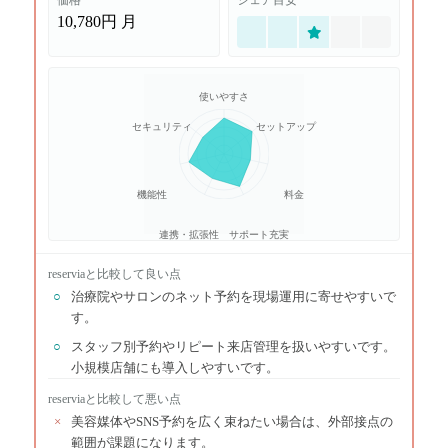
価格
シェア目安
10,780円
月
使いやすさ
セキュリティ
セットアップ
機能性
料金
連携・拡張性
サポート充実
reservia
と比較して良い点
○
治療院やサロンのネット予約を現場運用に寄せやすいで
す。
○
スタッフ別予約やリピート来店管理を扱いやすいです。
小規模店舗にも導入しやすいです。
reservia
と比較して悪い点
×
美容媒体やSNS予約を広く束ねたい場合は、外部接点の
範囲が課題になります。