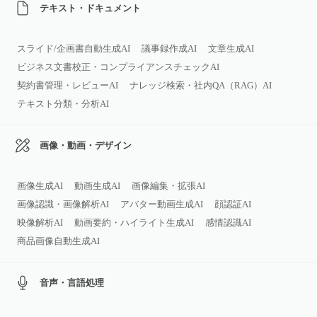
テキスト・ドキュメント
スライド/企画書自動生成AI
議事録作成AI
文章生成AI
ビジネス文書校正・コンプライアンスチェックAI
契約書管理・レビューAI
ナレッジ検索・社内QA（RAG）AI
テキスト分類・分析AI
画像・動画・デザイン
画像生成AI
動画生成AI
画像編集・拡張AI
画像認識・画像解析AI
アバター動画生成AI
顔認証AI
映像解析AI
動画要約・ハイライト生成AI
感情認識AI
商品画像自動生成AI
音声・言語処理