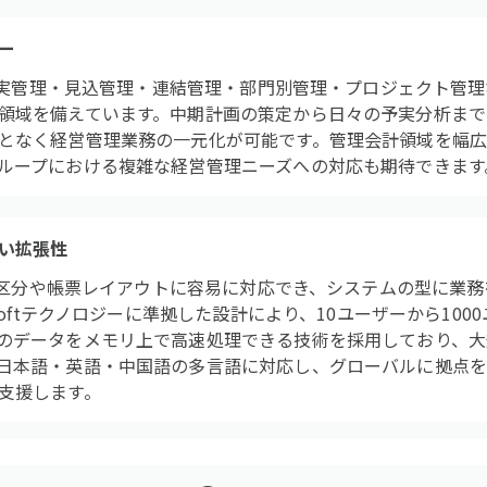
ー
成・予実管理・見込管理・連結管理・部門別管理・プロジェクト管
領域を備えています。中期計画の策定から日々の予実分析まで
となく経営管理業務の一元化が可能です。管理会計領域を幅
ループにおける複雑な経営管理ニーズへの対応も期待できます
い拡張性
の集計区分や帳票レイアウトに容易に対応でき、システムの型に業
osoftテクノロジーに準拠した設計により、10ユーザーから10
のデータをメモリ上で高速処理できる技術を採用しており、大
日本語・英語・中国語の多言語に対応し、グローバルに拠点
支援します。