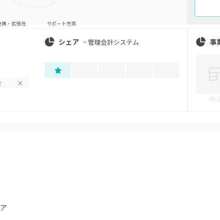
連携・拡張性
サポート充実
シェア
事
~
管理会計システム
金
×
中
ア