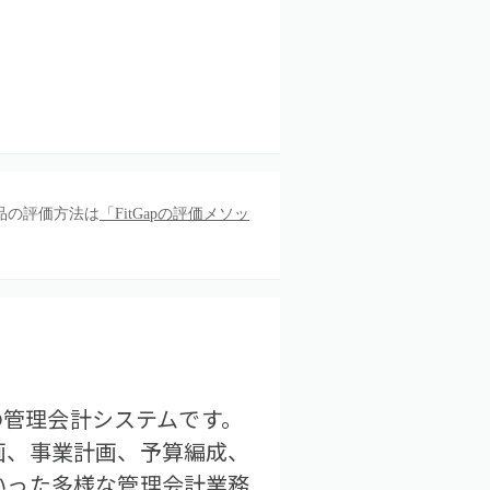
品の評価方法は
「FitGapの評価メソッ
の管理会計システムです。
画、事業計画、予算編成、
いった多様な管理会計業務