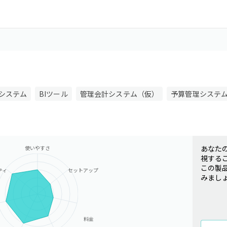
システム
BIツール
管理会計システム（仮）
予算管理システ
あなた
使いやすさ
視する
この製
ティ
セットアップ
みまし
料金